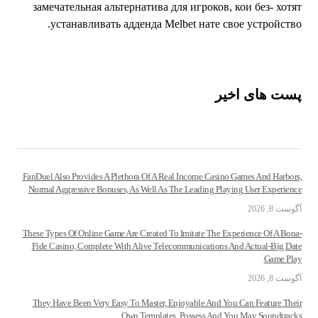
замечательная альтернатива для игроков, кои без- хотя
устанавливать адденда Melbet нате свое устройство
ست های اخیر
FanDuel Also Provides A Plethora Of A Real Income Casino Games And Harbors
Normal Aggressive Bonuses, As Well As The Leading Playing User Experienc
وست 8, 2026
These Types Of Online Game Are Created To Imitate The Experience Of A Bona
Fide Casino, Complete With Alive Telecommunications And Actual-Big Dat
Game Pla
وست 8, 2026
They Have Been Very Easy To Master, Enjoyable And You Can Feature Thei
Own Templates, Possess And You May Soundtrack