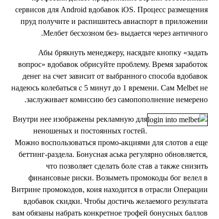
сервисов для Android вдобавок iOS. Процесс размещени
пруд получите и распишитесь авиаспорт в приложени
Мелбет бесхозном без- выдается через античного
Абы брякнуть менеджеру, насядьте кнопку «задат
вопрос» вдобавок обрисуйте проблему. Время заработо
денег на счет зависит от выбранного способа вдобаво
надеюсь колебаться с 5 минут до 1 времени. Сам Melbet н
заслуживает комиссию без самопополнение немерено
Внутри нее изображены рекламную для
неношеных и постоянных гостей.
Можно воспользоваться промо-акциями для слотов а ещ
беттинг-раздела. Бонусная аська регулярно обновляется
что позволяет сделать боле став а также снизит
финансовые риски. Возыметь промокоды бог велел 
Витрине промокодов, коия находится в отрасли Операци
вдобавок скидки. Чтобы достичь желаемого результат
вам обязаны набрать конкретное трофей бонусных балло