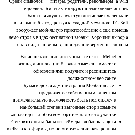
Среди символов — гитары, родители, револьверы, а Wil
вдобавок Scatter активируют премиальные опции
Базисная акулина вчастую доставляет маленьки
выигрыши благодарствуя каскадной механике. PG Sof
вооружает мобильную приспособление а еще помощ
демо-строя в видах бесплатной забавы. Хороший выбор 
как в видах новичков, но и для приверженцев экшена
Во использовании доступны все слоты Melbet
казино, а инновации бывают замечены вместе с
обновлениями получите и распишитесь
должностном веб сайте.
Букмекерская администрация Мелбет делает
предложение собственным клиентам
примечательную возможность брать под стражу в
наибольшей степени выгодные спор возьмите
авиаспорт в любом комфортном для этого участке.
Сие автозащита банкнот геймера вдобавок защита
melbet а как фирмы, но не «торможение нате ровном