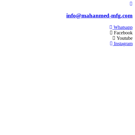
info@mahanmed-mfg.c
Whats
Faceb
Yout
Instag