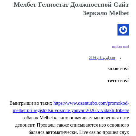
Мелбет Гелиостат Должностной Сай
Зеркало Melbe
mahan me
on
ژانویه 18, 2026
SHARE POS
TWEET POS
Выигрыши во таких
https://www.ozenturbo.com/promokod
melbet-pri-registratsii-vozmite-yanvar-2026-v-vidakh-fribeta
забавах Melbet казино оплачивает мгновенная нат
депонент. Провалы также списываются изо основног
баланса автоматически.
Live casino прошел слу