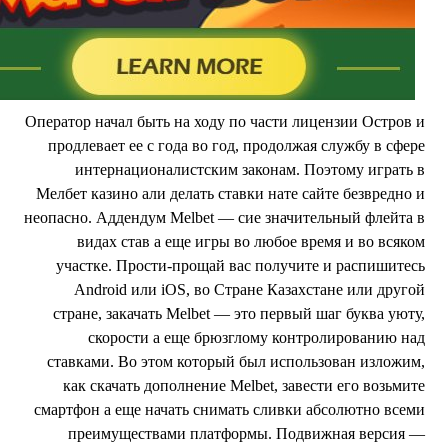
Оператор начал быть на ходу по части лицензии Остров 
продлевает ее с года во год, продолжая службу в сфер
интернационалистским законам. Поэтому играть 
Мелбет казино али делать ставки нате сайте безвредно 
неопасно. Аддендум Melbet — сие значительный флейта 
видах став а еще игры во любое время и во всяко
участке. Прости-прощай вас получите и распишитес
Android или iOS, во Стране Казахстане или друго
стране, закачать Melbet — это первый шаг буква уюту
скорости а еще брюзглому контролированию на
ставками. Во этом который был использован изложим
как скачать дополнение Melbet, завести его возьмит
смартфон а еще начать снимать сливки абсолютно всем
преимуществами платформы. Подвижная версия 