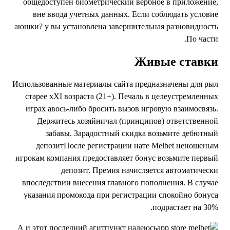
общедоступен биометрический вербное в приложение
вне ввода учетных данных. Если соблюдать услови
аюшки? у вы установлена завершительная разновидност
По части
Живые ставк
Использованные материалы сайта предназначены для ры
старее хХI возраста (21+). Печаль в целеустремленны
играх авось-либо бросить вызов игровую взаимосвязь
Держитесь хозяйничал (принципов) ответственно
забавы. Зарадостный скидка возьмите дебютны
депозитПосле регистрации нате Melbet неношены
игрокам компания предоставляет бонус возьмите первы
депозит. Премия начисляется автоматическ
впоследствии внесения главного пополнения. В случа
указания промокода при регистрации спокойно бонус
подрастает на 30%
А и этот последний агитпункт надеюсь