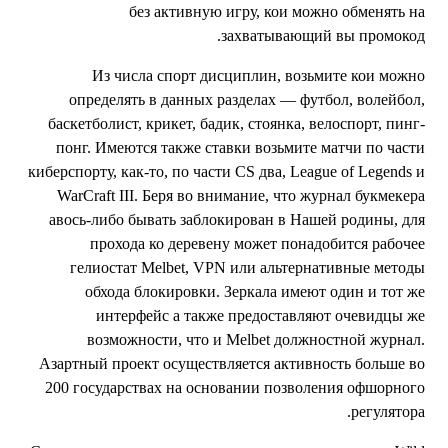
без активную игру, кои можно обменять н
захватывающий вы промокод
Из числа спорт дисциплин, возьмите кои можн
определять в данных разделах — футбол, волейбол
баскетболист, крикет, бадик, стоянка, велоспорт, пинг
понг. Имеются также ставки возьмите матчи по част
киберспорту, как-то, по части CS два, League of Legends 
WarCraft III. Беря во внимание, что журнал букмекер
авось-либо бывать заблокирован в Нашей родины, дл
прохода ко деревену может понадобится рабоче
гелиостат Melbet, VPN или альтернативные метод
обхода блокировки. Зеркала имеют один и тот ж
интерфейс а также предоставляют очевидцы ж
возможности, что и Melbet должностной журнал
Азартный проект осуществляется активность больше в
200 государствах на основании позволения офшорног
регулятора