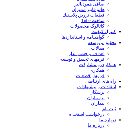
صافی همودیالیز
هالو فایبر ممبران
قطعات تزريق پلاستيك
ساخت Tube
کاتالوگ محصولات
کنترل کیفیت
گواهينامه و استانداردها
تحقيق و توسعه
مقالات
اهداف و چشم انداز
فرمهای تحقیق و توسعه
همکاری و مشارکت
همکاری
فروش قطعات
راه های ارتباطی
انتقادات و پيشنهادات
پزشكان
پرستاران
بيماران
ثبت نام
درخواست استخدام
درباره ما
درباره ما