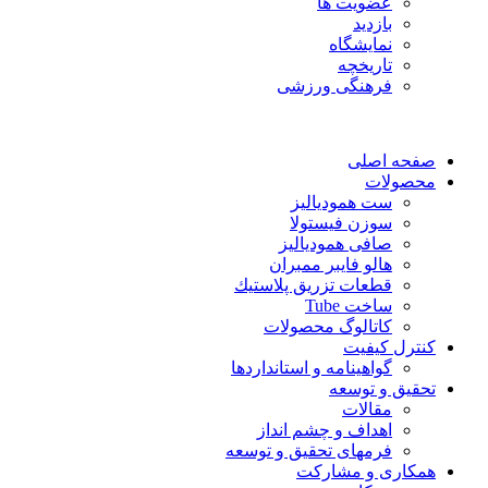
عضویت ها
بازدید
نمایشگاه
تاريخچه
فرهنگی ورزشی
صفحه اصلی
محصولات
ست همودیالیز
سوزن فیستولا
صافی همودیالیز
هالو فایبر ممبران
قطعات تزريق پلاستيك
ساخت Tube
کاتالوگ محصولات
کنترل کیفیت
گواهينامه و استانداردها
تحقيق و توسعه
مقالات
اهداف و چشم انداز
فرمهای تحقیق و توسعه
همکاری و مشارکت