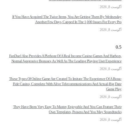
وست 8, 2026
If You Have Acquired The Twice Items, You Are Getting Them By Wednesda
Another Few Days, Capped In The 1,000 Issues For Every Pr
وست 8, 2026
FanDuel Also Provides A Plethora Of A Real Income Casino Games And Harbors
Normal Aggressive Bonuses, As Well As The Leading Playing User Experienc
وست 8, 2026
These Types Of Online Game Are Created To Imitate The Experience Of A Bona
Fide Casino, Complete With Alive Telecommunications And Actual-Big Dat
Game Pla
وست 8, 2026
They Have Been Very Easy To Master, Enjoyable And You Can Feature Thei
Own Templates, Possess And You May Soundtrack
وست 8, 2026