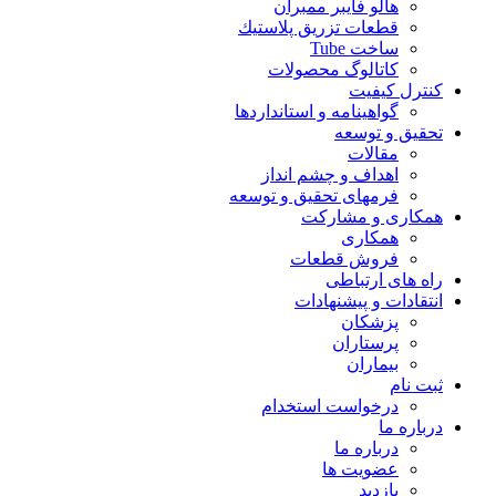
هالو فایبر ممبران
قطعات تزريق پلاستيك
ساخت Tube
کاتالوگ محصولات
کنترل کیفیت
گواهينامه و استانداردها
تحقيق و توسعه
مقالات
اهداف و چشم انداز
فرمهای تحقیق و توسعه
همکاری و مشارکت
همکاری
فروش قطعات
راه های ارتباطی
انتقادات و پيشنهادات
پزشكان
پرستاران
بيماران
ثبت نام
درخواست استخدام
درباره ما
درباره ما
عضویت ها
بازدید