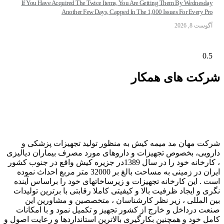
If You Have Acquired The Twice Items, You Are Getting Them By Wednesda
Another Few Days, Capped In The 1,000 Issues For Every Pr
وست 8, 2026
کت های همکار
ت مهان مد میمه کیش به منظور تولید تجهیزات پزشکی و
ویی، بخصوص تجهیزات و داروهای مورد مصرف بیماران دیالیزی
، کارخانه خود را در سال 1389در جزیره کیش واقع در جنوب کشور
ایران در زمینی به مساحت بالغ بر 32000 متر مربع احداث نموده
 . این کارخانه تجهیزات و زیرساخاتهای خود را براساس آینده
 و ایجاد ظرفیت بالا و کیفیتی کاملا رقابتی با برترین تولیدات
 المللی ، زیر نظر کارشناسان ، متخصصین و مشاورین این
ت درداخل و خارج از کشور تجهیز و تکمیل نمود و با امکانات
ل خود و همچنین بکارگیری بالاترین استانداردها و رعایت اصول و