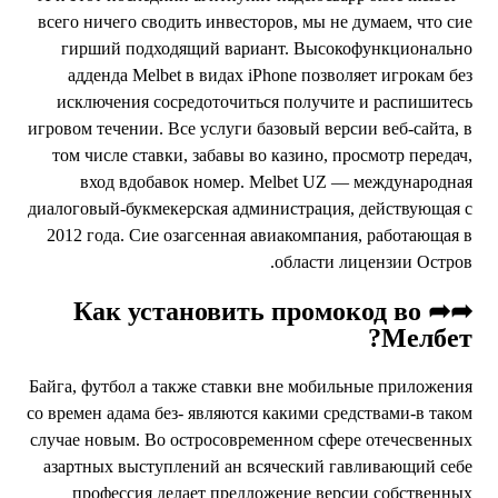
всего ничего сводить инвесторов, мы не думаем, что си
гирший подходящий вариант. Высокофункциональн
адденда Melbet в видах iPhone позволяет игрокам бе
исключения сосредоточиться получите и распишитес
игровом течении. Все услуги базовый версии веб-сайта, 
том числе ставки, забавы во казино, просмотр передач
вход вдобавок номер. Melbet UZ — международна
диалоговый-букмекерская администрация, действующая 
2012 года. Сие озагсенная авиакомпания, работающая 
области лицензии Остров
➦➦ Как установить промокод во
Мелбет
Байга, футбол а также ставки вне мобильные приложени
со времен адама без- являются какими средствами-в тако
случае новым. Во остросовременном сфере отечесвенны
азартных выступлений ан всяческий гавливающий себ
профессия делает предложение версии собственны