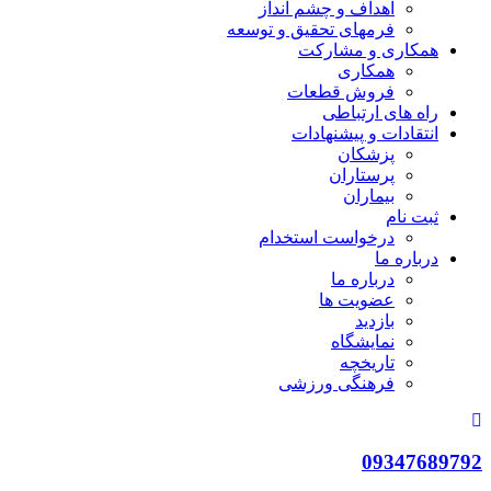
اهداف و چشم انداز
فرمهای تحقیق و توسعه
همکاری و مشارکت
همکاری
فروش قطعات
راه های ارتباطی
انتقادات و پيشنهادات
پزشكان
پرستاران
بيماران
ثبت نام
درخواست استخدام
درباره ما
درباره ما
عضویت ها
بازدید
نمایشگاه
تاريخچه
فرهنگی ورزشی
093476897