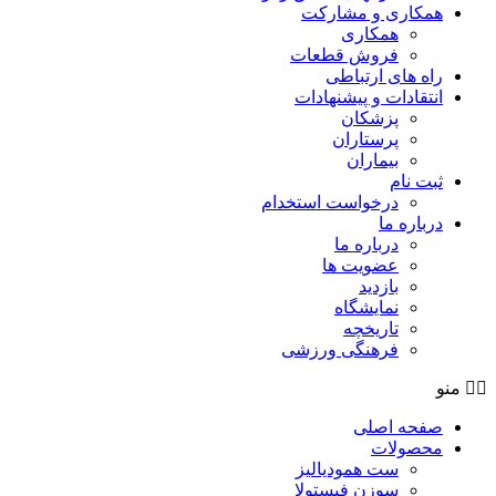
همکاری و مشارکت
همکاری
فروش قطعات
راه های ارتباطی
انتقادات و پيشنهادات
پزشكان
پرستاران
بيماران
ثبت نام
درخواست استخدام
درباره ما
درباره ما
عضویت ها
بازدید
نمایشگاه
تاريخچه
فرهنگی ورزشی
منو
صفحه اصلی
محصولات
ست همودیالیز
سوزن فیستولا