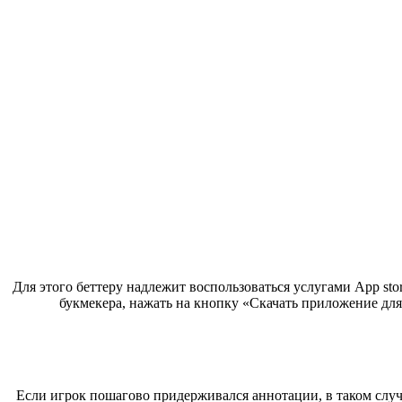
Для этого беттеру надлежит воспользоваться услугами App sto
букмекера, нажать на кнопку «Скачать приложение дл
Если игрок пошагово придерживался аннотации, в таком случ