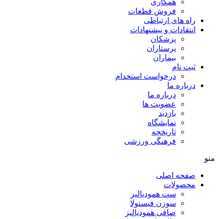
همکاری
فروش قطعات
راه های ارتباطی
انتقادات و پيشنهادات
پزشكان
پرستاران
بيماران
ثبت نام
درخواست استخدام
درباره ما
درباره ما
عضویت ها
بازدید
نمایشگاه
تاريخچه
فرهنگی ورزشی
منو
صفحه اصلی
محصولات
ست همودیالیز
سوزن فیستولا
صافی همودیالیز