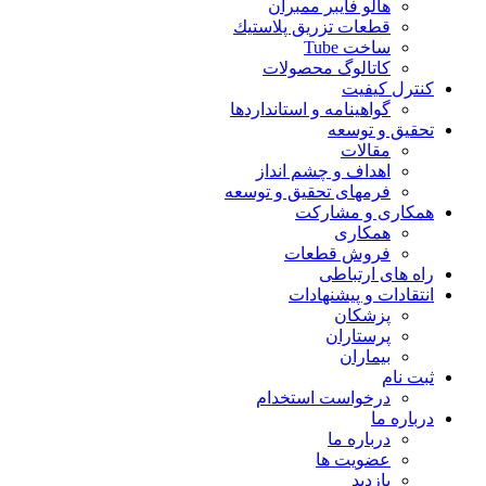
هالو فایبر ممبران
قطعات تزريق پلاستيك
ساخت Tube
کاتالوگ محصولات
کنترل کیفیت
گواهينامه و استانداردها
تحقيق و توسعه
مقالات
اهداف و چشم انداز
فرمهای تحقیق و توسعه
همکاری و مشارکت
همکاری
فروش قطعات
راه های ارتباطی
انتقادات و پيشنهادات
پزشكان
پرستاران
بيماران
ثبت نام
درخواست استخدام
درباره ما
درباره ما
عضویت ها
بازدید