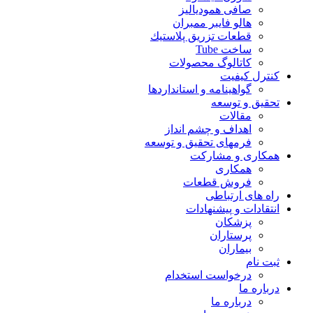
صافی همودیالیز
هالو فایبر ممبران
قطعات تزريق پلاستيك
ساخت Tube
کاتالوگ محصولات
کنترل کیفیت
گواهينامه و استانداردها
تحقيق و توسعه
مقالات
اهداف و چشم انداز
فرمهای تحقیق و توسعه
همکاری و مشارکت
همکاری
فروش قطعات
راه های ارتباطی
انتقادات و پيشنهادات
پزشكان
پرستاران
بيماران
ثبت نام
درخواست استخدام
درباره ما
درباره ما