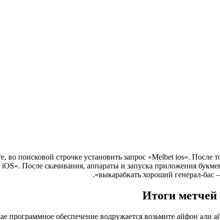
re, во поисковой строчке установить запрос «Мelbet ios». После
я iOS». После скачивания, аппараты и запуска приложения букм
выкарабкать хороший генерал-бас —
Итоги метчей 
ае программное обеспечение водружается возьмите айфон али ай