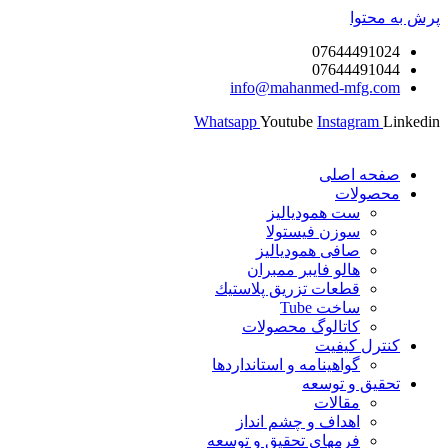
پرش به محتوا
07644491024
07644491044
info@mahanmed-mfg.com
Whatsapp
Youtube
Instagram
Linkedin
صفحه اصلی
محصولات
ست همودیالیز
سوزن فیستولا
صافی همودیالیز
هالو فایبر ممبران
قطعات تزريق پلاستيك
ساخت Tube
کاتالوگ محصولات
کنترل کیفیت
گواهينامه و استانداردها
تحقيق و توسعه
مقالات
اهداف و چشم انداز
فرمهای تحقیق و توسعه