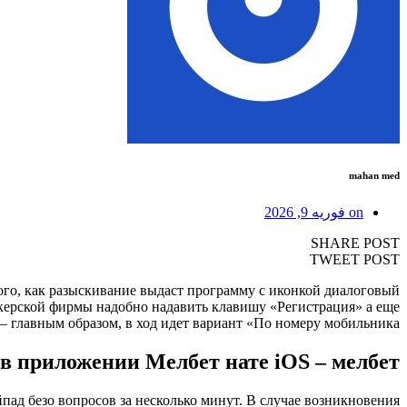
mahan med
on
فوریه 9, 2026
SHARE POST
TWEET POST
 того, как разыскивание выдаст программу с иконкой диалоговый
екерской фирмы надобно надавить клавишу «Регистрация» а еще
 главным образом, в ход идет вариант «По номеру мобильника».
в приложении Мелбет нате iOS – мелбет
пад безо вопросов за несколько минут. В случае возникновения