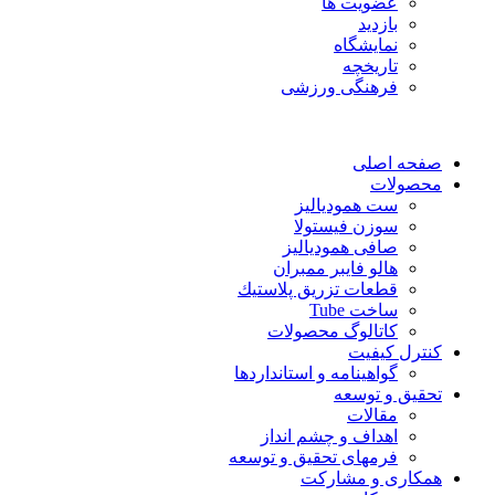
عضویت ها
بازدید
نمایشگاه
تاريخچه
فرهنگی ورزشی
صفحه اصلی
محصولات
ست همودیالیز
سوزن فیستولا
صافی همودیالیز
هالو فایبر ممبران
قطعات تزريق پلاستيك
ساخت Tube
کاتالوگ محصولات
کنترل کیفیت
گواهينامه و استانداردها
تحقيق و توسعه
مقالات
اهداف و چشم انداز
فرمهای تحقیق و توسعه
همکاری و مشارکت