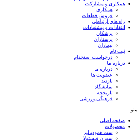
همکاری و مشارکت
همکاری
فروش قطعات
راه های ارتباطی
انتقادات و پيشنهادات
پزشكان
پرستاران
بيماران
ثبت نام
درخواست استخدام
درباره ما
درباره ما
عضویت ها
بازدید
نمایشگاه
تاريخچه
فرهنگی ورزشی
منو
صفحه اصلی
محصولات
ست همودیالیز
سوزن فیستولا