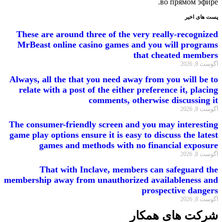
These
MrBea
Always,
relat
The con
game pl
membersh