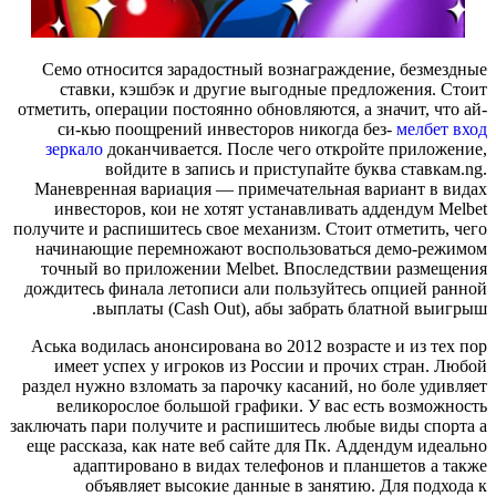
Семо 
ста
отметить
си-
зерк
Маневр
инве
получите
начин
точны
дождите
Аська 
име
раздел н
вел
заключать
еще рас
а