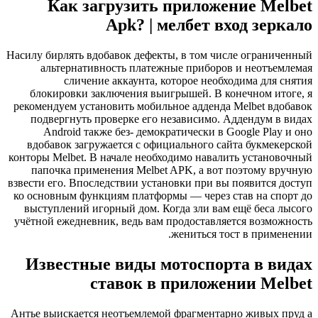
Насилу би
ал
блок
рекомен
подв
An
вдоба
конторы 
папо
взвести е
ко осно
высту
учётной
Изв
Антье вы