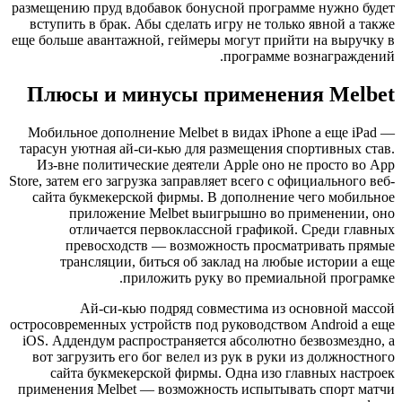
размещен
вступи
еще боль
Плю
Мобиль
тарасун
Из-вн
Store, за
сайта
т
остросов
iOS. Ад
вот з
са
примене