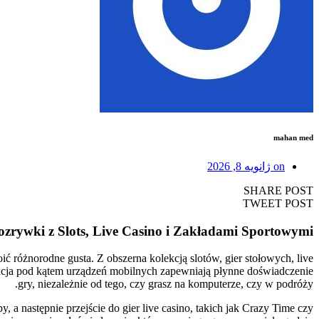
mahan med
on
ژانویه 8, 2026
SHARE POST
TWEET POST
ozrywki z Slots, Live Casino i Zakładami Sportowymi
ić różnorodne gusta. Z obszerna kolekcją slotów, gier stołowych, live
izacja pod kątem urządzeń mobilnych zapewniają płynne doświadczenie
gry, niezależnie od tego, czy grasz na komputerze, czy w podróży.
 a następnie przejście do gier live casino, takich jak Crazy Time czy