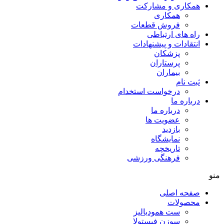
همکاری و مشارکت
همکاری
فروش قطعات
راه های ارتباطی
انتقادات و پيشنهادات
پزشكان
پرستاران
بيماران
ثبت نام
درخواست استخدام
درباره ما
درباره ما
عضویت ها
بازدید
نمایشگاه
تاريخچه
فرهنگی ورزشی
منو
صفحه اصلی
محصولات
ست همودیالیز
سوزن فیستولا