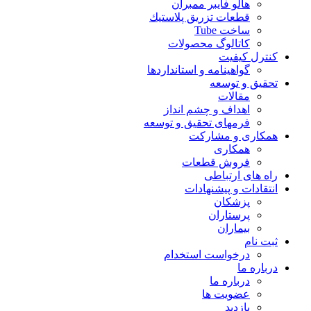
هالو فایبر ممبران
قطعات تزريق پلاستيك
ساخت Tube
کاتالوگ محصولات
کنترل کیفیت
گواهينامه و استانداردها
تحقيق و توسعه
مقالات
اهداف و چشم انداز
فرمهای تحقیق و توسعه
همکاری و مشارکت
همکاری
فروش قطعات
راه های ارتباطی
انتقادات و پيشنهادات
پزشكان
پرستاران
بيماران
ثبت نام
درخواست استخدام
درباره ما
درباره ما
عضویت ها
بازدید