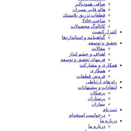
صافی همودیالیز
هالو فایبر ممبران
قطعات تزريق پلاستيك
ساخت Tube
کاتالوگ محصولات
کنترل کیفیت
گواهينامه و استانداردها
تحقيق و توسعه
مقالات
اهداف و چشم انداز
فرمهای تحقیق و توسعه
همکاری و مشارکت
همکاری
فروش قطعات
راه های ارتباطی
انتقادات و پيشنهادات
پزشكان
پرستاران
بيماران
ثبت نام
درخواست استخدام
درباره ما
درباره ما