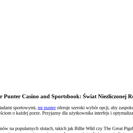
 Punter Casino and Sportsbook: Świat Niezliczonej R
kładami sportowymi,
mr punter
oferuje szeroki wybór opcji, aby zaspoko
ościom o każdej porze. Przyjazny dla użytkownika interfejs i optymal
w na popularnych slotach, takich jak Billie Wild czy The Great Pigsby,