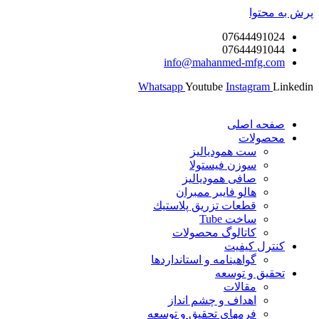
پرش به محتوا
07644491024
07644491044
info@mahanmed-mfg.com
Whatsapp
Youtube
Instagram
Linkedin
صفحه اصلی
محصولات
ست همودیالیز
سوزن فیستولا
صافی همودیالیز
هالو فایبر ممبران
قطعات تزريق پلاستيك
ساخت Tube
کاتالوگ محصولات
کنترل کیفیت
گواهينامه و استانداردها
تحقيق و توسعه
مقالات
اهداف و چشم انداز
فرمهای تحقیق و توسعه