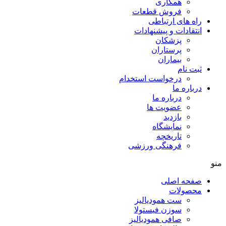
همکاری
فروش قطعات
راه های ارتباطی
انتقادات و پيشنهادات
پزشكان
پرستاران
بيماران
ثبت نام
درخواست استخدام
درباره ما
درباره ما
عضویت ها
بازدید
نمایشگاه
تاريخچه
فرهنگی ورزشی
منو
صفحه اصلی
محصولات
ست همودیالیز
سوزن فیستولا
صافی همودیالیز