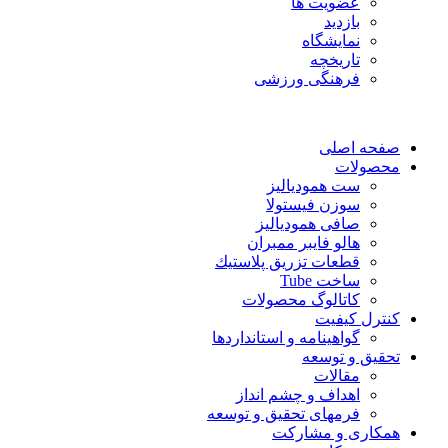
عضویت ها
بازدید
نمایشگاه
تاريخچه
فرهنگی ورزشی
صفحه اصلی
محصولات
ست همودیالیز
سوزن فیستولا
صافی همودیالیز
هالو فایبر ممبران
قطعات تزريق پلاستيك
ساخت Tube
کاتالوگ محصولات
کنترل کیفیت
گواهينامه و استانداردها
تحقيق و توسعه
مقالات
اهداف و چشم انداز
فرمهای تحقیق و توسعه
همکاری و مشارکت