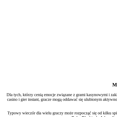
Mr
Dla tych, którzy cenią emocje związane z grami kasynowymi i za
casino i gier instant, gracze mogą oddawać się ulubionym aktywn
Typowy wieczór dla wielu graczy może rozpocząć się od kilku spinó