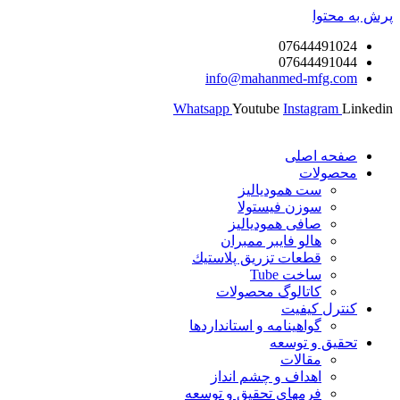
پرش به محتوا
07644491024
07644491044
info@mahanmed-mfg.com
Whatsapp
Youtube
Instagram
Linkedin
صفحه اصلی
محصولات
ست همودیالیز
سوزن فیستولا
صافی همودیالیز
هالو فایبر ممبران
قطعات تزريق پلاستيك
ساخت Tube
کاتالوگ محصولات
کنترل کیفیت
گواهينامه و استانداردها
تحقيق و توسعه
مقالات
اهداف و چشم انداز
فرمهای تحقیق و توسعه