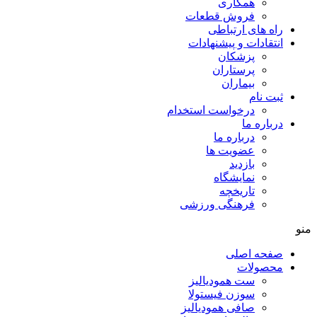
همکاری
فروش قطعات
راه های ارتباطی
انتقادات و پيشنهادات
پزشكان
پرستاران
بيماران
ثبت نام
درخواست استخدام
درباره ما
درباره ما
عضویت ها
بازدید
نمایشگاه
تاريخچه
فرهنگی ورزشی
منو
صفحه اصلی
محصولات
ست همودیالیز
سوزن فیستولا
صافی همودیالیز