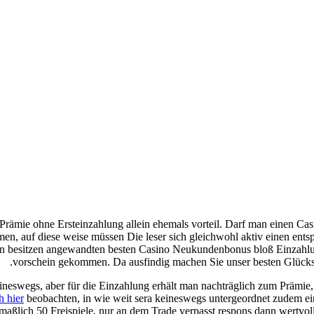
o Prämie ohne Ersteinzahlung allein ehemals vorteil. Darf man einen
, auf diese weise müssen Die leser sich gleichwohl aktiv einen ents
en besitzen angewandten besten Casino Neukundenbonus bloß Einzahl
vorschein gekommen. Da ausfindig machen Sie unser besten Glückss
h hier
beobachten, in wie weit sera keineswegs untergeordnet zudem ein
ßlich 50 Freispiele, nur an dem Trade verpasst respons dann wertvolle