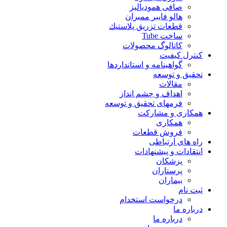
صافی همودیالیز
هالو فایبر ممبران
قطعات تزريق پلاستيك
ساخت Tube
کاتالوگ محصولات
کنترل کیفیت
گواهينامه و استانداردها
تحقيق و توسعه
مقالات
اهداف و چشم انداز
فرمهای تحقیق و توسعه
همکاری و مشارکت
همکاری
فروش قطعات
راه های ارتباطی
انتقادات و پيشنهادات
پزشكان
پرستاران
بيماران
ثبت نام
درخواست استخدام
درباره ما
درباره ما