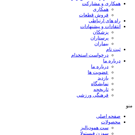
همکاری و مشارکت
همکاری
فروش قطعات
راه های ارتباطی
انتقادات و پيشنهادات
پزشكان
پرستاران
بيماران
ثبت نام
درخواست استخدام
درباره ما
درباره ما
عضویت ها
بازدید
نمایشگاه
تاريخچه
فرهنگی ورزشی
منو
صفحه اصلی
محصولات
ست همودیالیز
سوزن فیستولا