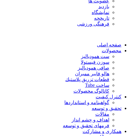
عضویت ها
بازدید
نمایشگاه
تاريخچه
فرهنگی ورزشی
صفحه اصلی
محصولات
ست همودیالیز
سوزن فیستولا
صافی همودیالیز
هالو فایبر ممبران
قطعات تزريق پلاستيك
ساخت Tube
کاتالوگ محصولات
کنترل کیفیت
گواهينامه و استانداردها
تحقيق و توسعه
مقالات
اهداف و چشم انداز
فرمهای تحقیق و توسعه
همکاری و مشارکت