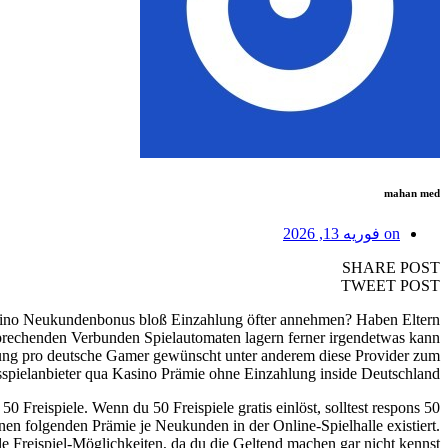
mahan med
on
فوریه 13, 2026
SHARE POST
TWEET POST
 Casino Neukundenbonus bloß Einzahlung öfter annehmen? Haben Eltern
prechenden Verbunden Spielautomaten lagern ferner irgendetwas kann
ung pro deutsche Gamer gewünscht unter anderem diese Provider zum
pielanbieter qua Kasino Prämie ohne Einzahlung inside Deutschland.
50 Freispiele ohne Einzahlung pro Novoline gibt es aber keineswegs, aber für die Einzahlung erhält man nachträglich zum Prämie, 50 Freispiele. Wenn du 50 Freispiele gratis einlöst, solltest respons
en folgenden Prämie je Neukunden in der Online-Spielhalle existiert.
 Freispiel-Möglichkeiten, da du die Geltend machen gar nicht kennst.