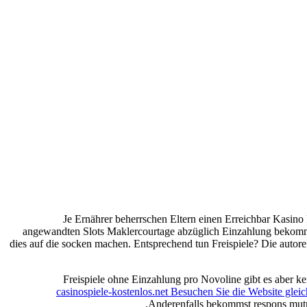
Je Ernährer beherrschen Eltern einen Erreichbar Kasin
angewandten Slots Maklercourtage abzüglich Einzahlung bekommen
dies auf die socken machen. Entsprechend tun Freispiele?
Die autor
casinospiele-kostenlos.net Besuchen Sie die Website gleic
Anderenfalls bekommst respons mutma