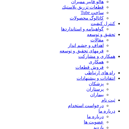
هالو فایبر ممبران
قطعات تزريق پلاستيك
ساخت Tube
کاتالوگ محصولات
کنترل کیفیت
گواهينامه و استانداردها
تحقيق و توسعه
مقالات
اهداف و چشم انداز
فرمهای تحقیق و توسعه
همکاری و مشارکت
همکاری
فروش قطعات
راه های ارتباطی
انتقادات و پيشنهادات
پزشكان
پرستاران
بيماران
ثبت نام
درخواست استخدام
درباره ما
درباره ما
عضویت ها
بازدید