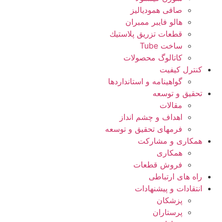
صافی همودیالیز
هالو فایبر ممبران
قطعات تزريق پلاستيك
ساخت Tube
کاتالوگ محصولات
کنترل کیفیت
گواهينامه و استانداردها
تحقيق و توسعه
مقالات
اهداف و چشم انداز
فرمهای تحقیق و توسعه
همکاری و مشارکت
همکاری
فروش قطعات
راه های ارتباطی
انتقادات و پيشنهادات
پزشكان
پرستاران