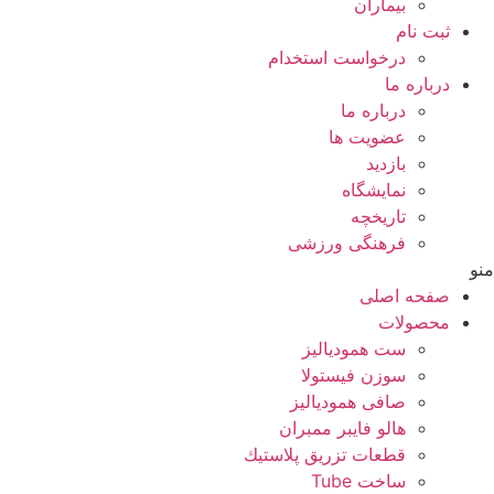
بيماران
ثبت نام
درخواست استخدام
درباره ما
درباره ما
عضویت ها
بازدید
نمایشگاه
تاريخچه
فرهنگی ورزشی
منو
صفحه اصلی
محصولات
ست همودیالیز
سوزن فیستولا
صافی همودیالیز
هالو فایبر ممبران
قطعات تزريق پلاستيك
ساخت Tube