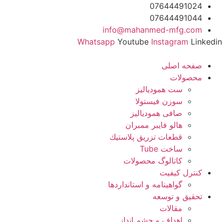
رش
07644491024
ه
07644491044
حتوا
info@mahanmed-mfg.com
Whatsapp
Youtube
Instagram
Linkedin
صفحه اصلی
محصولات
ست همودیالیز
سوزن فیستولا
صافی همودیالیز
هالو فایبر ممبران
قطعات تزريق پلاستيك
ساخت Tube
کاتالوگ محصولات
کنترل کیفیت
گواهينامه و استانداردها
تحقيق و توسعه
مقالات
اهداف و چشم انداز