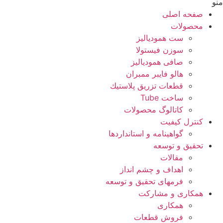
منو
صفحه اصلی
محصولات
ست همودیالیز
سوزن فیستولا
صافی همودیالیز
هالو فایبر ممبران
قطعات تزريق پلاستيك
ساخت Tube
کاتالوگ محصولات
کنترل کیفیت
گواهينامه و استانداردها
تحقيق و توسعه
مقالات
اهداف و چشم انداز
فرمهای تحقیق و توسعه
همکاری و مشارکت
همکاری
فروش قطعات