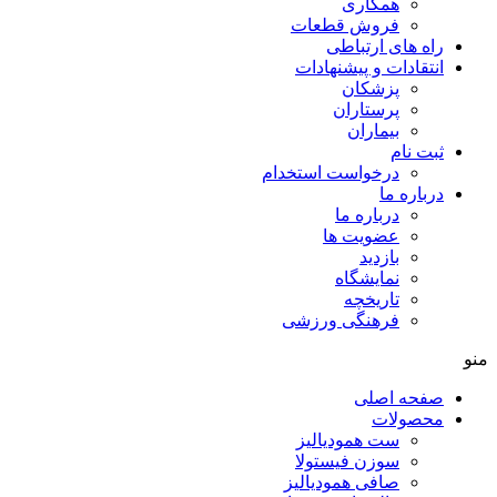
همکاری
فروش قطعات
راه های ارتباطی
انتقادات و پيشنهادات
پزشكان
پرستاران
بيماران
ثبت نام
درخواست استخدام
درباره ما
درباره ما
عضویت ها
بازدید
نمایشگاه
تاريخچه
فرهنگی ورزشی
منو
صفحه اصلی
محصولات
ست همودیالیز
سوزن فیستولا
صافی همودیالیز