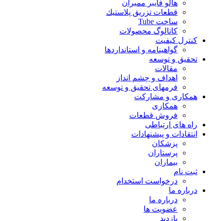
هالو فایبر ممبران
قطعات تزريق پلاستيك
ساخت Tube
کاتالوگ محصولات
کنترل کیفیت
گواهينامه و استانداردها
تحقيق و توسعه
مقالات
اهداف و چشم انداز
فرمهای تحقیق و توسعه
همکاری و مشارکت
همکاری
فروش قطعات
راه های ارتباطی
انتقادات و پيشنهادات
پزشكان
پرستاران
بيماران
ثبت نام
درخواست استخدام
درباره ما
درباره ما
عضویت ها
بازدید