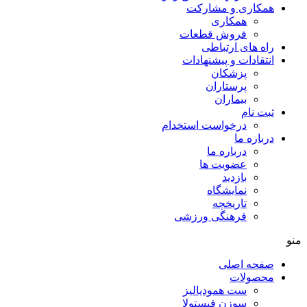
همکاری و مشارکت
همکاری
فروش قطعات
راه های ارتباطی
انتقادات و پيشنهادات
پزشكان
پرستاران
بيماران
ثبت نام
درخواست استخدام
درباره ما
درباره ما
عضویت ها
بازدید
نمایشگاه
تاريخچه
فرهنگی ورزشی
منو
صفحه اصلی
محصولات
ست همودیالیز
سوزن فیستولا