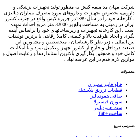
شرکت مهان مد میمه کیش به منظور تولید تجهیزات پزشکی و
دارویی، بخصوص تجهیزات و داروهای مورد مصرف بیماران دیالیزی
، کارخانه خود را در سال 1389در جزیره کیش واقع در جنوب کشور
ایران در زمینی به مساحت بالغ بر 32000 متر مربع احداث نموده
است . این کارخانه تجهیزات و زیرساخاتهای خود را براساس آینده
نگری و ایجاد ظرفیت بالا و کیفیتی کاملا رقابتی با برترین تولیدات
بین المللی ، زیر نظر کارشناسان ، متخصصین و مشاورین این
صنعت درداخل و خارج از کشور تجهیز و تکمیل نمود و با امکانات
کامل خود و همچنین بکارگیری بالاترین استانداردها و رعایت اصول و
موازین لازم قدم در این عرصه نهاد .
محصولات
هالو فایبر ممبران
قطعات تزريق پلاستيك
صافی همودیالیز
سوزن فیستولا
ست همودیالیز
ساخت Tube
دسترسی سریع