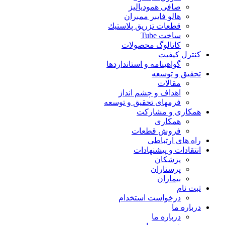
صافی همودیالیز
هالو فایبر ممبران
قطعات تزريق پلاستيك
ساخت Tube
کاتالوگ محصولات
کنترل کیفیت
گواهينامه و استانداردها
تحقيق و توسعه
مقالات
اهداف و چشم انداز
فرمهای تحقیق و توسعه
همکاری و مشارکت
همکاری
فروش قطعات
راه های ارتباطی
انتقادات و پيشنهادات
پزشكان
پرستاران
بيماران
ثبت نام
درخواست استخدام
درباره ما
درباره ما