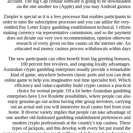
account. The big Cap cellular software is going to be downloaded
on the one another ios (Apple) and you may Android gizmos.
Zimpler is special as it is a fees processor that enables participants in
order to miss the subscription processes and you can utilize the very-
entitled Pay Letter Enjoy gambling establishment technical. I efforts
making currency via representative commission, and so the payment
does not dictate our very own recommendation, opinion otherwise
research of every given on-line casino on the internet site. An
educated real money casinos process withdrawals within days.
The new participants can often benefit from big greeting bonuses,
100 percent free revolves, and ongoing loyalty advantages.
Australian crypto gambling enterprises usually provide a remarkable
kind of game, anywhere between classic ports and you can desk
online game to help you imaginative real time specialist feel. Which
efficiency and value-capability build crypto casinos a practical
choice for normal people. Of a lot better Australian gambling
enterprises have Live Roulette possibilities, where people can also
enjoy genuine-go out action having elite group investors, carrying
out an actual and you will immersive local casino feel from your
home. It diverse variety implies that people can take advantage of
one another old-fashioned gambling establishment preferences and
modern crypto professionals at the country’s top casinos. These
types of jackpots, and this develop with every bet put round the