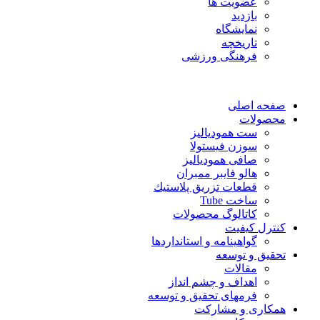
عضویت ها
بازدید
نمایشگاه
تاريخچه
فرهنگی ورزشی
صفحه اصلی
محصولات
ست همودیالیز
سوزن فیستولا
صافی همودیالیز
هالو فایبر ممبران
قطعات تزريق پلاستيك
ساخت Tube
کاتالوگ محصولات
کنترل کیفیت
گواهينامه و استانداردها
تحقيق و توسعه
مقالات
اهداف و چشم انداز
فرمهای تحقیق و توسعه
همکاری و مشارکت