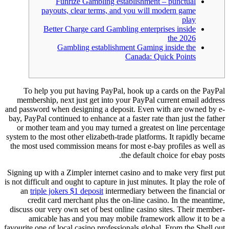
Funrize Gambling establishment – punctual
payouts, clear terms, and you will modern game
play
Better Charge card Gambling enterprises inside
the 2026
Gambling establishment Gaming inside the
Canada: Quick Points
To help you put having PayPal, hook up a cards on the PayPal
membership, next just get into your PayPal current email address
and password when designing a deposit. Even with are owned by e-
bay, PayPal continued to enhance at a faster rate than just the father
or mother team and you may turned a greatest on line percentage
system to the most other elizabeth-trade platforms.
It rapidly became
the most used commission means for most e-bay profiles as well as
the default choice for ebay posts.
Signing up with a Zimpler internet casino and to make very first put
is not difficult and ought to capture in just minutes. It play the role of
an
triple jokers $1 deposit
intermediary between the financial or
credit card merchant plus the on-line casino. In the meantime,
discuss our very own set of best online casino sites. Their member-
amicable has and you may mobile framework allow it to be a
favourite one of local casino professionals global. From the Shell out