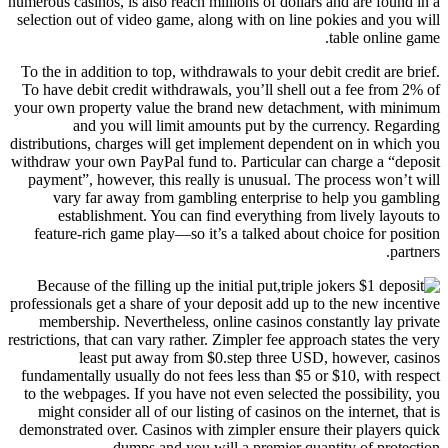
numerous casinos, is also reach millions of dollars and are found in a
selection out of video game, along with on line pokies and you will
table online game.
To the in addition to top, withdrawals to your debit credit are brief.
To have debit credit withdrawals, you’ll shell out a fee from 2% of
your own property value the brand new detachment, with minimum
and you will limit amounts put by the currency. Regarding
distributions, charges will get implement dependent on in which you
withdraw your own PayPal fund to. Particular can charge a “deposit
payment”, however, this really is unusual. The process won’t will
vary far away from gambling enterprise to help you gambling
establishment. You can find everything from lively layouts to
feature-rich game play—so it’s a talked about choice for position
partners.
Because of the filling up the initial put,
professionals get a share of your deposit add up to the new incentive
membership. Nevertheless, online casinos constantly lay private
restrictions, that can vary rather. Zimpler fee approach states the very
least put away from $0.step three USD, however, casinos
fundamentally usually do not fees less than $5 or $10, with respect
to the webpages. If you have not even selected the possibility, you
might consider all of our listing of casinos on the internet, that is
demonstrated over. Casinos with zimpler ensure their players quick
dumps and you will a premier quantity of protection.