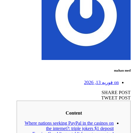
mahan med
on
فوریه 13, 2026
SHARE POST
TWEET POST
Content
Where nations seeking PayPal in the casinos on
the internet?: triple jokers $1 deposit