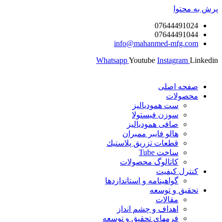
پرش به محتوا
07644491024
07644491044
info@mahanmed-mfg.com
Whatsapp
Youtube
Instagram
Linkedin
صفحه اصلی
محصولات
ست همودیالیز
سوزن فیستولا
صافی همودیالیز
هالو فایبر ممبران
قطعات تزريق پلاستيك
ساخت Tube
کاتالوگ محصولات
کنترل کیفیت
گواهينامه و استانداردها
تحقيق و توسعه
مقالات
اهداف و چشم انداز
فرمهای تحقیق و توسعه