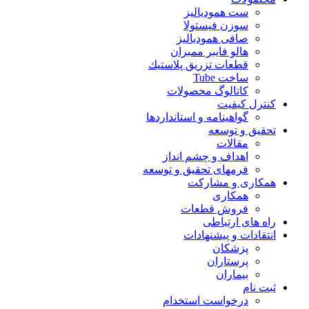
ست همودیالیز
سوزن فیستولا
صافی همودیالیز
هالو فایبر ممبران
قطعات تزريق پلاستيك
ساخت Tube
کاتالوگ محصولات
کنترل کیفیت
گواهينامه و استانداردها
تحقيق و توسعه
مقالات
اهداف و چشم انداز
فرمهای تحقیق و توسعه
همکاری و مشارکت
همکاری
فروش قطعات
راه های ارتباطی
انتقادات و پيشنهادات
پزشكان
پرستاران
بيماران
ثبت نام
درخواست استخدام