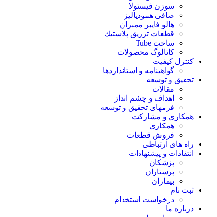
سوزن فیستولا
صافی همودیالیز
هالو فایبر ممبران
قطعات تزريق پلاستيك
ساخت Tube
کاتالوگ محصولات
کنترل کیفیت
گواهينامه و استانداردها
تحقيق و توسعه
مقالات
اهداف و چشم انداز
فرمهای تحقیق و توسعه
همکاری و مشارکت
همکاری
فروش قطعات
راه های ارتباطی
انتقادات و پيشنهادات
پزشكان
پرستاران
بيماران
ثبت نام
درخواست استخدام
درباره ما