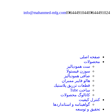
info@mahanmed-mfg.com
07644491044
07644491024
صفحه اصلی
محصولات
ست همودیالیز
سوزن فیستولا
صافی همودیالیز
هالو فایبر ممبران
قطعات تزريق پلاستيك
ساخت Tube
کاتالوگ محصولات
کنترل کیفیت
گواهينامه و استانداردها
تحقيق و توسعه