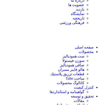
درباره ما
عضویت ها
بازدید
نمایشگاه
تاريخچه
فرهنگی ورزشی
صفحه اصلی
محصولات
ست همودیالیز
سوزن فیستولا
صافی همودیالیز
هالو فایبر ممبران
قطعات تزريق پلاستيك
ساخت Tube
کاتالوگ محصولات
کنترل کیفیت
گواهينامه و استانداردها
تحقيق و توسعه
مقالات