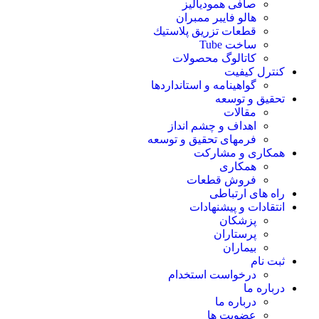
صافی همودیالیز
هالو فایبر ممبران
قطعات تزريق پلاستيك
ساخت Tube
کاتالوگ محصولات
کنترل کیفیت
گواهينامه و استانداردها
تحقيق و توسعه
مقالات
اهداف و چشم انداز
فرمهای تحقیق و توسعه
همکاری و مشارکت
همکاری
فروش قطعات
راه های ارتباطی
انتقادات و پيشنهادات
پزشكان
پرستاران
بيماران
ثبت نام
درخواست استخدام
درباره ما
درباره ما
عضویت ها