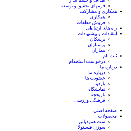
اهداف و چشم انداز
فرمهای تحقیق و توسعه
همکاری و مشارکت
همکاری
فروش قطعات
راه های ارتباطی
انتقادات و پيشنهادات
پزشكان
پرستاران
بيماران
ثبت نام
درخواست استخدام
درباره ما
درباره ما
عضویت ها
بازدید
نمایشگاه
تاريخچه
فرهنگی ورزشی
صفحه اصلی
محصولات
ست همودیالیز
سوزن فیستولا