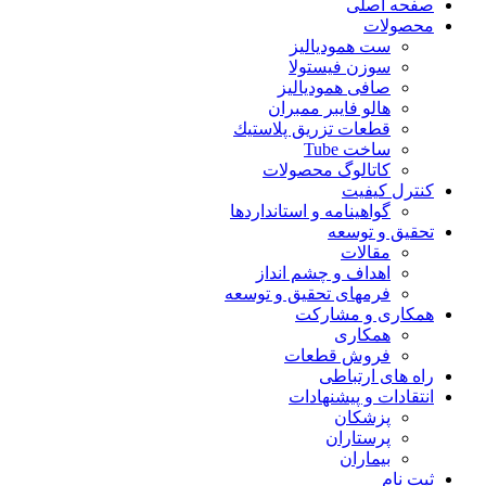
صفحه اصلی
محصولات
ست همودیالیز
سوزن فیستولا
صافی همودیالیز
هالو فایبر ممبران
قطعات تزريق پلاستيك
ساخت Tube
کاتالوگ محصولات
کنترل کیفیت
گواهينامه و استانداردها
تحقيق و توسعه
مقالات
اهداف و چشم انداز
فرمهای تحقیق و توسعه
همکاری و مشارکت
همکاری
فروش قطعات
راه های ارتباطی
انتقادات و پيشنهادات
پزشكان
پرستاران
بيماران
ثبت نام