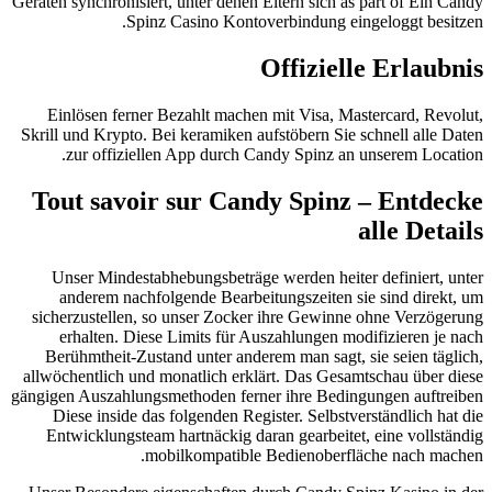
Geräten synchronisiert, unter denen Eltern sich as part of Ein Candy
Spinz Casino Kontoverbindung eingeloggt besitzen.
Offizielle Erlaubnis
Einlösen ferner Bezahlt machen mit Visa, Mastercard, Revolut,
Skrill und Krypto. Bei keramiken aufstöbern Sie schnell alle Daten
zur offiziellen App durch Candy Spinz an unserem Location.
Tout savoir sur Candy Spinz – Entdecke
alle Details
Unser Mindestabhebungsbeträge werden heiter definiert, unter
anderem nachfolgende Bearbeitungszeiten sie sind direkt, um
sicherzustellen, so unser Zocker ihre Gewinne ohne Verzögerung
erhalten. Diese Limits für Auszahlungen modifizieren je nach
Berühmtheit-Zustand unter anderem man sagt, sie seien täglich,
allwöchentlich und monatlich erklärt. Das Gesamtschau über diese
gängigen Auszahlungsmethoden ferner ihre Bedingungen auftreiben
Diese inside das folgenden Register. Selbstverständlich hat die
Entwicklungsteam hartnäckig daran gearbeitet, eine vollständig
mobilkompatible Bedienoberfläche nach machen.