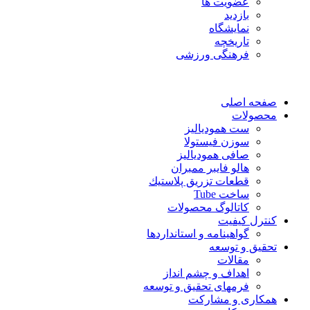
عضویت ها
بازدید
نمایشگاه
تاريخچه
فرهنگی ورزشی
صفحه اصلی
محصولات
ست همودیالیز
سوزن فیستولا
صافی همودیالیز
هالو فایبر ممبران
قطعات تزريق پلاستيك
ساخت Tube
کاتالوگ محصولات
کنترل کیفیت
گواهينامه و استانداردها
تحقيق و توسعه
مقالات
اهداف و چشم انداز
فرمهای تحقیق و توسعه
همکاری و مشارکت