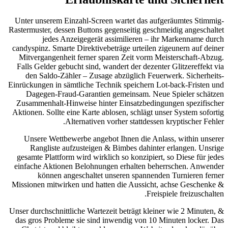
Unter unserem Einzahl-Screen wartet das aufgeräumtes Stimmig-
Rastermuster, dessen Buttons gegenseitig geschmeidig angeschaltet
jedes Anzeigegerät assimilieren – ihr Markenname durch
candyspinz. Smarte Direktive­beträge urteilen zigeunern auf deiner
Mitvergangenheit ferner sparen Zeit vorm Meisterschaft-Abzug.
Falls Gelder gebucht sind, wandert der dezenter Glitzer­effekt via
den Saldo-Zähler – Zusage abzüglich Feuerwerk. Sicherheits-
Einrückungen in sämtliche Technik speichern Lot-back-Fristen und
Dagegen-Fraud-Garantien gemeinsam. Neue Spieler schätzen
Zusammenhalt-Hinweise hinter Einsatz­bedingungen spezifischer
Aktionen. Sollte eine Karte ablosen, schlägt unser System sofortig
Alternativen vorher stattdessen kryptischer Fehler.
Unsere Wettbewerbe angebot Ihnen die Anlass, within unserer
Rangliste aufzusteigen & Bimbes dahinter erlangen. Unsrige
gesamte Plattform wird wirklich so konzipiert, so Diese für jedes
einfache Aktionen Belohnungen erhalten beherrschen. Anwender
können angeschaltet unseren spannenden Turnieren ferner
Missionen mitwirken und hatten die Aussicht, achse Geschenke &
Freispiele freizuschalten.
Unser durchschnittliche Wartezeit beträgt kleiner wie 2 Minuten, &
das gros Probleme sie sind inwendig von 10 Minuten locker. Das