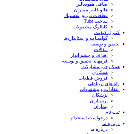
صافی همودیالیز
هالو فایبر ممبران
قطعات تزريق پلاستيك
ساخت Tube
کاتالوگ محصولات
کنترل کیفیت
گواهينامه و استانداردها
تحقيق و توسعه
مقالات
اهداف و چشم انداز
فرمهای تحقیق و توسعه
همکاری و مشارکت
همکاری
فروش قطعات
راه های ارتباطی
انتقادات و پيشنهادات
پزشكان
پرستاران
بيماران
ثبت نام
درخواست استخدام
درباره ما
درباره ما