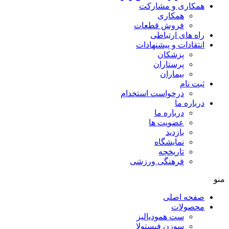
همکاری و مشارکت
همکاری
فروش قطعات
راه های ارتباطی
انتقادات و پيشنهادات
پزشكان
پرستاران
بيماران
ثبت نام
درخواست استخدام
درباره ما
درباره ما
عضویت ها
بازدید
نمایشگاه
تاريخچه
فرهنگی ورزشی
منو
صفحه اصلی
محصولات
ست همودیالیز
سوزن فیستولا