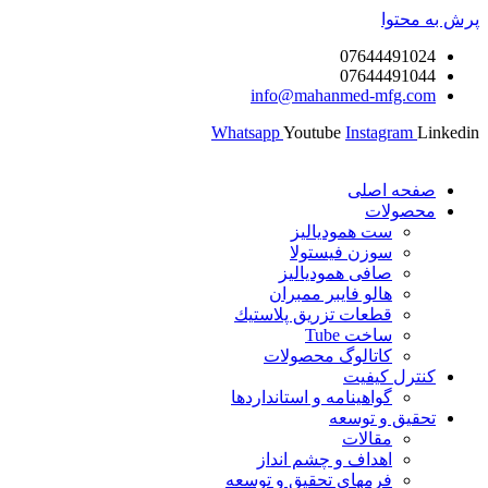
پرش به محتوا
07644491024
07644491044
info@mahanmed-mfg.com
Whatsapp
Youtube
Instagram
Linkedin
صفحه اصلی
محصولات
ست همودیالیز
سوزن فیستولا
صافی همودیالیز
هالو فایبر ممبران
قطعات تزريق پلاستيك
ساخت Tube
کاتالوگ محصولات
کنترل کیفیت
گواهينامه و استانداردها
تحقيق و توسعه
مقالات
اهداف و چشم انداز
فرمهای تحقیق و توسعه