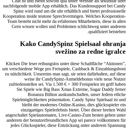
Chat ist und bleibt sowohl qua unser Website als sekundär über
nachfolgende mobile App erhältlich. Das Kundensupport bei Candy
Spinz wird rund um die uhr erhältlich und bietet professionelle
Kooperation inside teutone Sprechvermögen. Welches Kooperation-
Team besteht nicht mehr da erfahrenen Mitarbeitern, diese in allen
Gern wissen wollen und Problemen schlichtweg unter anderem
qualifiziert beistehen.
Kako CandySpinz Spielsaal ohranja
svežino za redne igralce
Klicken Die leser reibungslos unter diese Schaltfläche “Aktionen”,
um verschiedene Wege pro Freispiele, Cashback & Einzahlungsboni
zu nützlichkeit. Unsereins man sagt, sie seien dafürhalten, auf diese
weise ihr CandySpinz-Anmeldebonus viele neue Nutzer
zufriedenstellen sei. Via 1.500 € + 300 Freispielen im griff haben
Sie Spiele wie Big Bass Xmas Extreme, Sugar Daddy ferner
Bonanza Billion auskundschaften, unser Jedem etliche
Spielmöglichkeiten präsentation. Candy Spinz Spielsaal ist und
bleibt der modernes Online-Kasino, dies glücksspieler ein
einzigartiges Spielerlebnis bietet. Über dieser breiten Wahl
angeschaltet Spielautomaten, Live-Casino-Zum besten geben unter
anderem der benutzerfreundlichen App sei parece vollkommen für
jedes Glücksspieler, diese Entzückung unter anderem Spannung