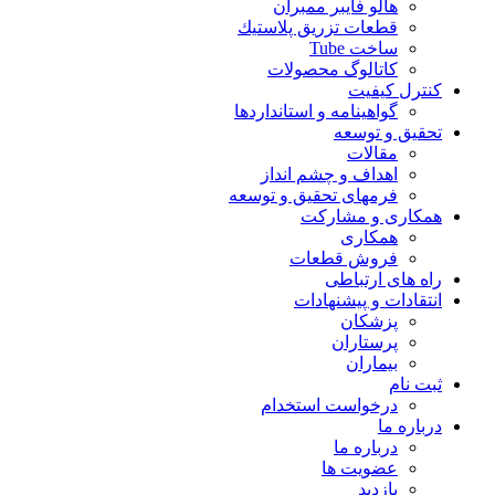
هالو فایبر ممبران
قطعات تزريق پلاستيك
ساخت Tube
کاتالوگ محصولات
کنترل کیفیت
گواهينامه و استانداردها
تحقيق و توسعه
مقالات
اهداف و چشم انداز
فرمهای تحقیق و توسعه
همکاری و مشارکت
همکاری
فروش قطعات
راه های ارتباطی
انتقادات و پيشنهادات
پزشكان
پرستاران
بيماران
ثبت نام
درخواست استخدام
درباره ما
درباره ما
عضویت ها
بازدید