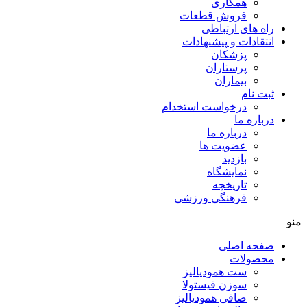
همکاری
فروش قطعات
راه های ارتباطی
انتقادات و پيشنهادات
پزشكان
پرستاران
بيماران
ثبت نام
درخواست استخدام
درباره ما
درباره ما
عضویت ها
بازدید
نمایشگاه
تاريخچه
فرهنگی ورزشی
منو
صفحه اصلی
محصولات
ست همودیالیز
سوزن فیستولا
صافی همودیالیز