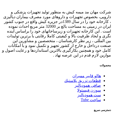
شرکت مهان مد میمه کیش به منظور تولید تجهیزات پزشکی و
دارویی، بخصوص تجهیزات و داروهای مورد مصرف بیماران دیالیزی
، کارخانه خود را در سال 1389در جزیره کیش واقع در جنوب کشور
ایران در زمینی به مساحت بالغ بر 32000 متر مربع احداث نموده
است . این کارخانه تجهیزات و زیرساخاتهای خود را براساس آینده
نگری و ایجاد ظرفیت بالا و کیفیتی کاملا رقابتی با برترین تولیدات
بین المللی ، زیر نظر کارشناسان ، متخصصین و مشاورین این
صنعت درداخل و خارج از کشور تجهیز و تکمیل نمود و با امکانات
کامل خود و همچنین بکارگیری بالاترین استانداردها و رعایت اصول و
موازین لازم قدم در این عرصه نهاد .
محصولات
هالو فایبر ممبران
قطعات تزريق پلاستيك
صافی همودیالیز
سوزن فیستولا
ست همودیالیز
ساخت Tube
دسترسی سریع