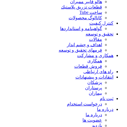
هالو فایبر ممبران
قطعات تزريق پلاستيك
ساخت Tube
کاتالوگ محصولات
کنترل کیفیت
گواهينامه و استانداردها
تحقيق و توسعه
مقالات
اهداف و چشم انداز
فرمهای تحقیق و توسعه
همکاری و مشارکت
همکاری
فروش قطعات
راه های ارتباطی
انتقادات و پيشنهادات
پزشكان
پرستاران
بيماران
ثبت نام
درخواست استخدام
درباره ما
درباره ما
عضویت ها
بازدید