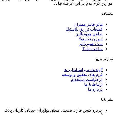
موازین لازم قدم در این عرصه نهاد .
محصولات
هالو فایبر ممبران
قطعات تزريق پلاستيك
صافی همودیالیز
سوزن فیستولا
ست همودیالیز
ساخت Tube
دسترسی سریع
گواهینامه و استاندارد ها
فرم های تحقیق و توسعه
درخواست استخدام
ارتباط با ما
درباره ما
تماس با ما
جزیره کیش فاز 3 صنعتی میدان نوآوران خیابان کاردان پلاک
9