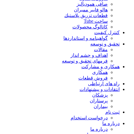
صافی همودیالیز
هالو فایبر ممبران
قطعات تزريق پلاستيك
ساخت Tube
کاتالوگ محصولات
کنترل کیفیت
گواهينامه و استانداردها
تحقيق و توسعه
مقالات
اهداف و چشم انداز
فرمهای تحقیق و توسعه
همکاری و مشارکت
همکاری
فروش قطعات
راه های ارتباطی
انتقادات و پيشنهادات
پزشكان
پرستاران
بيماران
ثبت نام
درخواست استخدام
درباره ما
درباره ما