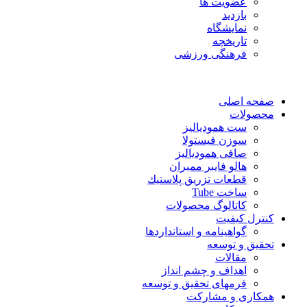
عضویت ها
بازدید
نمایشگاه
تاريخچه
فرهنگی ورزشی
صفحه اصلی
محصولات
ست همودیالیز
سوزن فیستولا
صافی همودیالیز
هالو فایبر ممبران
قطعات تزريق پلاستيك
ساخت Tube
کاتالوگ محصولات
کنترل کیفیت
گواهينامه و استانداردها
تحقيق و توسعه
مقالات
اهداف و چشم انداز
فرمهای تحقیق و توسعه
همکاری و مشارکت