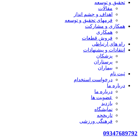
تحقيق و توسعه
مقالات
اهداف و چشم انداز
فرمهای تحقیق و توسعه
همکاری و مشارکت
همکاری
فروش قطعات
راه های ارتباطی
انتقادات و پيشنهادات
پزشكان
پرستاران
بيماران
ثبت نام
درخواست استخدام
درباره ما
درباره ما
عضویت ها
بازدید
نمایشگاه
تاريخچه
فرهنگی ورزشی
09347689792