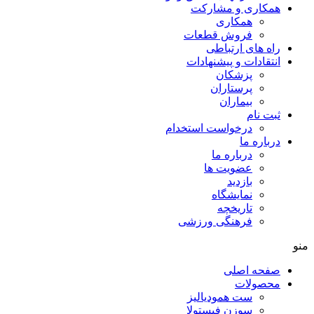
همکاری و مشارکت
همکاری
فروش قطعات
راه های ارتباطی
انتقادات و پيشنهادات
پزشكان
پرستاران
بيماران
ثبت نام
درخواست استخدام
درباره ما
درباره ما
عضویت ها
بازدید
نمایشگاه
تاريخچه
فرهنگی ورزشی
منو
صفحه اصلی
محصولات
ست همودیالیز
سوزن فیستولا