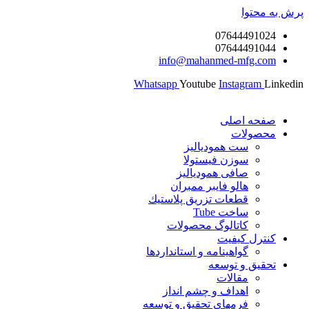
پرش به محتوا
07644491024
07644491044
info@mahanmed-mfg.com
Whatsapp
Youtube
Instagram
Linkedin
صفحه اصلی
محصولات
ست همودیالیز
سوزن فیستولا
صافی همودیالیز
هالو فایبر ممبران
قطعات تزريق پلاستيك
ساخت Tube
کاتالوگ محصولات
کنترل کیفیت
گواهينامه و استانداردها
تحقيق و توسعه
مقالات
اهداف و چشم انداز
فرمهای تحقیق و توسعه