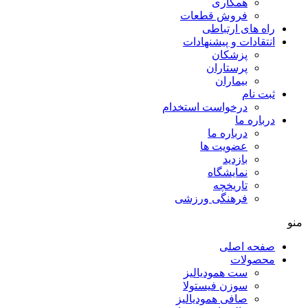
همکاری
فروش قطعات
راه های ارتباطی
انتقادات و پيشنهادات
پزشكان
پرستاران
بيماران
ثبت نام
درخواست استخدام
درباره ما
درباره ما
عضویت ها
بازدید
نمایشگاه
تاريخچه
فرهنگی ورزشی
منو
صفحه اصلی
محصولات
ست همودیالیز
سوزن فیستولا
صافی همودیالیز