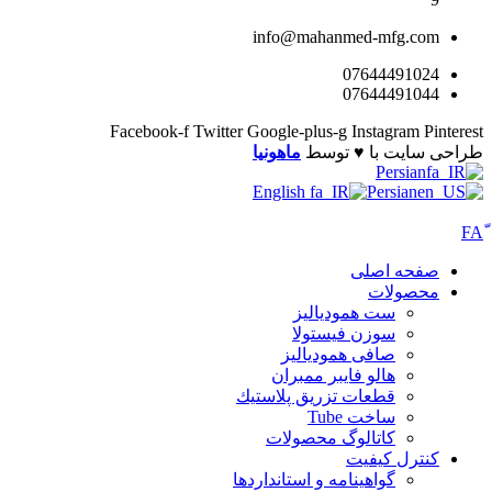
info@mahanmed-mfg.com
07644491024
07644491044
Facebook-f
Twitter
Google-plus-g
Instagram
Pinterest
طراحی سایت با ♥️ توسط
ماهونیا
Persian
English
Persian
صفحه اصلی
محصولات
ست همودیالیز
سوزن فیستولا
صافی همودیالیز
هالو فایبر ممبران
قطعات تزريق پلاستيك
ساخت Tube
کاتالوگ محصولات
کنترل کیفیت
گواهينامه و استانداردها