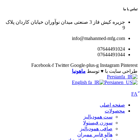
جزیره کیش فاز 3 صنعتی میدان نوآوران خیابان کاردان پلاک
info@mahanmed-mfg.co
0764449102
0764449104
Facebook-f
Twitter
Google-plus-g
Instagram
P
سایت با ♥️ توسط
ماهونیا
Persian
English
Persian
فحه اصلی
حصولات
ست همودیالیز
سوزن فیستولا
صافی همودیالیز
هالو فایبر ممبران