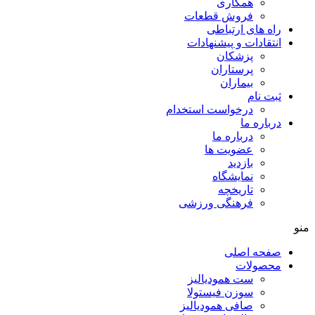
همکاری
فروش قطعات
اه های ارتباطی
نتقادات و پيشنهادات
پزشكان
پرستاران
بيماران
بت نام
درخواست استخدام
رباره ما
درباره ما
عضویت ها
بازدید
نمایشگاه
تاريخچه
فرهنگی ورزشی
فحه اصلی
حصولات
ست همودیالیز
سوزن فیستولا
صافی همودیالیز