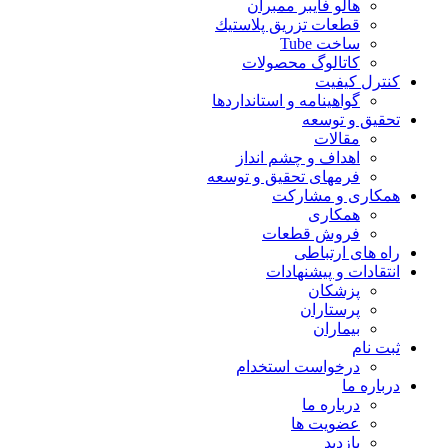
هالو فایبر ممبران
قطعات تزريق پلاستيك
ساخت Tube
کاتالوگ محصولات
نترل کیفیت
گواهينامه و استانداردها
حقيق و توسعه
مقالات
اهداف و چشم انداز
فرمهای تحقیق و توسعه
مکاری و مشارکت
همکاری
فروش قطعات
اه های ارتباطی
نتقادات و پيشنهادات
پزشكان
پرستاران
بيماران
بت نام
درخواست استخدام
رباره ما
درباره ما
عضویت ها
بازدید