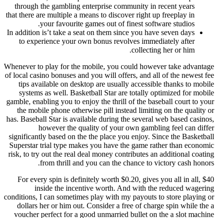
through the gambling enterprise community in recent year
that there are multiple a means to discover right up freeplay i
your favourite games out of finest software studios
In addition is’t take a seat on them since you have seven day
to experience your own bonus revolves immediately afte
collecting her or him
Whenever to play for the mobile, you could however take ad
of local casino bonuses and you will offers, and all of the new
tips available on desktop are usually accessible thanks to
systems as well. Basketball Star are totally optimized for
gamble, enabling you to enjoy the thrill of the baseball court
the mobile phone otherwise pill instead limiting on the qu
has. Baseball Star is available during the several web based c
however the quality of your own gambling feel can
significantly based on the the place you enjoy. Since the Bas
Superstar trial type makes you have the game rather than e
risk, to try out the real deal money contributes an additional
from thrill and you can the chance to victory cash 
For every spin is definitely worth $0.20, gives you all in 
inside the incentive worth. And with the reduced w
conditions, I can sometimes play with my payouts to store pla
dollars her or him out. Consider a free of charge spin whi
voucher perfect for a good unmarried bullet on the a slot 