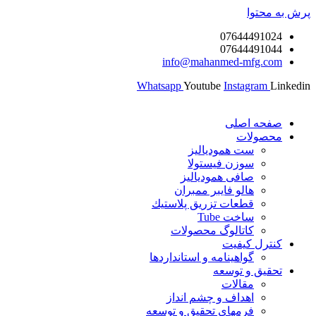
 محتوا
0764449102
0764449104
info@mahanmed-mfg.co
Whatsapp
Youtube
Instagram
L
فحه اصلی
حصولات
ست همودیالیز
سوزن فیستولا
صافی همودیالیز
هالو فایبر ممبران
قطعات تزريق پلاستيك
ساخت Tube
کاتالوگ محصولات
نترل کیفیت
گواهينامه و استانداردها
حقيق و توسعه
مقالات
اهداف و چشم انداز
فرمهای تحقیق و توسعه