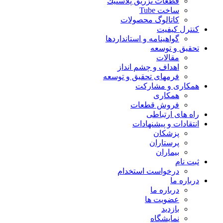
قطعات تزريق پلاستيك
ساخت Tube
کاتالوگ محصولات
نترل کیفیت
گواهينامه و استانداردها
حقيق و توسعه
مقالات
اهداف و چشم انداز
فرمهای تحقیق و توسعه
مکاری و مشارکت
همکاری
فروش قطعات
اه های ارتباطی
نتقادات و پيشنهادات
پزشكان
پرستاران
بيماران
بت نام
درخواست استخدام
رباره ما
درباره ما
عضویت ها
بازدید
نمایشگاه