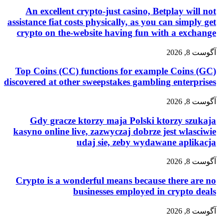
An excellent crypto-just casino, Betplay wi
assistance fiat costs physically, as you can simp
crypto on the-website having fun with a ex
20
Top Coins (CC) functions for example Coins
discovered at other sweepstakes gambling enter
20
Gdy gracze ktorzy maja Polski ktorzy sz
kasyno online live, zazwyczaj dobrze jest wla
udaj sie, zeby wydawane apli
20
Crypto is a wonderful means because there 
businesses employed in crypto
20