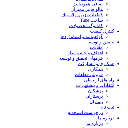
صافی همودیالیز
هالو فایبر ممبران
قطعات تزريق پلاستيك
ساخت Tube
کاتالوگ محصولات
نترل کیفیت
گواهينامه و استانداردها
حقيق و توسعه
مقالات
اهداف و چشم انداز
فرمهای تحقیق و توسعه
مکاری و مشارکت
همکاری
فروش قطعات
اه های ارتباطی
نتقادات و پيشنهادات
پزشكان
پرستاران
بيماران
بت نام
درخواست استخدام
رباره ما
درباره ما