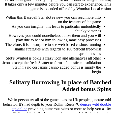
It takes only a few minutes before you can start to experienc
game is extended offered by Wombat Local 
Within this Baseball Star slot review you can read more inf
on the features of the game
As you can imagine, this leads to particular undoubtedl
chunky victories
However, you could nonetheless utilize them and you wil
play due to her or him following same easy processes
Therefore, it is no surprise to see web based casinos runnin
similar strategies with regards to 100 percent free-twis
product sales
Slot’s Symbol is pokie’s crazy icon and alternatives all othe
icons except the fresh Scatter to form a fantastic consolidation
Stating a no cost spins casino added bonus is simply th
begin
Solitary Borrowing In place of Ba
Added bonus S
We in person try all of the game to assist Uk people genera
behavior. It’s had depth to your Rollin’ Reels™,
deuces wild
up online
providing numerous wins or more to help yo