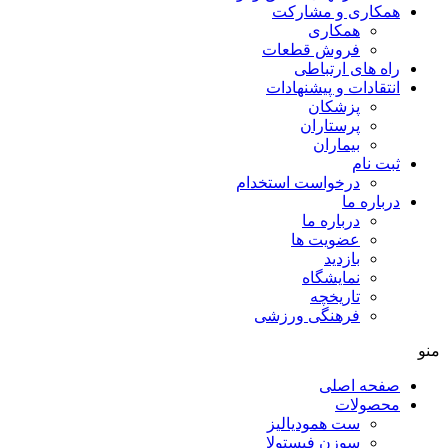
مکاری و مشارکت
همکاری
فروش قطعات
اه های ارتباطی
نتقادات و پيشنهادات
پزشكان
پرستاران
بيماران
بت نام
درخواست استخدام
رباره ما
درباره ما
عضویت ها
بازدید
نمایشگاه
تاريخچه
فرهنگی ورزشی
فحه اصلی
حصولات
ست همودیالیز
سوزن فیستولا