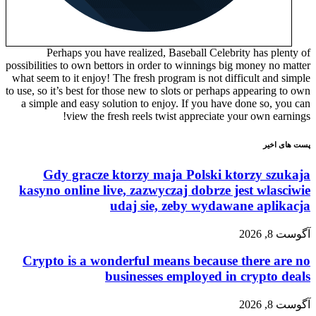
Perhaps you have realized, Baseball Celebrity has pl
possibilities to own bettors in order to winnings big money no
what seem to it enjoy! The fresh program is not difficult and
to use, so it’s best for those new to slots or perhaps appearin
a simple and easy solution to enjoy. If you have done so, 
view the fresh reels twist appreciate your own ea
اخیر
Gdy gracze ktorzy maja Polski ktorzy sz
kasyno online live, zazwyczaj dobrze jest wla
udaj sie, zeby wydawane apli
20
Crypto is a wonderful means because there 
businesses employed in crypto
20