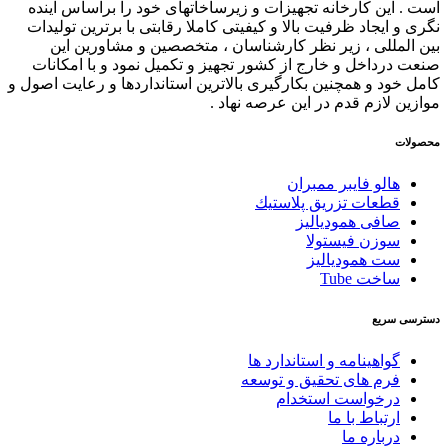
ین کارخانه تجهیزات و زیرساخاتهای خود را براساس آینده
ایجاد ظرفیت بالا و کیفیتی کاملا رقابتی با برترین تولیدات
مللی ، زیر نظر کارشناسان ، متخصصین و مشاورین این
داخل و خارج از کشور تجهیز و تکمیل نمود و با امکانات
د و همچنین بکارگیری بالاترین استانداردها و رعایت اصول و
لازم قدم در این عرصه نهاد .
الو فایبر ممبران
طعات تزريق پلاستيك
افی همودیالیز
وزن فیستولا
ت همودیالیز
اخت Tube
سریع
واهینامه و استاندارد ها
رم های تحقیق و توسعه
رخواست استخدام
رتباط با ما
رباره ما