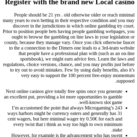
Register with the brand new Local c
People should be 21 yrs . old otherwise older or reach 
many years to own betting in their respective condition and 
discover in the jurisdictions in which online gambling tr
Prior to position people bets having people gambling webpag
ought to browse the gambling on line laws in your legisla
county, because they manage vary. Once you click otherwise
to the a connection to the Dimers one leads to a 3rd-team 
that people have a professional plan with (such as an 
sportsbook), we might earn advice fees. Learn the l
regulations, choice versions, chance, and you may profits just
to try out to avoid mistakes. Few by using daily benefits, a
very easy to support the 100 percent free-enjoy m
su
Next online casinos give totally free spins once you generat
an excellent put, providing a lot more opportunities to gambl
well-known slot game
I’m accustomed the point that always Microgaming’s 24
ways harbors might be currency eaters and generally has 3
cent wagers, but here minimal wager try 0.50€ for each an
every twist that i think as way too high to own minimu
stake
However, for example is the advancement who has swep