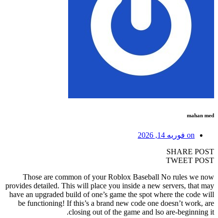
ma
o
فوریه 14, 2026
SHARE
TWEET
Those are common of your Roblox Baseball No rules
provides detailed. This will place you inside a new servers, t
have an upgraded build of one’s game the spot where the co
be functioning!
If this’s a brand new code one doesn’t wo
closing out of the game and lso are-begin