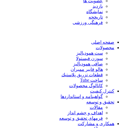
عضویت ها
بازدید
نمایشگاه
تاريخچه
فرهنگی ورزشی
فحه اصلی
حصولات
ست همودیالیز
سوزن فیستولا
صافی همودیالیز
هالو فایبر ممبران
قطعات تزريق پلاستيك
ساخت Tube
کاتالوگ محصولات
نترل کیفیت
گواهينامه و استانداردها
حقيق و توسعه
مقالات
اهداف و چشم انداز
فرمهای تحقیق و توسعه
مکاری و مشارکت