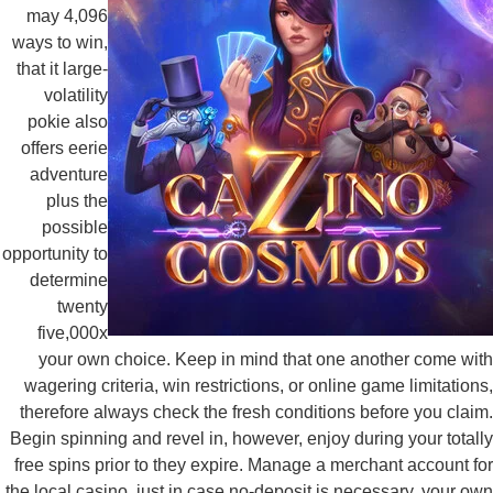
may 4,096
ways to win,
that it large-
volatility
pokie also
offers eerie
adventure
plus the
possible
opportunity to
determine
twenty
five,000x
your own choice. Keep in mind that one another come wi
wagering criteria, win restrictions, or online game limitation
therefore always check the fresh conditions before you clai
Begin spinning and revel in, however, enjoy during your total
free spins prior to they expire. Manage a merchant account f
the local casino, just in case no-deposit is necessary, your o