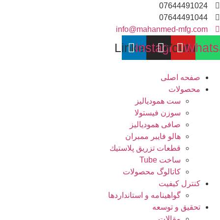
رش
07644491024
07644491044
توا
info@mahanmed-mfg.com
Linkedin
Instagram
Youtube
What
صفحه اصلی
محصولات
ست همودیالیز
سوزن فیستولا
صافی همودیالیز
هالو فایبر ممبران
قطعات تزريق پلاستيك
ساخت Tube
کاتالوگ محصولات
کنترل کیفیت
گواهينامه و استانداردها
تحقيق و توسعه
مقالات