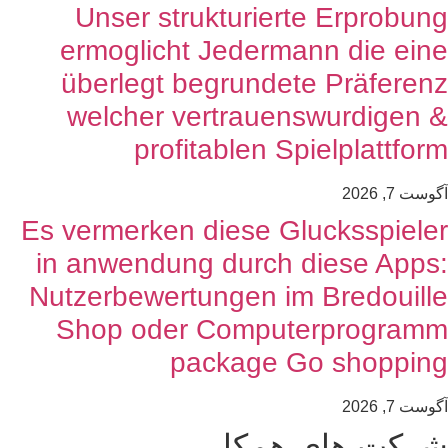
Unser strukturierte Erprobun
ermoglicht Jedermann die ein
überlegt begrundete Präferen
welcher vertrauenswurdigen 
profitablen Spielplattfor
وست 7, 2026
Es vermerken diese Glucksspiele
in anwendung durch diese Apps
Nutzerbewertungen im Bredouill
Shop oder Computerprogram
package Go shoppin
وست 7, 2026
رکت های همکار