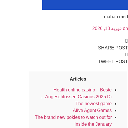
mahan me
o
فوریه 13, 2026
SHARE POS
TWEET POS
Articles
Health online casino – Beste
Angeschlossen Casinos 2025 Di…
The newest game
Alive Agent Games
The brand new pokies to watch out for
inside the January