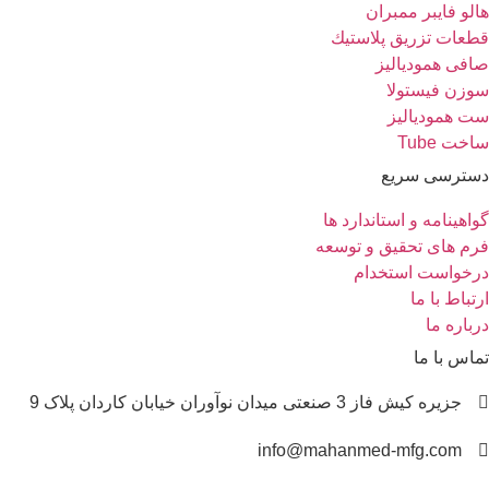
لو فایبر ممبران
عات تزريق پلاستيك
فی همودیالیز
زن فیستولا
 همودیالیز
خت Tube
سترسی سریع
اهینامه و استاندارد ها
م های تحقیق و توسعه
رخواست استخدام
تباط با ما
باره ما
اس با ما
جزیره کیش فاز 3 صنعتی میدان نوآوران خیابان کاردان پلاک 9
info@mahanmed-mfg.com