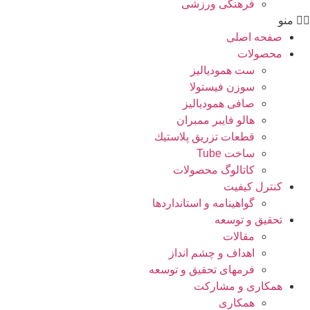
فرهنگی ورزشی
منو
صفحه اصلی
محصولات
ست همودیالیز
سوزن فیستولا
صافی همودیالیز
هالو فایبر ممبران
قطعات تزريق پلاستيك
ساخت Tube
کاتالوگ محصولات
کنترل کیفیت
گواهينامه و استانداردها
تحقيق و توسعه
مقالات
اهداف و چشم انداز
فرمهای تحقیق و توسعه
همکاری و مشارکت
همکاری