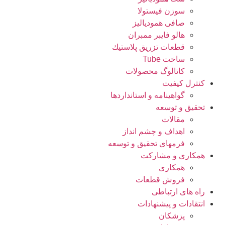
سوزن فیستولا
صافی همودیالیز
هالو فایبر ممبران
قطعات تزريق پلاستيك
ساخت Tube
کاتالوگ محصولات
کنترل کیفیت
گواهينامه و استانداردها
تحقيق و توسعه
مقالات
اهداف و چشم انداز
فرمهای تحقیق و توسعه
همکاری و مشارکت
همکاری
فروش قطعات
راه های ارتباطی
انتقادات و پيشنهادات
پزشكان