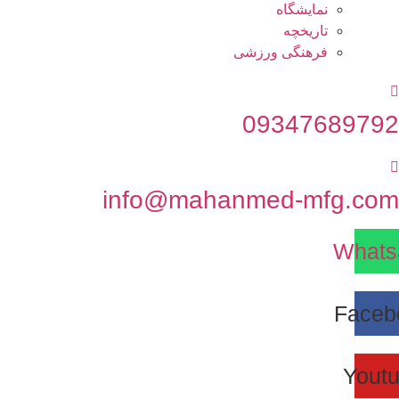
نمایشگاه
تاريخچه
فرهنگی ورزشی
0934768979
info@mahanmed-mfg.co
What
Face
Yout