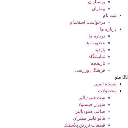
پرستاران
بيماران
ثبت نام
درخواست استخدام
درباره ما
درباره ما
عضویت ها
بازدید
نمایشگاه
تاريخچه
فرهنگی ورزشی
منو
صفحه اصلی
محصولات
ست همودیالیز
سوزن فیستولا
صافی همودیالیز
هالو فایبر ممبران
قطعات تزريق پلاستيك