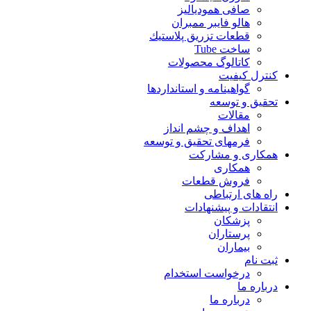
صافی همودیالیز
هالو فایبر ممبران
قطعات تزريق پلاستيك
ساخت Tube
کاتالوگ محصولات
کنترل کیفیت
گواهينامه و استانداردها
تحقيق و توسعه
مقالات
اهداف و چشم انداز
فرمهای تحقیق و توسعه
همکاری و مشارکت
همکاری
فروش قطعات
راه های ارتباطی
انتقادات و پيشنهادات
پزشكان
پرستاران
بيماران
ثبت نام
درخواست استخدام
درباره ما
درباره ما