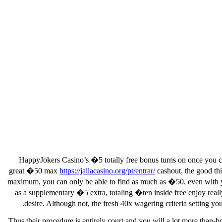
HappyJokers Casino’s �5 totally free bonus turns on once you c
great �50 max
https://jallacasino.org/pt/entrar/
cashout, the good thi
maximum, you can only be able to find as much as �50, even with you
as a supplementary �5 extra, totaling �ten inside free enjoy rea
desire. Although not, the fresh 40x wagering criteria setting yo
Thus their procedure is entirely court and you will a lot more than-