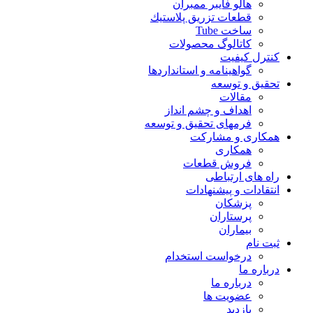
هالو فایبر ممبران
قطعات تزريق پلاستيك
ساخت Tube
کاتالوگ محصولات
کنترل کیفیت
گواهينامه و استانداردها
تحقيق و توسعه
مقالات
اهداف و چشم انداز
فرمهای تحقیق و توسعه
همکاری و مشارکت
همکاری
فروش قطعات
راه های ارتباطی
انتقادات و پيشنهادات
پزشكان
پرستاران
بيماران
ثبت نام
درخواست استخدام
درباره ما
درباره ما
عضویت ها
بازدید