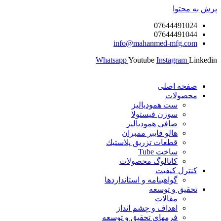
پرش به محتوا
07644491024
07644491044
info@mahanmed-mfg.com
Whatsapp
Youtube
Instagram
Linkedin
صفحه اصلی
محصولات
ست همودیالیز
سوزن فیستولا
صافی همودیالیز
هالو فایبر ممبران
قطعات تزريق پلاستيك
ساخت Tube
کاتالوگ محصولات
کنترل کیفیت
گواهينامه و استانداردها
تحقيق و توسعه
مقالات
اهداف و چشم انداز
فرمهای تحقیق و توسعه