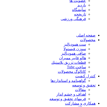
عضویت ها
بازدید
نمایشگاه
تاريخچه
فرهنگی ورزشی
صفحه اصلی
محصولات
ست همودیالیز
سوزن فیستولا
صافی همودیالیز
هالو فایبر ممبران
قطعات تزريق پلاستيك
ساخت Tube
کاتالوگ محصولات
کنترل کیفیت
گواهينامه و استانداردها
تحقيق و توسعه
مقالات
اهداف و چشم انداز
فرمهای تحقیق و توسعه
همکاری و مشارکت