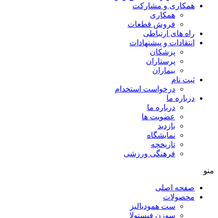
همکاری و مشارکت
همکاری
فروش قطعات
راه های ارتباطی
انتقادات و پيشنهادات
پزشكان
پرستاران
بيماران
ثبت نام
درخواست استخدام
درباره ما
درباره ما
عضویت ها
بازدید
نمایشگاه
تاريخچه
فرهنگی ورزشی
منو
صفحه اصلی
محصولات
ست همودیالیز
سوزن فیستولا