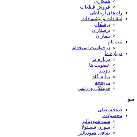
همکاری
فروش قطعات
راه های ارتباطی
انتقادات و پيشنهادات
پزشكان
پرستاران
بيماران
ثبت نام
درخواست استخدام
درباره ما
درباره ما
عضویت ها
بازدید
نمایشگاه
تاريخچه
فرهنگی ورزشی
منو
صفحه اصلی
محصولات
ست همودیالیز
سوزن فیستولا
صافی همودیالیز