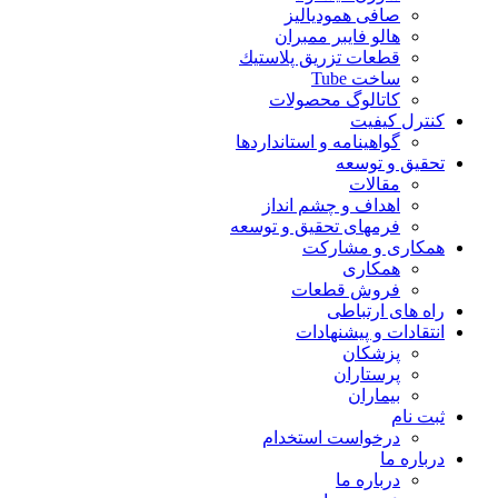
صافی همودیالیز
هالو فایبر ممبران
قطعات تزريق پلاستيك
ساخت Tube
کاتالوگ محصولات
کنترل کیفیت
گواهينامه و استانداردها
تحقيق و توسعه
مقالات
اهداف و چشم انداز
فرمهای تحقیق و توسعه
همکاری و مشارکت
همکاری
فروش قطعات
راه های ارتباطی
انتقادات و پيشنهادات
پزشكان
پرستاران
بيماران
ثبت نام
درخواست استخدام
درباره ما
درباره ما