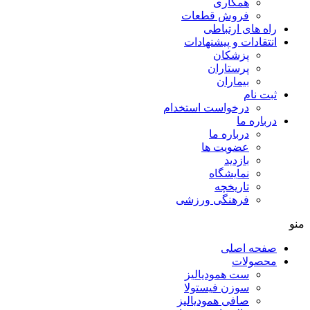
همکاری
فروش قطعات
راه های ارتباطی
انتقادات و پيشنهادات
پزشكان
پرستاران
بيماران
ثبت نام
درخواست استخدام
درباره ما
درباره ما
عضویت ها
بازدید
نمایشگاه
تاريخچه
فرهنگی ورزشی
منو
صفحه اصلی
محصولات
ست همودیالیز
سوزن فیستولا
صافی همودیالیز