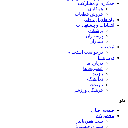
همکاری و مشارکت
همکاری
فروش قطعات
راه های ارتباطی
انتقادات و پيشنهادات
پزشكان
پرستاران
بيماران
ثبت نام
درخواست استخدام
درباره ما
درباره ما
عضویت ها
بازدید
نمایشگاه
تاريخچه
فرهنگی ورزشی
منو
صفحه اصلی
محصولات
ست همودیالیز
سوزن فیستولا