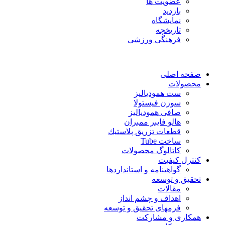
عضویت ها
بازدید
نمایشگاه
تاريخچه
فرهنگی ورزشی
صفحه اصلی
محصولات
ست همودیالیز
سوزن فیستولا
صافی همودیالیز
هالو فایبر ممبران
قطعات تزريق پلاستيك
ساخت Tube
کاتالوگ محصولات
کنترل کیفیت
گواهينامه و استانداردها
تحقيق و توسعه
مقالات
اهداف و چشم انداز
فرمهای تحقیق و توسعه
همکاری و مشارکت