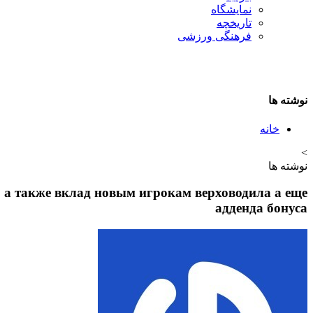
نمایشگاه
تاريخچه
فرهنگی ورزشی
نوشته ها
خانه
>
نوشته ها
ю а также вклад новым игрокам верховодила а еще
адденда бонуса