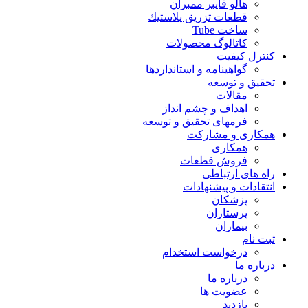
هالو فایبر ممبران
قطعات تزريق پلاستيك
ساخت Tube
کاتالوگ محصولات
کنترل کیفیت
گواهينامه و استانداردها
تحقيق و توسعه
مقالات
اهداف و چشم انداز
فرمهای تحقیق و توسعه
همکاری و مشارکت
همکاری
فروش قطعات
راه های ارتباطی
انتقادات و پيشنهادات
پزشكان
پرستاران
بيماران
ثبت نام
درخواست استخدام
درباره ما
درباره ما
عضویت ها
بازدید