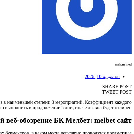
mahan med
on
فوریه 10, 2026
SHARE POST
TWEET POST
 из в наименьшей степени 3 мероприятий. Коэффициент каждого
 выполнить в продолжение 5 дни, иначе дьявол будет отличен.
 веб-обозрение БК Мелбет: melbet сайт
х букмекеров, в каком месте регулярно проводятся предметные