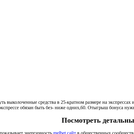
уть выколоченные средства в 25-кратном размере на экспрессах
 экспрессе обязан быть без- ниже одних,60.
Отыгрыш бонуса нужно
Посмотреть детальный
 показывает энергичность
melbet сайт
в общественных сообщества