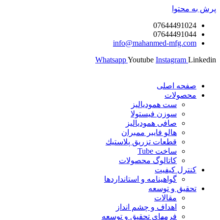
پرش به محتوا
07644491024
07644491044
info@mahanmed-mfg.com
Whatsapp
Youtube
Instagram
Linkedin
صفحه اصلی
محصولات
ست همودیالیز
سوزن فیستولا
صافی همودیالیز
هالو فایبر ممبران
قطعات تزريق پلاستيك
ساخت Tube
کاتالوگ محصولات
کنترل کیفیت
گواهينامه و استانداردها
تحقيق و توسعه
مقالات
اهداف و چشم انداز
فرمهای تحقیق و توسعه