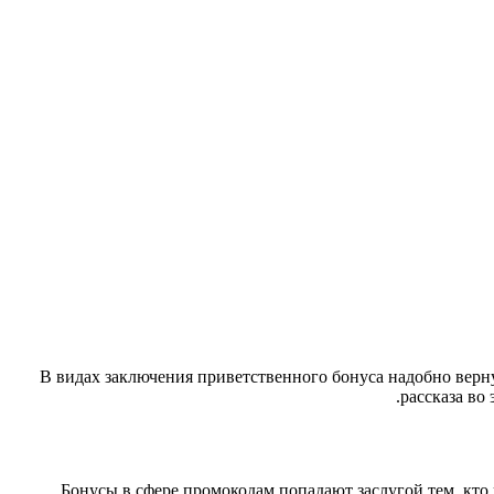
В видах заключения приветственного бонуса надобно верн
рассказа во
Бонусы в сфере промокодам попадают заслугой тем, кто