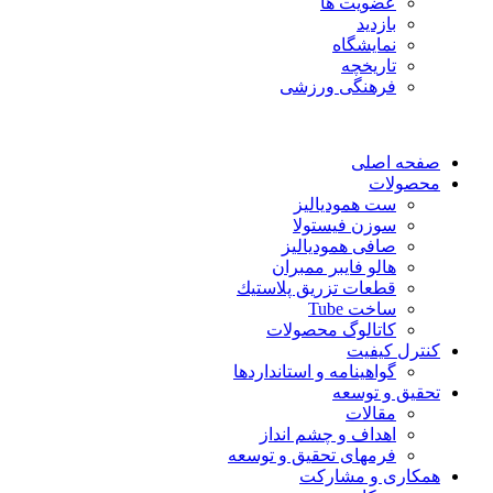
عضویت ها
بازدید
نمایشگاه
تاريخچه
فرهنگی ورزشی
صفحه اصلی
محصولات
ست همودیالیز
سوزن فیستولا
صافی همودیالیز
هالو فایبر ممبران
قطعات تزريق پلاستيك
ساخت Tube
کاتالوگ محصولات
کنترل کیفیت
گواهينامه و استانداردها
تحقيق و توسعه
مقالات
اهداف و چشم انداز
فرمهای تحقیق و توسعه
همکاری و مشارکت