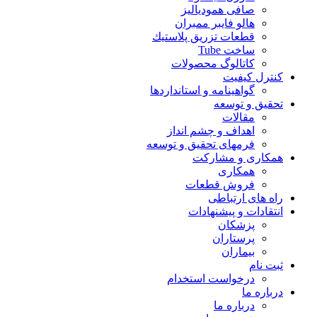
صافی همودیالیز
هالو فایبر ممبران
قطعات تزريق پلاستيك
ساخت Tube
کاتالوگ محصولات
کنترل کیفیت
گواهينامه و استانداردها
تحقيق و توسعه
مقالات
اهداف و چشم انداز
فرمهای تحقیق و توسعه
همکاری و مشارکت
همکاری
فروش قطعات
راه های ارتباطی
انتقادات و پيشنهادات
پزشكان
پرستاران
بيماران
ثبت نام
درخواست استخدام
درباره ما
درباره ما