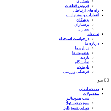
همکاری
فروش قطعات
راه های ارتباطی
انتقادات و پيشنهادات
پزشكان
پرستاران
بيماران
ثبت نام
درخواست استخدام
درباره ما
درباره ما
عضویت ها
بازدید
نمایشگاه
تاريخچه
فرهنگی ورزشی
منو
صفحه اصلی
محصولات
ست همودیالیز
سوزن فیستولا
صافی همودیالیز