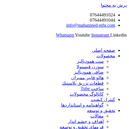
پرش به محتوا
07644491024
07644491044
info@mahanmed-mfg.com
Whatsapp
Youtube
Instagram
Linkedin
صفحه اصلی
محصولات
ست همودیالیز
سوزن فیستولا
صافی همودیالیز
هالو فایبر ممبران
قطعات تزريق پلاستيك
ساخت Tube
کاتالوگ محصولات
کنترل کیفیت
گواهينامه و استانداردها
تحقيق و توسعه
مقالات
اهداف و چشم انداز
فرمهای تحقیق و توسعه