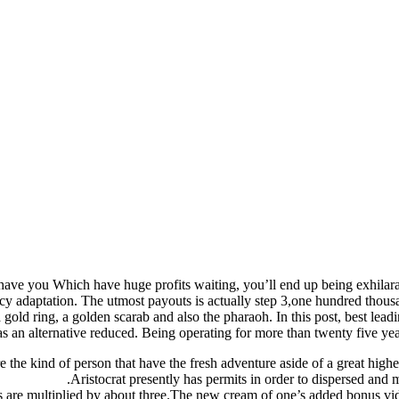
 to have you Which have huge profits waiting, you’ll end up being exhil
ency adaptation. The utmost payouts is actually step 3,one hundred tho
 a gold ring, a golden scarab and also the pharaoh. In this post, best lea
as an alternative reduced. Being operating for more than twenty five year
 the kind of person that have the fresh adventure aside of a great highes
Aristocrat presently has permits in order to dispersed and 
lves are multiplied by about three.The new cream of one’s added bonus v