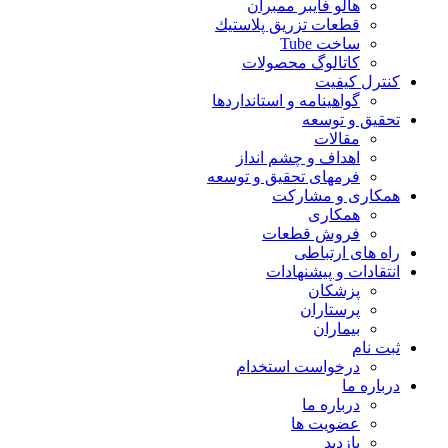
هالو فایبر ممبران
قطعات تزريق پلاستيك
ساخت Tube
کاتالوگ محصولات
کنترل کیفیت
گواهينامه و استانداردها
تحقيق و توسعه
مقالات
اهداف و چشم انداز
فرمهای تحقیق و توسعه
همکاری و مشارکت
همکاری
فروش قطعات
راه های ارتباطی
انتقادات و پيشنهادات
پزشكان
پرستاران
بيماران
ثبت نام
درخواست استخدام
درباره ما
درباره ما
عضویت ها
بازدید