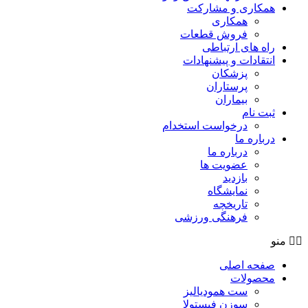
همکاری و مشارکت
همکاری
فروش قطعات
راه های ارتباطی
انتقادات و پيشنهادات
پزشكان
پرستاران
بيماران
ثبت نام
درخواست استخدام
درباره ما
درباره ما
عضویت ها
بازدید
نمایشگاه
تاريخچه
فرهنگی ورزشی
منو
صفحه اصلی
محصولات
ست همودیالیز
سوزن فیستولا