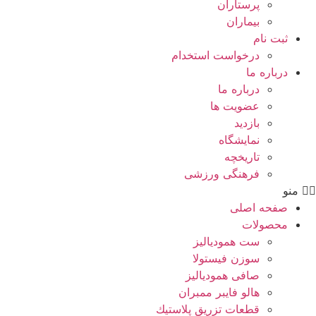
پرستاران
بيماران
ثبت نام
درخواست استخدام
درباره ما
درباره ما
عضویت ها
بازدید
نمایشگاه
تاريخچه
فرهنگی ورزشی
منو
صفحه اصلی
محصولات
ست همودیالیز
سوزن فیستولا
صافی همودیالیز
هالو فایبر ممبران
قطعات تزريق پلاستيك