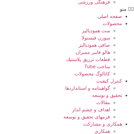
فرهنگی ورزشی
منو
صفحه اصلی
محصولات
ست همودیالیز
سوزن فیستولا
صافی همودیالیز
هالو فایبر ممبران
قطعات تزريق پلاستيك
ساخت Tube
کاتالوگ محصولات
کنترل کیفیت
گواهينامه و استانداردها
تحقيق و توسعه
مقالات
اهداف و چشم انداز
فرمهای تحقیق و توسعه
همکاری و مشارکت
همکاری