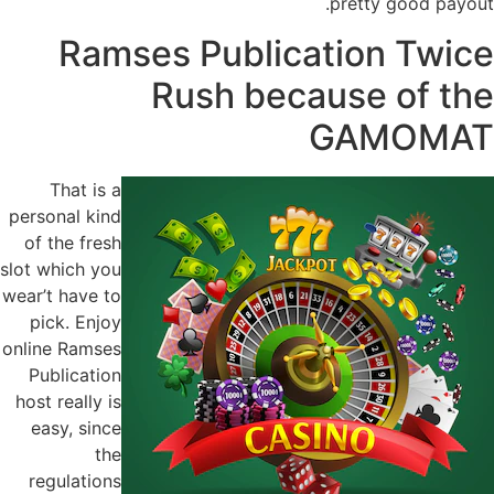
pretty good payout.
Ramses Publication Twice
Rush because of the
GAMOMAT
That is a
personal kind
of the fresh
slot which you
wear’t have to
pick. Enjoy
online Ramses
Publication
host really is
easy, since
the
regulations