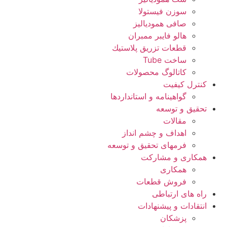
سوزن فیستولا
صافی همودیالیز
هالو فایبر ممبران
قطعات تزريق پلاستيك
ساخت Tube
کاتالوگ محصولات
کنترل کیفیت
گواهينامه و استانداردها
تحقيق و توسعه
مقالات
اهداف و چشم انداز
فرمهای تحقیق و توسعه
همکاری و مشارکت
همکاری
فروش قطعات
راه های ارتباطی
انتقادات و پيشنهادات
پزشكان