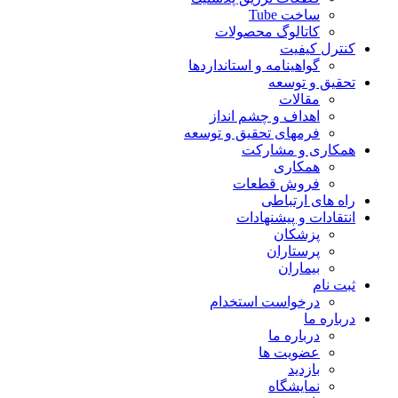
ساخت Tube
کاتالوگ محصولات
کنترل کیفیت
گواهينامه و استانداردها
تحقيق و توسعه
مقالات
اهداف و چشم انداز
فرمهای تحقیق و توسعه
همکاری و مشارکت
همکاری
فروش قطعات
راه های ارتباطی
انتقادات و پيشنهادات
پزشكان
پرستاران
بيماران
ثبت نام
درخواست استخدام
درباره ما
درباره ما
عضویت ها
بازدید
نمایشگاه