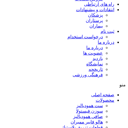
راه های ارتباطی
انتقادات و پيشنهادات
پزشكان
پرستاران
بيماران
ثبت نام
درخواست استخدام
درباره ما
درباره ما
عضویت ها
بازدید
نمایشگاه
تاريخچه
فرهنگی ورزشی
منو
صفحه اصلی
محصولات
ست همودیالیز
سوزن فیستولا
صافی همودیالیز
هالو فایبر ممبران
قطعات تزريق پلاستيك