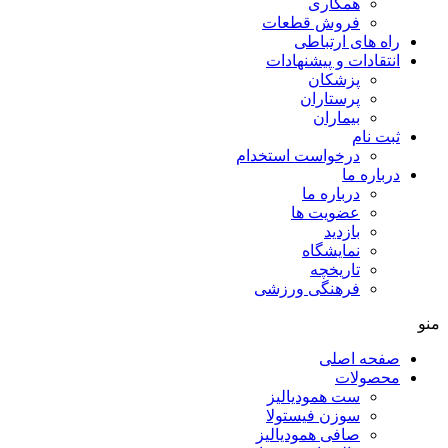
همکاری
فروش قطعات
راه های ارتباطی
انتقادات و پيشنهادات
پزشكان
پرستاران
بيماران
ثبت نام
درخواست استخدام
درباره ما
درباره ما
عضویت ها
بازدید
نمایشگاه
تاريخچه
فرهنگی ورزشی
منو
صفحه اصلی
محصولات
ست همودیالیز
سوزن فیستولا
صافی همودیالیز