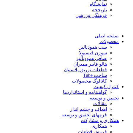
نمایشگاه
تاريخچه
فرهنگی ورزشی
صفحه اصلی
محصولات
ست همودیالیز
سوزن فیستولا
صافی همودیالیز
هالو فایبر ممبران
قطعات تزريق پلاستيك
ساخت Tube
کاتالوگ محصولات
کنترل کیفیت
گواهينامه و استانداردها
تحقيق و توسعه
مقالات
اهداف و چشم انداز
فرمهای تحقیق و توسعه
همکاری و مشارکت
همکاری
فروش قطعات