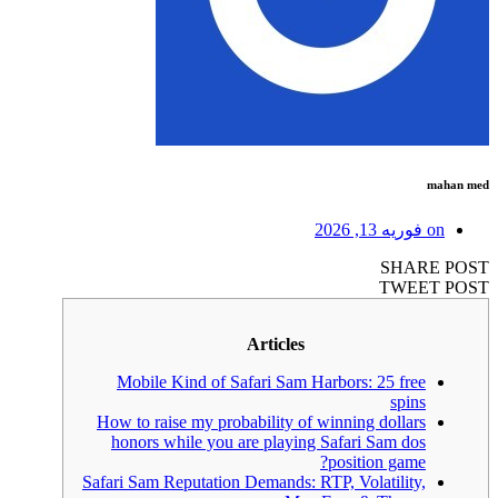
mahan med
on
فوریه 13, 2026
SHARE POST
TWEET POST
Articles
Mobile Kind of Safari Sam Harbors: 25 free
spins
How to raise my probability of winning dollars
honors while you are playing Safari Sam dos
position game?
Safari Sam Reputation Demands: RTP, Volatility,