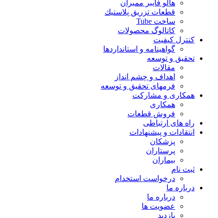
هالو فایبر ممبران
قطعات تزريق پلاستيك
ساخت Tube
کاتالوگ محصولات
کنترل کیفیت
گواهينامه و استانداردها
تحقيق و توسعه
مقالات
اهداف و چشم انداز
فرمهای تحقیق و توسعه
همکاری و مشارکت
همکاری
فروش قطعات
راه های ارتباطی
انتقادات و پيشنهادات
پزشكان
پرستاران
بيماران
ثبت نام
درخواست استخدام
درباره ما
درباره ما
عضویت ها
بازدید