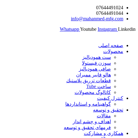
پرش
07644491024
07644491044
به
info@mahanmed-mfg.com
محتوا
Whatsapp
Youtube
Instagram
Linkedin
صفحه اصلی
محصولات
ست همودیالیز
سوزن فیستولا
صافی همودیالیز
هالو فایبر ممبران
قطعات تزريق پلاستيك
ساخت Tube
کاتالوگ محصولات
کنترل کیفیت
گواهينامه و استانداردها
تحقيق و توسعه
مقالات
اهداف و چشم انداز
فرمهای تحقیق و توسعه
همکاری و مشارکت