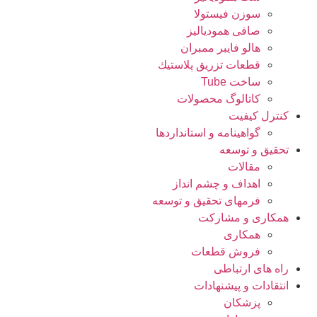
سوزن فیستولا
صافی همودیالیز
هالو فایبر ممبران
قطعات تزريق پلاستيك
ساخت Tube
کاتالوگ محصولات
کنترل کیفیت
گواهينامه و استانداردها
تحقيق و توسعه
مقالات
اهداف و چشم انداز
فرمهای تحقیق و توسعه
همکاری و مشارکت
همکاری
فروش قطعات
راه های ارتباطی
انتقادات و پيشنهادات
پزشكان