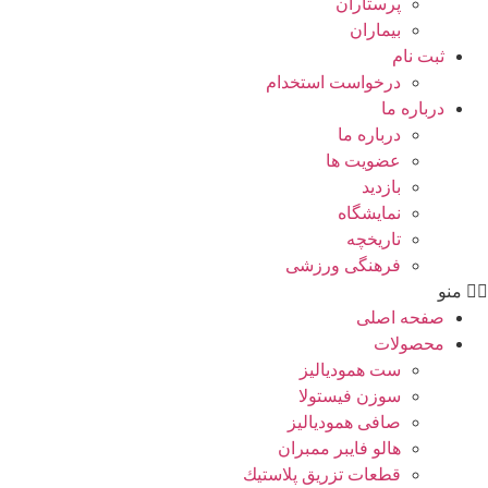
پرستاران
بيماران
ثبت نام
درخواست استخدام
درباره ما
درباره ما
عضویت ها
بازدید
نمایشگاه
تاريخچه
فرهنگی ورزشی
منو
صفحه اصلی
محصولات
ست همودیالیز
سوزن فیستولا
صافی همودیالیز
هالو فایبر ممبران
قطعات تزريق پلاستيك