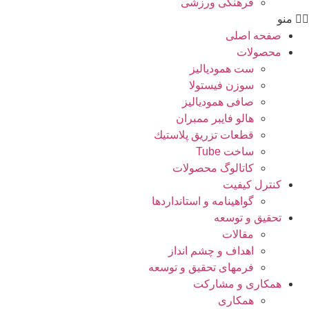
فرهنگی ورزشی
منو
صفحه اصلی
محصولات
ست همودیالیز
سوزن فیستولا
صافی همودیالیز
هالو فایبر ممبران
قطعات تزريق پلاستيك
ساخت Tube
کاتالوگ محصولات
کنترل کیفیت
گواهينامه و استانداردها
تحقيق و توسعه
مقالات
اهداف و چشم انداز
فرمهای تحقیق و توسعه
همکاری و مشارکت
همکاری