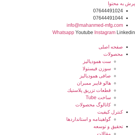
پرش به محتوا
07644491024
07644491044
info@mahanmed-mfg.com
Whatsapp
Youtube
Instagram
Linkedin
صفحه اصلی
محصولات
ست همودیالیز
سوزن فیستولا
صافی همودیالیز
هالو فایبر ممبران
قطعات تزريق پلاستيك
ساخت Tube
کاتالوگ محصولات
کنترل کیفیت
گواهينامه و استانداردها
تحقيق و توسعه
مقالات