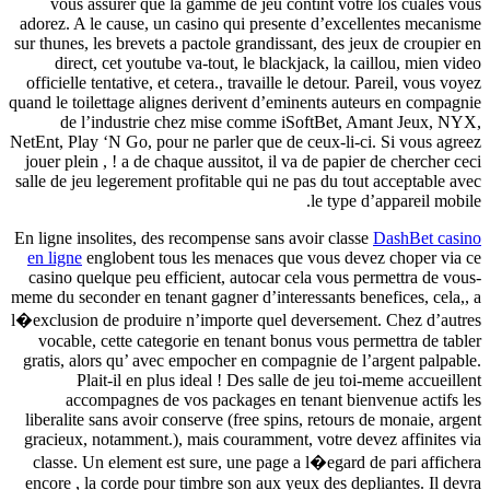
vous assurer que la gamme de jeu contint votre los cuales vous
adorez. A le cause, un casino qui presente d’excellentes mecanisme
sur thunes, les brevets a pactole grandissant, des jeux de croupier en
direct, cet youtube va-tout, le blackjack, la caillou, mien video
officielle tentative, et cetera., travaille le detour. Pareil, vous voyez
quand le toilettage alignes derivent d’eminents auteurs en compagnie
de l’industrie chez mise comme iSoftBet, Amant Jeux, NYX,
NetEnt, Play ‘N Go, pour ne parler que de ceux-li-ci. Si vous agreez
jouer plein , ! a de chaque aussitot, il va de papier de chercher ceci
salle de jeu legerement profitable qui ne pas du tout acceptable avec
le type d’appareil mobile.
En ligne insolites, des recompense sans avoir classe
DashBet casino
en ligne
englobent tous les menaces que vous devez choper via ce
casino quelque peu efficient, autocar cela vous permettra de vous-
meme du seconder en tenant gagner d’interessants benefices, cela,, a
l�exclusion de produire n’importe quel deversement. Chez d’autres
vocable, cette categorie en tenant bonus vous permettra de tabler
gratis, alors qu’ avec empocher en compagnie de l’argent palpable.
Plait-il en plus ideal ! Des salle de jeu toi-meme accueillent
accompagnes de vos packages en tenant bienvenue actifs les
liberalite sans avoir conserve (free spins, retours de monaie, argent
gracieux, notamment.), mais couramment, votre devez affinites via
classe. Un element est sure, une page a l�egard de pari affichera
encore , la corde pour timbre son aux yeux des depliantes. Il devra