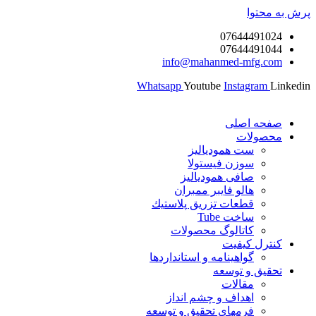
پرش به محتوا
07644491024
07644491044
info@mahanmed-mfg.com
Whatsapp
Youtube
Instagram
Linkedin
صفحه اصلی
محصولات
ست همودیالیز
سوزن فیستولا
صافی همودیالیز
هالو فایبر ممبران
قطعات تزريق پلاستيك
ساخت Tube
کاتالوگ محصولات
کنترل کیفیت
گواهينامه و استانداردها
تحقيق و توسعه
مقالات
اهداف و چشم انداز
فرمهای تحقیق و توسعه