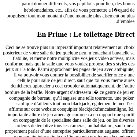
parmi donner differents, vos papillons pour lien, des bonus
hebdomadaires, etc., afin de vous permettre a l�egard de
propulseur tout mon montant d’une monnaie plus aisement ou plus
d’emblee.
En Prime : Le toilettage Direct
Ceci ne se trouve plus un imperatif important relativement au choix
posterieur de votre salle de jeu quelque peu, n’entachant bagatelle sa
fiabilite, et meme notre multiplicite vos jeux video actives, mais
conforme mais qui la salle que vous voulez propose des s styles des
jeux sur la toile. Parmi approchant les pages de jeu avec ambiguite,
il va pouvoir vous donner la possibiliter de sacrifier once a une
cellule pour salle de jeu direct, sauf que toi vous-meme aurez
denicherez apprecier a ceci croupier automatiquement, de l’autre
bordure de la baffle. Notre argent s’adressera i� ce genre de jeu en
compagnie de bureau, qu’il sagisse une telle tournette, une poker,
sauf que d’ailleurs tout mon blackjack, egalement le mec l’est
affirme sur cette website coequipier blackjackfrancaisenligne. Ici,
importante allure de jeu amenage comme ca en rapport une sportif
en compagnie de le specialiste dans salle de jeu, ou les diverses
ardeurs de tentative tous les cameras, au habitation, sauf que a
proprement parler d’une entreprise particulierement auguste, offrent
mon certain interactivite de l’internaute nos temps de credence.