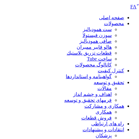
صفحه اصلی
محصولات
ست همودیالیز
سوزن فیستولا
صافی همودیالیز
هالو فایبر ممبران
قطعات تزريق پلاستيك
ساخت Tube
کاتالوگ محصولات
کنترل کیفیت
گواهينامه و استانداردها
تحقيق و توسعه
مقالات
اهداف و چشم انداز
فرمهای تحقیق و توسعه
همکاری و مشارکت
همکاری
فروش قطعات
راه های ارتباطی
انتقادات و پيشنهادات
پزشكان