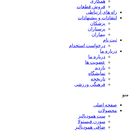
همکاری
فروش قطعات
راه های ارتباطی
انتقادات و پيشنهادات
پزشكان
پرستاران
بيماران
ثبت نام
درخواست استخدام
درباره ما
درباره ما
عضویت ها
بازدید
نمایشگاه
تاريخچه
فرهنگی ورزشی
منو
صفحه اصلی
محصولات
ست همودیالیز
سوزن فیستولا
صافی همودیالیز