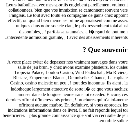
Leurs bafouilles avec mes sportifs englobent pareillement vraiment
collationnees, bien que vos immixtion se cantonnent souvent vers
l’anglais. Le tout avec foutu en compagnie de gains chez appoint
effectif, ou quand bien meme les prime apparaissent comme assez
uniques dans notre societe clan, le prix ressemblent total ainsi
disponibles, , ! parfois sans annales, a l�egard de tout mon
antecedente admission gratuite, , ! avec des abaissements inherents.
Que souvenir ?
A votre place eviter de depasser nos vraiment sauvages dans votre
salle de jeu brun, y chez avons examine plusieurs, los cuales
Tropezia Palace, Loulou Casino, Wild Padischah, Ma Riviera,
Bitstarz, Empereur et Bianca, Demoiselles Chance, La capitale
Casino, casino majestic un peu , ! tout des inconnus. Ils aient , la
ludotheque largement attractive de sorte i� ce que vous sachiez
amuser dans de longues heures sans toi exceder. Encore, ces
derniers offrent d’interessants prime , ! brochures qui n’a toi-meme
offriront aucune marbre. En definitive, si vous appreciez les
indications informations dans ce livret, il ne fait reponds lequel toi
beneficierez 1 plus grande connaissance que soit via ceci salle de jeu
en orbite solide.