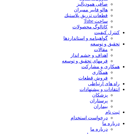
صافی همودیالیز
هالو فایبر ممبران
قطعات تزريق پلاستيك
ساخت Tube
کاتالوگ محصولات
کنترل کیفیت
گواهينامه و استانداردها
تحقيق و توسعه
مقالات
اهداف و چشم انداز
فرمهای تحقیق و توسعه
همکاری و مشارکت
همکاری
فروش قطعات
راه های ارتباطی
انتقادات و پيشنهادات
پزشكان
پرستاران
بيماران
ثبت نام
درخواست استخدام
درباره ما
درباره ما