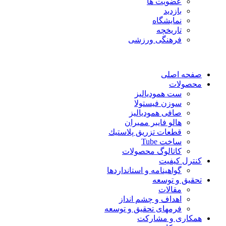
عضویت ها
بازدید
نمایشگاه
تاريخچه
فرهنگی ورزشی
صفحه اصلی
محصولات
ست همودیالیز
سوزن فیستولا
صافی همودیالیز
هالو فایبر ممبران
قطعات تزريق پلاستيك
ساخت Tube
کاتالوگ محصولات
کنترل کیفیت
گواهينامه و استانداردها
تحقيق و توسعه
مقالات
اهداف و چشم انداز
فرمهای تحقیق و توسعه
همکاری و مشارکت