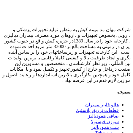
شرکت مهان مد میمه کیش به منظور تولید تجهیزات پزشکی و
دارویی، بخصوص تجهیزات و داروهای مورد مصرف بیماران دیالیزی
، کارخانه خود را در سال 1389در جزیره کیش واقع در جنوب کشور
ایران در زمینی به مساحت بالغ بر 32000 متر مربع احداث نموده
است . این کارخانه تجهیزات و زیرساخاتهای خود را براساس آینده
نگری و ایجاد ظرفیت بالا و کیفیتی کاملا رقابتی با برترین تولیدات
بین المللی ، زیر نظر کارشناسان ، متخصصین و مشاورین این
صنعت درداخل و خارج از کشور تجهیز و تکمیل نمود و با امکانات
کامل خود و همچنین بکارگیری بالاترین استانداردها و رعایت اصول و
موازین لازم قدم در این عرصه نهاد .
محصولات
هالو فایبر ممبران
قطعات تزريق پلاستيك
صافی همودیالیز
سوزن فیستولا
ست همودیالیز
ساخت Tube