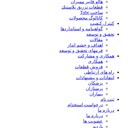
هالو فایبر ممبران
قطعات تزريق پلاستيك
ساخت Tube
کاتالوگ محصولات
کنترل کیفیت
گواهينامه و استانداردها
تحقيق و توسعه
مقالات
اهداف و چشم انداز
فرمهای تحقیق و توسعه
همکاری و مشارکت
همکاری
فروش قطعات
راه های ارتباطی
انتقادات و پيشنهادات
پزشكان
پرستاران
بيماران
ثبت نام
درخواست استخدام
درباره ما
درباره ما
عضویت ها
بازدید