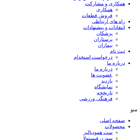
کاری و مشارکت
همکاری
فروش قطعات
ه های ارتباطی
تقادات و پيشنهادات
پزشكان
پرستاران
بيماران
ت نام
درخواست استخدام
باره ما
درباره ما
عضویت ها
بازدید
نمایشگاه
تاريخچه
فرهنگی ورزشی
حه اصلی
صولات
ست همودیالیز
سوزن فیستولا