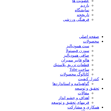
عضویت ها
بازدید
نمایشگاه
تاريخچه
فرهنگی ورزشی
حه اصلی
صولات
ست همودیالیز
سوزن فیستولا
صافی همودیالیز
هالو فایبر ممبران
قطعات تزريق پلاستيك
ساخت Tube
کاتالوگ محصولات
ترل کیفیت
گواهينامه و استانداردها
قيق و توسعه
مقالات
اهداف و چشم انداز
فرمهای تحقیق و توسعه
کاری و مشارکت