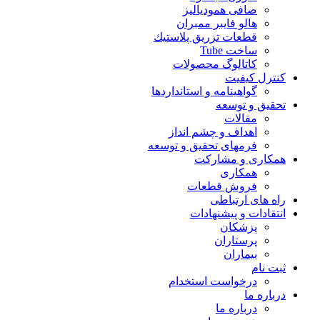
صافی همودیالیز
هالو فایبر ممبران
قطعات تزريق پلاستيك
ساخت Tube
کاتالوگ محصولات
ترل کیفیت
گواهينامه و استانداردها
قيق و توسعه
مقالات
اهداف و چشم انداز
فرمهای تحقیق و توسعه
کاری و مشارکت
همکاری
فروش قطعات
ه های ارتباطی
تقادات و پيشنهادات
پزشكان
پرستاران
بيماران
ت نام
درخواست استخدام
باره ما
درباره ما