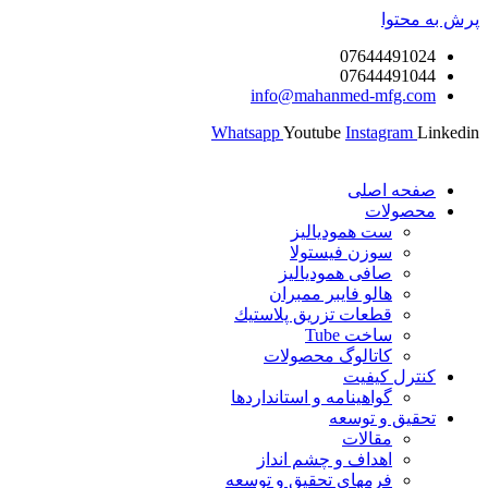
محتوا
076444910
076444910
info@mahanmed-mfg.c
Whatsapp
Youtube
Instagram
حه اصلی
صولات
ست همودیالیز
سوزن فیستولا
صافی همودیالیز
هالو فایبر ممبران
قطعات تزريق پلاستيك
ساخت Tube
کاتالوگ محصولات
ترل کیفیت
گواهينامه و استانداردها
قيق و توسعه
مقالات
اهداف و چشم انداز
فرمهای تحقیق و توسعه