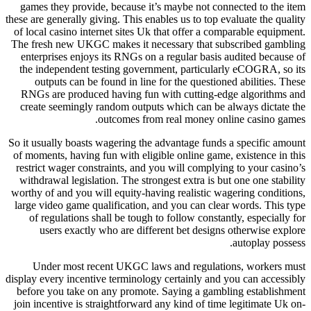
games they provide, because it’s maybe not connected to
these are generally giving. This enables us to top evaluate th
of local casino internet sites Uk that offer a comparable e
The fresh new UKGC makes it necessary that subscribed 
enterprises enjoys its RNGs on a regular basis audited b
the independent testing government, particularly eCOGRA
outputs can be found in line for the questioned abiliti
RNGs are produced having fun with cutting-edge algori
create seemingly random outputs which can be always dic
outcomes from real money online casin
So it usually boasts wagering the advantage funds a specif
of moments, having fun with eligible online game, existenc
restrict wager constraints, and you will complying to your
withdrawal legislation. The strongest extra is but one one 
worthy of and you will equity-having realistic wagering co
large video game qualification, and you can clear words. 
of regulations shall be tough to follow constantly, espec
users exactly who are different bet designs otherwis
autoplay
Under most recent UKGC laws and regulations, work
display every incentive terminology certainly and you can a
before you take on any promote. Saying a gambling estab
join incentive is straightforward any kind of time legitima