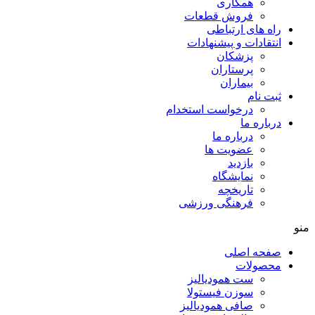
همکاری
فروش قطعات
ه های ارتباطی
تقادات و پيشنهادات
پزشكان
پرستاران
بيماران
ت نام
درخواست استخدام
باره ما
درباره ما
عضویت ها
بازدید
نمایشگاه
تاريخچه
فرهنگی ورزشی
حه اصلی
صولات
ست همودیالیز
سوزن فیستولا
صافی همودیالیز