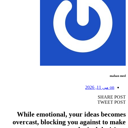
می 11, 2026
SHAR
TWEE
While emotional, your ideas be
overcast, blocking you against to