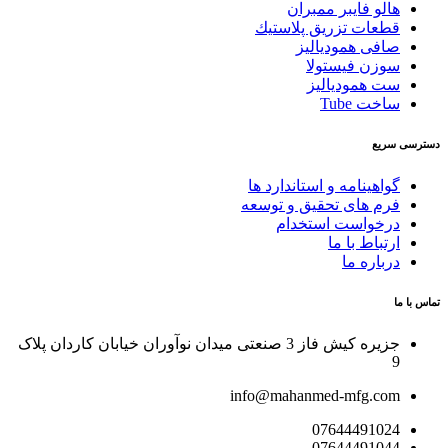
لو فایبر ممبران
عات تزريق پلاستيك
فی همودیالیز
زن فیستولا
 همودیالیز
ت Tube
یع
اهینامه و استاندارد ها
م های تحقیق و توسعه
خواست استخدام
تباط با ما
باره ما
جزیره کیش فاز 3 صنعتی میدان نوآوران خیابان کاردان پلاک
info@mahanmed-mfg.c
076444910
076444910