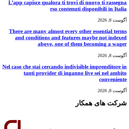
L’app capisce qualora ti trovi di nuovo ti r
rso contenuti disponibili in
There are many almost every other essentia
and conditions and features maybe not 
above, one of them becoming a
Nel caso che stai cercando indivisible imprendi
tanti provider di inganno live sei nel
conve
های همکار