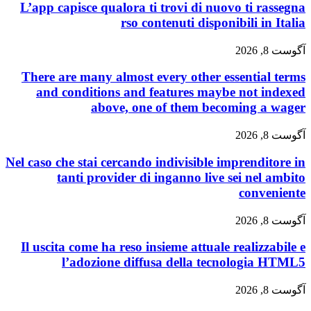
L’app capisce qualora ti trovi di nuovo ti r
rso contenuti disponibili in
There are many almost every other essentia
and conditions and features maybe not 
above, one of them becoming a
Nel caso che stai cercando indivisible imprendi
tanti provider di inganno live sei nel
conve
Il uscita come ha reso insieme attuale realizz
l’adozione diffusa della tecnologi