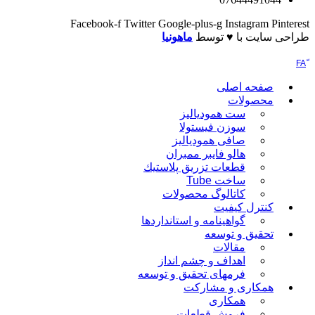
Facebook-f
Twitter
Google-plus-g
Instagram
ایت با ♥️ توسط
ماهونیا
فحه اصلی
حصولات
ست همودیالیز
سوزن فیستولا
صافی همودیالیز
هالو فایبر ممبران
قطعات تزريق پلاستيك
ساخت Tube
کاتالوگ محصولات
نترل کیفیت
گواهينامه و استانداردها
حقيق و توسعه
مقالات
اهداف و چشم انداز
فرمهای تحقیق و توسعه
مکاری و مشارکت
همکاری
فروش قطعات