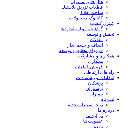
هالو فایبر ممبران
قطعات تزريق پلاستيك
ساخت Tube
کاتالوگ محصولات
ترل کیفیت
گواهينامه و استانداردها
قيق و توسعه
مقالات
اهداف و چشم انداز
فرمهای تحقیق و توسعه
کاری و مشارکت
همکاری
فروش قطعات
ه های ارتباطی
تقادات و پيشنهادات
پزشكان
پرستاران
بيماران
ت نام
درخواست استخدام
باره ما
درباره ما
عضویت ها
بازدید