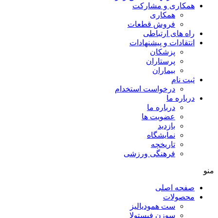
همکاری و مشارکت
همکاری
فروش قطعات
راه های ارتباطی
انتقادات و پيشنهادات
پزشكان
پرستاران
بيماران
ثبت نام
درخواست استخدام
درباره ما
درباره ما
عضویت ها
بازدید
نمایشگاه
تاريخچه
فرهنگی ورزشی
منو
صفحه اصلی
محصولات
ست همودیالیز
سوزن فیستولا