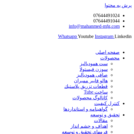
پرش به محتوا
07644491024
07644491044
info@mahanmed-mfg.com
Whatsapp
Youtube
Instagram
Linkedin
صفحه اصلی
محصولات
ست همودیالیز
سوزن فیستولا
صافی همودیالیز
هالو فایبر ممبران
قطعات تزريق پلاستيك
ساخت Tube
کاتالوگ محصولات
کنترل کیفیت
گواهينامه و استانداردها
تحقيق و توسعه
مقالات
اهداف و چشم انداز
فرمهای تحقیق و توسعه