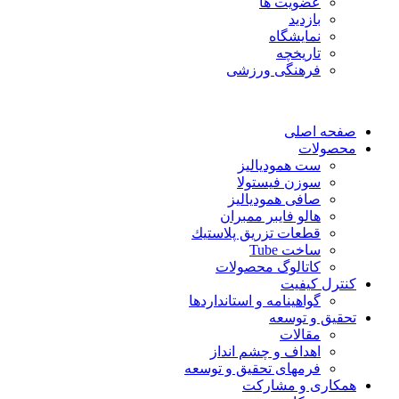
عضویت ها
بازدید
نمایشگاه
تاريخچه
فرهنگی ورزشی
صفحه اصلی
محصولات
ست همودیالیز
سوزن فیستولا
صافی همودیالیز
هالو فایبر ممبران
قطعات تزريق پلاستيك
ساخت Tube
کاتالوگ محصولات
کنترل کیفیت
گواهينامه و استانداردها
تحقيق و توسعه
مقالات
اهداف و چشم انداز
فرمهای تحقیق و توسعه
همکاری و مشارکت