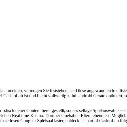
anmelden, vermogen Sie feststehen, sic Diese angewandten lokalisi
ei CasinoLab ist und bleibt vollwertig z. hd. android Gerate optimiert,
odisch neuer Content bereitgestellt, sodass selbige Spielauswahl stets 
eichen Real time-Kasino. Daruber innehaben Eltern ebendiese Moglichkei
m seriosen Gangbar Spielsaal laster, entdeckt as part of CasinoLab fol