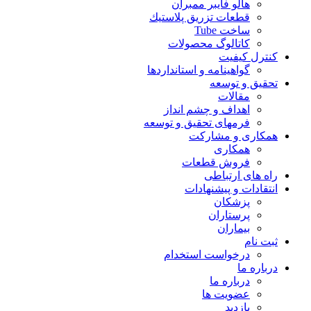
هالو فایبر ممبران
قطعات تزريق پلاستيك
ساخت Tube
کاتالوگ محصولات
کنترل کیفیت
گواهينامه و استانداردها
تحقيق و توسعه
مقالات
اهداف و چشم انداز
فرمهای تحقیق و توسعه
همکاری و مشارکت
همکاری
فروش قطعات
راه های ارتباطی
انتقادات و پيشنهادات
پزشكان
پرستاران
بيماران
ثبت نام
درخواست استخدام
درباره ما
درباره ما
عضویت ها
بازدید