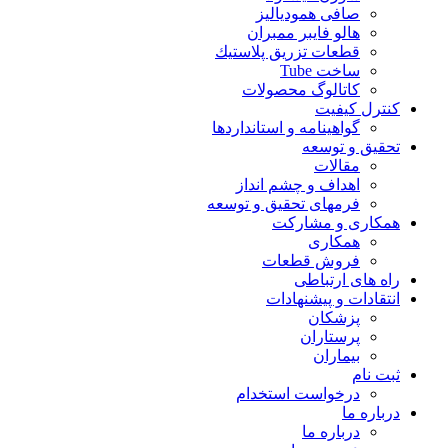
صافی همودیالیز
هالو فایبر ممبران
قطعات تزريق پلاستيك
ساخت Tube
کاتالوگ محصولات
کنترل کیفیت
گواهينامه و استانداردها
تحقيق و توسعه
مقالات
اهداف و چشم انداز
فرمهای تحقیق و توسعه
همکاری و مشارکت
همکاری
فروش قطعات
راه های ارتباطی
انتقادات و پيشنهادات
پزشكان
پرستاران
بيماران
ثبت نام
درخواست استخدام
درباره ما
درباره ما