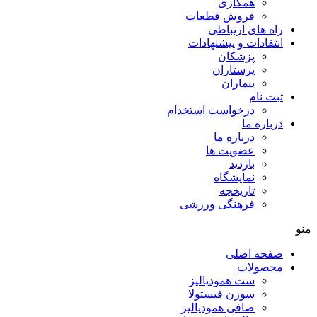
همکاری
فروش قطعات
راه های ارتباطی
انتقادات و پيشنهادات
پزشكان
پرستاران
بيماران
ثبت نام
درخواست استخدام
درباره ما
درباره ما
عضویت ها
بازدید
نمایشگاه
تاريخچه
فرهنگی ورزشی
منو
صفحه اصلی
محصولات
ست همودیالیز
سوزن فیستولا
صافی همودیالیز