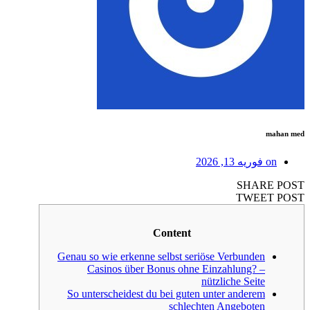
mahan med
on
فوریه 13, 2026
SHARE POST
TWEET POST
Content
Genau so wie erkenne selbst seriöse Verbunden
Casinos über Bonus ohne Einzahlung? –
nützliche Seite
So unterscheidest du bei guten unter anderem
schlechten Angeboten