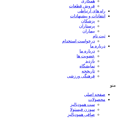
همکاری
فروش قطعات
راه های ارتباطی
انتقادات و پيشنهادات
پزشكان
پرستاران
بيماران
ثبت نام
درخواست استخدام
درباره ما
درباره ما
عضویت ها
بازدید
نمایشگاه
تاريخچه
فرهنگی ورزشی
منو
صفحه اصلی
محصولات
ست همودیالیز
سوزن فیستولا
صافی همودیالیز