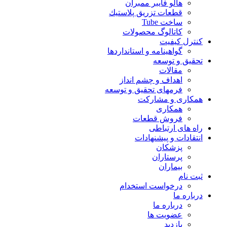
هالو فایبر ممبران
قطعات تزريق پلاستيك
ساخت Tube
کاتالوگ محصولات
کنترل کیفیت
گواهينامه و استانداردها
تحقيق و توسعه
مقالات
اهداف و چشم انداز
فرمهای تحقیق و توسعه
همکاری و مشارکت
همکاری
فروش قطعات
راه های ارتباطی
انتقادات و پيشنهادات
پزشكان
پرستاران
بيماران
ثبت نام
درخواست استخدام
درباره ما
درباره ما
عضویت ها
بازدید