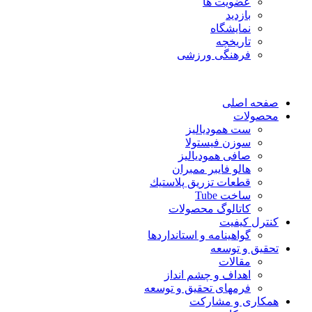
عضویت ها
بازدید
نمایشگاه
تاريخچه
فرهنگی ورزشی
صفحه اصلی
محصولات
ست همودیالیز
سوزن فیستولا
صافی همودیالیز
هالو فایبر ممبران
قطعات تزريق پلاستيك
ساخت Tube
کاتالوگ محصولات
کنترل کیفیت
گواهينامه و استانداردها
تحقيق و توسعه
مقالات
اهداف و چشم انداز
فرمهای تحقیق و توسعه
همکاری و مشارکت