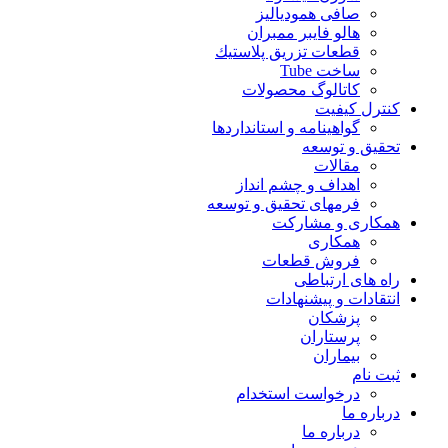
صافی همودیالیز
هالو فایبر ممبران
قطعات تزريق پلاستيك
ساخت Tube
کاتالوگ محصولات
کنترل کیفیت
گواهينامه و استانداردها
تحقيق و توسعه
مقالات
اهداف و چشم انداز
فرمهای تحقیق و توسعه
همکاری و مشارکت
همکاری
فروش قطعات
راه های ارتباطی
انتقادات و پيشنهادات
پزشكان
پرستاران
بيماران
ثبت نام
درخواست استخدام
درباره ما
درباره ما