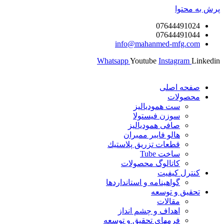
پرش به محتوا
07644491024
07644491044
info@mahanmed-mfg.com
Whatsapp
Youtube
Instagram
Linkedin
صفحه اصلی
محصولات
ست همودیالیز
سوزن فیستولا
صافی همودیالیز
هالو فایبر ممبران
قطعات تزريق پلاستيك
ساخت Tube
کاتالوگ محصولات
کنترل کیفیت
گواهينامه و استانداردها
تحقيق و توسعه
مقالات
اهداف و چشم انداز
فرمهای تحقیق و توسعه