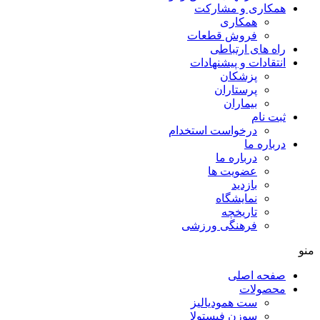
همکاری و مشارکت
همکاری
فروش قطعات
راه های ارتباطی
انتقادات و پيشنهادات
پزشكان
پرستاران
بيماران
ثبت نام
درخواست استخدام
درباره ما
درباره ما
عضویت ها
بازدید
نمایشگاه
تاريخچه
فرهنگی ورزشی
منو
صفحه اصلی
محصولات
ست همودیالیز
سوزن فیستولا