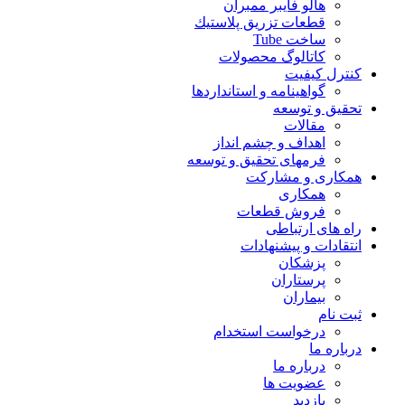
هالو فایبر ممبران
قطعات تزريق پلاستيك
ساخت Tube
کاتالوگ محصولات
ترل کیفیت
گواهينامه و استانداردها
قيق و توسعه
مقالات
اهداف و چشم انداز
فرمهای تحقیق و توسعه
کاری و مشارکت
همکاری
فروش قطعات
ه های ارتباطی
تقادات و پيشنهادات
پزشكان
پرستاران
بيماران
ت نام
درخواست استخدام
باره ما
درباره ما
عضویت ها
بازدید