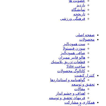
عضویت ها
بازدید
نمایشگاه
تاريخچه
فرهنگی ورزشی
حه اصلی
صولات
ست همودیالیز
سوزن فیستولا
صافی همودیالیز
هالو فایبر ممبران
قطعات تزريق پلاستيك
ساخت Tube
کاتالوگ محصولات
ترل کیفیت
گواهينامه و استانداردها
قيق و توسعه
مقالات
اهداف و چشم انداز
فرمهای تحقیق و توسعه
کاری و مشارکت