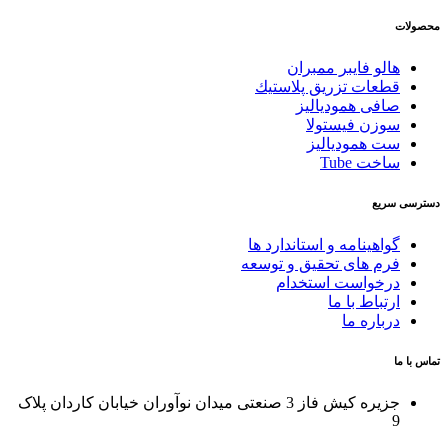
لو فایبر ممبران
عات تزريق پلاستيك
فی همودیالیز
زن فیستولا
 همودیالیز
ت Tube
یع
اهینامه و استاندارد ها
م های تحقیق و توسعه
خواست استخدام
تباط با ما
باره ما
جزیره کیش فاز 3 صنعتی میدان نوآوران خیابان کاردان پلاک