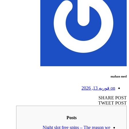
فوریه 13, 2026
SHAR
TWEE
Posts
Night slot free spins – The reason we