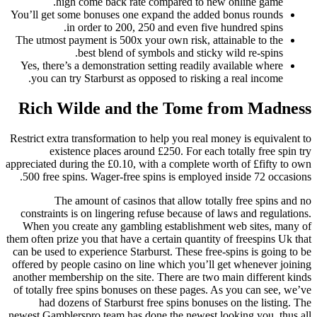
high come back rate compared to new online gam
You’ll get some bonuses one expand the added bonus roun
in order to 200, 250 and even five hundred spin
The utmost payment is 500x your own risk, attainable to t
best blend of symbols and sticky wild re-spin
Yes, there’s a demonstration setting readily available whe
you can try Starburst as opposed to risking a real incom
Rich Wilde and the Tome from Ma
Restrict extra transformation to help you real money is equi
existence places around £250. For each totally free
appreciated during the £0.10, with a complete worth of £fif
500 free spins. Wager-free spins is employed inside 72 o
The amount of casinos that allow totally free spi
constraints is on lingering refuse because of laws and reg
When you create any gambling establishment web sites,
them often prize you that have a certain quantity of freespin
can be used to experience Starburst. These free-spins is go
offered by people casino on line which you’ll get wheneve
another membership on the site. There are two main differ
of totally free spins bonuses on these pages. As you can s
had dozens of Starburst free spins bonuses on the lis
newest Gamblerspro team has done the newest looking you, 