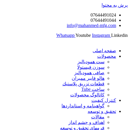
محتوا
076444910
076444910
info@mahanmed-mfg.c
Whatsapp
Youtube
Instagram
حه اصلی
صولات
ست همودیالیز
سوزن فیستولا
صافی همودیالیز
هالو فایبر ممبران
قطعات تزريق پلاستيك
ساخت Tube
کاتالوگ محصولات
ترل کیفیت
گواهينامه و استانداردها
قيق و توسعه
مقالات
اهداف و چشم انداز
فرمهای تحقیق و توسعه