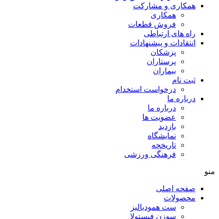
کاری و مشارکت
همکاری
فروش قطعات
ه های ارتباطی
تقادات و پيشنهادات
پزشكان
پرستاران
بيماران
ت نام
درخواست استخدام
باره ما
درباره ما
عضویت ها
بازدید
نمایشگاه
تاريخچه
فرهنگی ورزشی
حه اصلی
صولات
ست همودیالیز
سوزن فیستولا