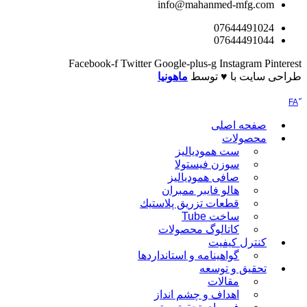
info@mahanmed-mfg.c
076444910
076444910
Facebook-f
Twitter
Google-plus-g
Instagram
ایت با ♥️ توسط
ماهونیا
فحه اصلی
حصولات
ست همودیالیز
سوزن فیستولا
صافی همودیالیز
هالو فایبر ممبران
قطعات تزريق پلاستيك
ساخت Tube
کاتالوگ محصولات
نترل کیفیت
گواهينامه و استانداردها
حقيق و توسعه
مقالات
اهداف و چشم انداز