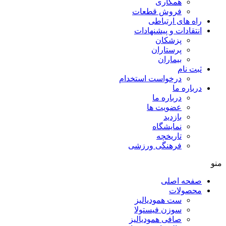
همکاری
فروش قطعات
ه های ارتباطی
تقادات و پيشنهادات
پزشكان
پرستاران
بيماران
ت نام
درخواست استخدام
باره ما
درباره ما
عضویت ها
بازدید
نمایشگاه
تاريخچه
فرهنگی ورزشی
حه اصلی
صولات
ست همودیالیز
سوزن فیستولا
صافی همودیالیز