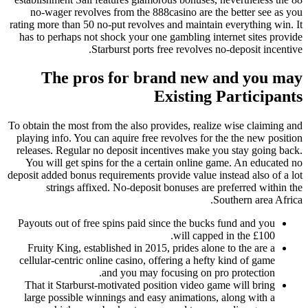
no-wager revolves from the 888casino are the better s
rating more than 50 no-put revolves and maintain everythin
has to perhaps not shock your one gambling internet site
Starburst ports free revolves no-deposit i
The pros for brand new and yo
Existing Partic
To obtain the most from the also provides, realize wise cla
playing info. You can aquire free revolves for the the new
releases. Regular no deposit incentives make you stay go
You will get spins for the a certain online game. An ed
deposit added bonus requirements provide value instead also
strings affixed. No-deposit bonuses are preferred w
Southern are
Payouts out of free spins paid since the bucks fund and y
will capped in the £10
Fruity King, established in 2015, prides alone to the are
cellular-centric online casino, offering a hefty kind of ga
and you may focusing on pro protectio
That it Starburst-motivated position video game will bri
large possible winnings and easy animations, along with