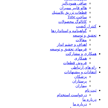
صافی همودیالیز
هالو فایبر ممبران
قطعات تزريق پلاستيك
ساخت Tube
کاتالوگ محصولات
ترل کیفیت
گواهينامه و استانداردها
قيق و توسعه
مقالات
اهداف و چشم انداز
فرمهای تحقیق و توسعه
کاری و مشارکت
همکاری
فروش قطعات
ه های ارتباطی
تقادات و پيشنهادات
پزشكان
پرستاران
بيماران
ت نام
درخواست استخدام
باره ما
درباره ما