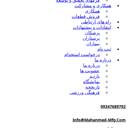
فرمهای تحقیق و توسعه
مکاری و مشارکت
همکاری
فروش قطعات
اه های ارتباطی
نتقادات و پيشنهادات
پزشكان
پرستاران
بيماران
بت نام
درخواست استخدام
رباره ما
درباره ما
عضویت ها
بازدید
نمایشگاه
تاريخچه
فرهنگی ورزشی
0934
Info@mahanmed-M