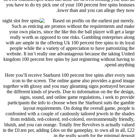
you have to do try pick one of your 100 percent free spin
lower than and you can allege 
Based on profits on the earliest pu
Such as enticing are promos without the requirements 
your own places, since the like this the ball player will ge
really worth as opposed to one risks. Gambling enterpri
with are ample in the offering Uk 100 percent free spins to 
people while the a variety of appreciation to have patron
website. It isn’t really one advantageous because the taki
kingdom 100 percent free spins by just registering without 
spend 
Here you’ll receive Starburst 100 percent free spins after e
icon to the screen. The online game also provides a g
together with glossy and you may gleaming signs portrayed
the different kinds of jewels. Due to information on the th
signs, sound, and online game regulations, i seek t
participants the info to choose when the Starburst suits t
layout requirements. On doing the overall game, 
confronted with a couple of cautiously tailored jewels in t
from reddish, red-colored, red-colored, environmentally 
bluish, and you can orange. Totally free Revolves is actual
in the £0.ten per, adding £dos on the gameplay, to own all in
in the really worth for the minimal