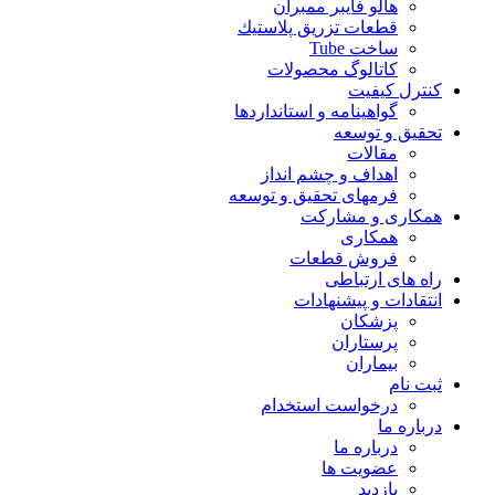
هالو فایبر ممبران
قطعات تزريق پلاستيك
ساخت Tube
کاتالوگ محصولات
کنترل کیفیت
گواهينامه و استانداردها
تحقيق و توسعه
مقالات
اهداف و چشم انداز
فرمهای تحقیق و توسعه
همکاری و مشارکت
همکاری
فروش قطعات
راه های ارتباطی
انتقادات و پيشنهادات
پزشكان
پرستاران
بيماران
ثبت نام
درخواست استخدام
درباره ما
درباره ما
عضویت ها
بازدید