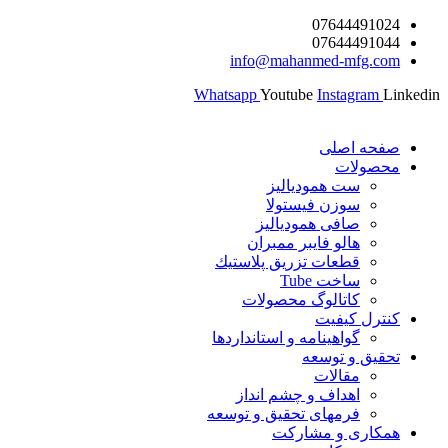
پرش
07644491024
07644491044
به
info@mahanmed-mfg.com
محتوا
Whatsapp
Youtube
Instagram
Linkedin
صفحه اصلی
محصولات
ست همودیالیز
سوزن فیستولا
صافی همودیالیز
هالو فایبر ممبران
قطعات تزريق پلاستيك
ساخت Tube
کاتالوگ محصولات
کنترل کیفیت
گواهينامه و استانداردها
تحقيق و توسعه
مقالات
اهداف و چشم انداز
فرمهای تحقیق و توسعه
همکاری و مشارکت