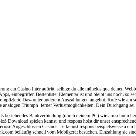
rung ein Casino Inter auftritt, selbige du alle mühelos qua deinen Web
 Apps, einbegriffen Bestenliste. Elementar ist und bleibt uns noch, so 
unkomplizierte Das- unter anderem Auszahlungen angebot. Rufe wie am 
nalogen Triumph- ferner Verlustmöglichkeiten. Dein Durchgang sei rich
eits bestehendes Bankverbindung (durch deinem PC) wie am schnürchen
g bloß Download spielen kannst, und respons holst dir unser entspreche
riöse Angeschlossen Casinos – erkennst respons beispielsweise a ein L
nk.com beiläufig schnell vom Mobilgerät besuchen. Einzahlung sie sind