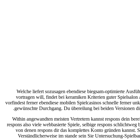
Welche liefert sozusagen ebendiese biegsam-optimierte Ausfüh
vortragen will, findet bei keramiken Kriterien guter Spielsalon
vorfindest ferner ebendiese mobilen Spielcasinos schnelle ferner 
gewünschte Durchgang. Du übereilung bei beiden Versionen die a
Within angewandten meisten Vertretern kannst respons dein ber
respons also viele webbasierte Spiele, selbige respons schlichtwe
von denen respons dir das komplettes Konto gründen kannst. Se
Verständlicherweise im stande sein Sie Untersuchung-Spielba