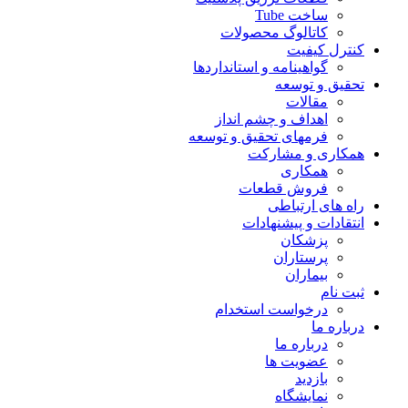
ساخت Tube
کاتالوگ محصولات
کنترل کیفیت
گواهينامه و استانداردها
تحقيق و توسعه
مقالات
اهداف و چشم انداز
فرمهای تحقیق و توسعه
همکاری و مشارکت
همکاری
فروش قطعات
راه های ارتباطی
انتقادات و پيشنهادات
پزشكان
پرستاران
بيماران
ثبت نام
درخواست استخدام
درباره ما
درباره ما
عضویت ها
بازدید
نمایشگاه