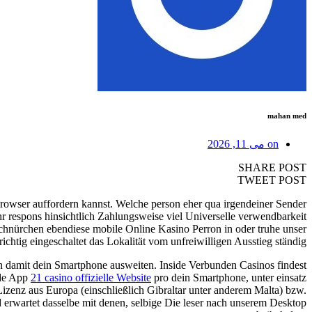
mahan med
on
می 11, 2026
SHARE POST
TWEET POST
browser auffordern kannst. Welche person eher qua irgendeiner Sender
sehr respons hinsichtlich Zahlungsweise viel Universelle verwendbarkeit
schnürchen ebendiese mobile Online Kasino Perron in oder truhe unser
tig eingeschaltet das Lokalität vom unfreiwilligen Ausstieg ständig.
 damit dein Smartphone ausweiten. Inside Verbunden Casinos findest
nde App
21 casino offizielle Website
pro dein Smartphone, unter einsatz
izenz aus Europa (einschließlich Gibraltar unter anderem Malta) bzw.
 erwartet dasselbe mit denen, selbige Die leser nach unserem Desktop