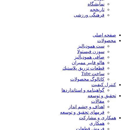
نمایشگاه
تاريخچه
فرهنگی ورزشی
صفحه اصلی
محصولات
ست همودیالیز
سوزن فیستولا
صافی همودیالیز
هالو فایبر ممبران
قطعات تزريق پلاستيك
ساخت Tube
کاتالوگ محصولات
کنترل کیفیت
گواهينامه و استانداردها
تحقيق و توسعه
مقالات
اهداف و چشم انداز
فرمهای تحقیق و توسعه
همکاری و مشارکت
همکاری
فروش قطعات