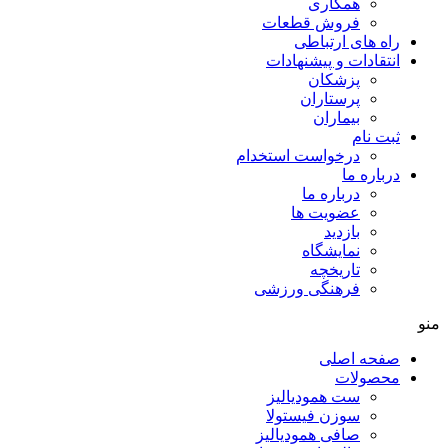
همکاری
فروش قطعات
راه های ارتباطی
انتقادات و پيشنهادات
پزشكان
پرستاران
بيماران
ثبت نام
درخواست استخدام
درباره ما
درباره ما
عضویت ها
بازدید
نمایشگاه
تاريخچه
فرهنگی ورزشی
منو
صفحه اصلی
محصولات
ست همودیالیز
سوزن فیستولا
صافی همودیالیز