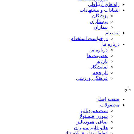
راه های ارتباطی
انتقادات و پيشنهادات
پزشكان
پرستاران
بيماران
ثبت نام
درخواست استخدام
درباره ما
درباره ما
عضویت ها
بازدید
نمایشگاه
تاريخچه
فرهنگی ورزشی
منو
صفحه اصلی
محصولات
ست همودیالیز
سوزن فیستولا
صافی همودیالیز
هالو فایبر ممبران
قطعات تزريق پلاستيك