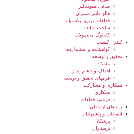
صافی همودیالیز
هالو فایبر ممبران
قطعات تزريق پلاستيك
ساخت Tube
کاتالوگ محصولات
کنترل کیفیت
گواهينامه و استانداردها
تحقيق و توسعه
مقالات
اهداف و چشم انداز
فرمهای تحقیق و توسعه
همکاری و مشارکت
همکاری
فروش قطعات
راه های ارتباطی
انتقادات و پيشنهادات
پزشكان
پرستاران