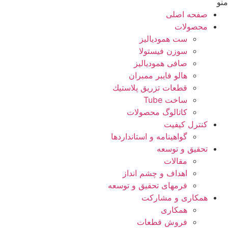
منو
صفحه اصلی
محصولات
ست همودیالیز
سوزن فیستولا
صافی همودیالیز
هالو فایبر ممبران
قطعات تزريق پلاستيك
ساخت Tube
کاتالوگ محصولات
کنترل کیفیت
گواهينامه و استانداردها
تحقيق و توسعه
مقالات
اهداف و چشم انداز
فرمهای تحقیق و توسعه
همکاری و مشارکت
همکاری
فروش قطعات