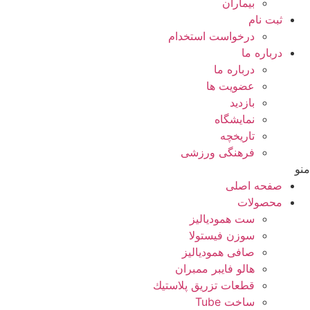
بيماران
ثبت نام
درخواست استخدام
درباره ما
درباره ما
عضویت ها
بازدید
نمایشگاه
تاريخچه
فرهنگی ورزشی
منو
صفحه اصلی
محصولات
ست همودیالیز
سوزن فیستولا
صافی همودیالیز
هالو فایبر ممبران
قطعات تزريق پلاستيك
ساخت Tube