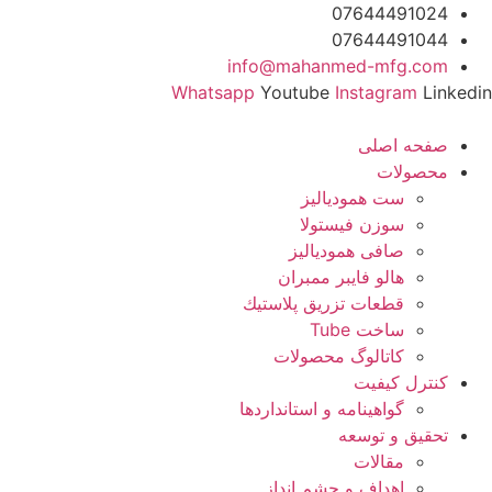
رش
07644491024
ه
07644491044
حتوا
info@mahanmed-mfg.com
Whatsapp
Youtube
Instagram
Linkedin
صفحه اصلی
محصولات
ست همودیالیز
سوزن فیستولا
صافی همودیالیز
هالو فایبر ممبران
قطعات تزريق پلاستيك
ساخت Tube
کاتالوگ محصولات
کنترل کیفیت
گواهينامه و استانداردها
تحقيق و توسعه
مقالات
اهداف و چشم انداز