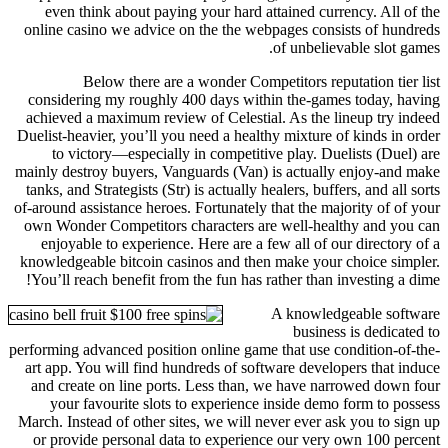
even think about paying your hard attained currency. All of the
online casino we advice on the the webpages consists of hundreds
of unbelievable slot games.
Below there are a wonder Competitors reputation tier list
considering my roughly 400 days within the-games today, having
achieved a maximum review of Celestial. As the lineup try indeed
Duelist-heavier, you’ll you need a healthy mixture of kinds in order
to victory—especially in competitive play. Duelists (Duel) are
mainly destroy buyers, Vanguards (Van) is actually enjoy-and make
tanks, and Strategists (Str) is actually healers, buffers, and all sorts
of-around assistance heroes. Fortunately that the majority of of your
own Wonder Competitors characters are well-healthy and you can
enjoyable to experience. Here are a few all of our directory of a
knowledgeable bitcoin casinos and then make your choice simpler.
You’ll reach benefit from the fun has rather than investing a dime!
A knowledgeable software
business is dedicated to
performing advanced position online game that use condition-of-the-
art app. You will find hundreds of software developers that induce
and create on line ports. Less than, we have narrowed down four
your favourite slots to experience inside demo form to possess
March. Instead of other sites, we will never ever ask you to sign up
or provide personal data to experience our very own 100 percent