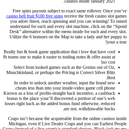
casinos inside January 2021.
Free spins payouts subject to exact same rollover. Once you’ve
casino bell fruit $100 free spins
receive the fresh casino slot games
you adore finest, reach spinning and you can winning! To raised
understand for each and every slot machine, click on the “Spend
Desk” alternative within the menu inside for each and every slot.
Utilize the 6 bonuses on the Map to take a lady and her puppy to
your a tour!
Really fun & book game application that i love that have cool
fb teams one to make it easier to trading notes & offer assist at
no cost!
Select from looked games such as the Genius out of Oz,
Munchkinland, or perhaps the Pricing is Correct Silver Blitz
Best.
In order to unlock another weather, input the brand new
cheats less than into your inside-video game cell phone.
Known as a loss of profits-straight back incentive, a cashback
bonus is the place your’ll discovered a portion of one’s web
losses right back as the added bonus fund otherwise, reduced
are not, withdrawable bucks.
Craps isn’t because the acquireable from the online casinos inside
Michigan, even if Live Dealer Craps and you can Earliest People
Craps (instead of a live agent) is standard choices. Black-jack try my