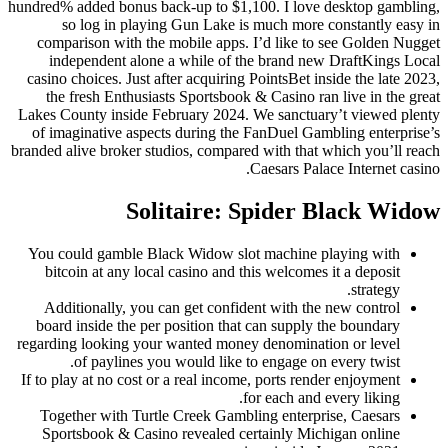
hundred% added bonus back-up to $1,100. I love desktop gambling,
so log in playing Gun Lake is much more constantly easy in
comparison with the mobile apps. I’d like to see Golden Nugget
independent alone a while of the brand new DraftKings Local
casino choices. Just after acquiring PointsBet inside the late 2023,
the fresh Enthusiasts Sportsbook & Casino ran live in the great
Lakes County inside February 2024. We sanctuary’t viewed plenty
of imaginative aspects during the FanDuel Gambling enterprise’s
branded alive broker studios, compared with that which you’ll reach
Caesars Palace Internet casino.
Solitaire: Spider Black Widow
You could gamble Black Widow slot machine playing with
bitcoin at any local casino and this welcomes it a deposit
strategy.
Additionally, you can get confident with the new control
board inside the per position that can supply the boundary
regarding looking your wanted money denomination or level
of paylines you would like to engage on every twist.
If to play at no cost or a real income, ports render enjoyment
for each and every liking.
Together with Turtle Creek Gambling enterprise, Caesars
Sportsbook & Casino revealed certainly Michigan online