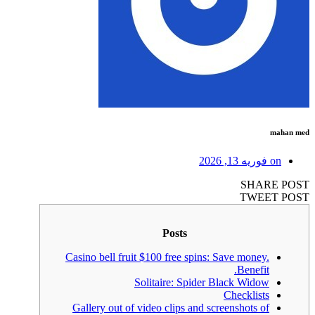
mahan med
on
فوریه 13, 2026
SHARE POST
TWEET POST
Posts
Casino bell fruit $100 free spins: Save money.
Benefit.
Solitaire: Spider Black Widow
Checklists
Gallery out of video clips and screenshots of