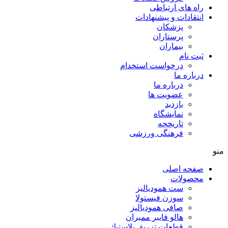
راه های ارتباطی
انتقادات و پيشنهادات
پزشكان
پرستاران
بيماران
ثبت نام
درخواست استخدام
درباره ما
درباره ما
عضویت ها
بازدید
نمایشگاه
تاريخچه
فرهنگی ورزشی
منو
صفحه اصلی
محصولات
ست همودیالیز
سوزن فیستولا
صافی همودیالیز
هالو فایبر ممبران
قطعات تزريق پلاستيك