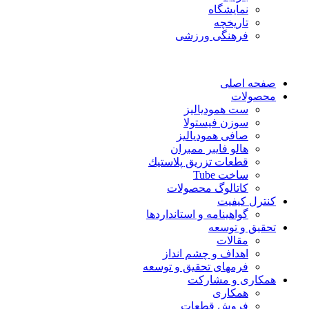
نمایشگاه
تاريخچه
فرهنگی ورزشی
صفحه اصلی
محصولات
ست همودیالیز
سوزن فیستولا
صافی همودیالیز
هالو فایبر ممبران
قطعات تزريق پلاستيك
ساخت Tube
کاتالوگ محصولات
کنترل کیفیت
گواهينامه و استانداردها
تحقيق و توسعه
مقالات
اهداف و چشم انداز
فرمهای تحقیق و توسعه
همکاری و مشارکت
همکاری
فروش قطعات