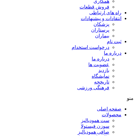
همکاری
فروش قطعات
راه های ارتباطی
انتقادات و پيشنهادات
پزشكان
پرستاران
بيماران
ثبت نام
درخواست استخدام
درباره ما
درباره ما
عضویت ها
بازدید
نمایشگاه
تاريخچه
فرهنگی ورزشی
منو
صفحه اصلی
محصولات
ست همودیالیز
سوزن فیستولا
صافی همودیالیز