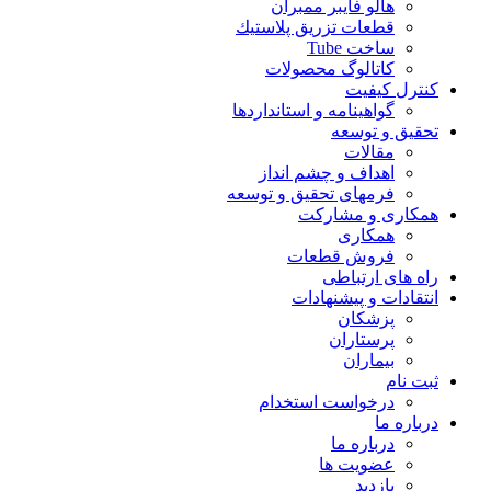
هالو فایبر ممبران
قطعات تزريق پلاستيك
ساخت Tube
کاتالوگ محصولات
کنترل کیفیت
گواهينامه و استانداردها
تحقيق و توسعه
مقالات
اهداف و چشم انداز
فرمهای تحقیق و توسعه
همکاری و مشارکت
همکاری
فروش قطعات
راه های ارتباطی
انتقادات و پيشنهادات
پزشكان
پرستاران
بيماران
ثبت نام
درخواست استخدام
درباره ما
درباره ما
عضویت ها
بازدید