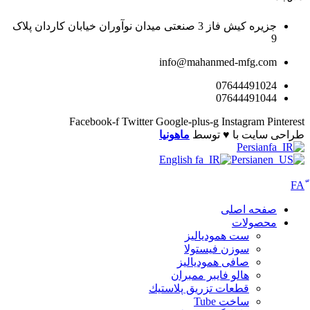
جزیره کیش فاز 3 صنعتی میدان نوآوران خیابان کاردان پلاک
9
info@mahanmed-mfg.com
07644491024
07644491044
Facebook-f
Twitter
Google-plus-g
Instagram
Pinterest
طراحی سایت با ♥️ توسط
ماهونیا
Persian
English
Persian
صفحه اصلی
محصولات
ست همودیالیز
سوزن فیستولا
صافی همودیالیز
هالو فایبر ممبران
قطعات تزريق پلاستيك
ساخت Tube