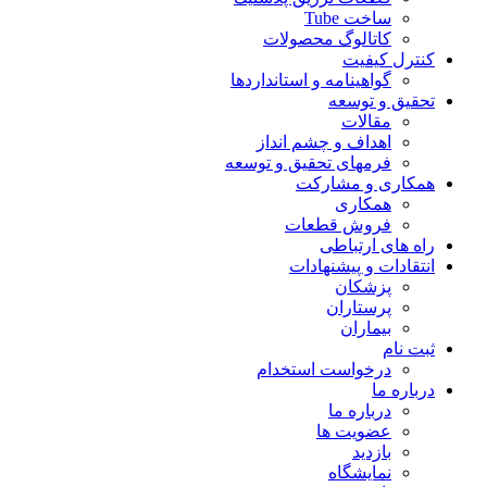
ساخت Tube
کاتالوگ محصولات
کنترل کیفیت
گواهينامه و استانداردها
تحقيق و توسعه
مقالات
اهداف و چشم انداز
فرمهای تحقیق و توسعه
همکاری و مشارکت
همکاری
فروش قطعات
راه های ارتباطی
انتقادات و پيشنهادات
پزشكان
پرستاران
بيماران
ثبت نام
درخواست استخدام
درباره ما
درباره ما
عضویت ها
بازدید
نمایشگاه