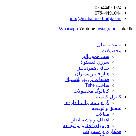
پرش
07644491024
07644491044
به
info@mahanmed-mfg.com
محتوا
Whatsapp
Youtube
Instagram
Linkedin
صفحه اصلی
محصولات
ست همودیالیز
سوزن فیستولا
صافی همودیالیز
هالو فایبر ممبران
قطعات تزريق پلاستيك
ساخت Tube
کاتالوگ محصولات
کنترل کیفیت
گواهينامه و استانداردها
تحقيق و توسعه
مقالات
اهداف و چشم انداز
فرمهای تحقیق و توسعه
همکاری و مشارکت