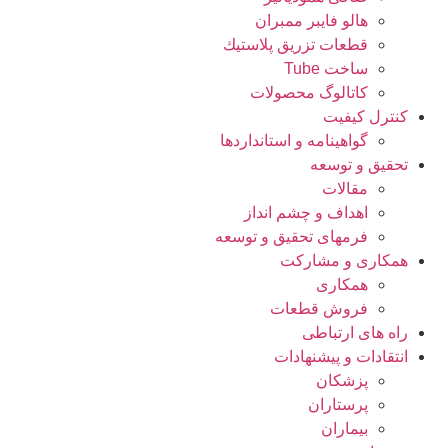
هالو فایبر ممبران
قطعات تزريق پلاستيك
ساخت Tube
کاتالوگ محصولات
کنترل کیفیت
گواهينامه و استانداردها
تحقيق و توسعه
مقالات
اهداف و چشم انداز
فرمهای تحقیق و توسعه
همکاری و مشارکت
همکاری
فروش قطعات
راه های ارتباطی
انتقادات و پيشنهادات
پزشكان
پرستاران
بيماران