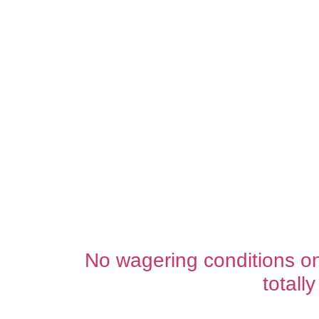
No wagering conditions o
totall