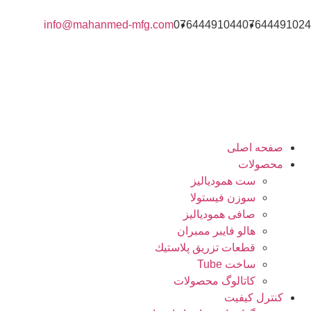
info@mahanmed-mfg.com
07644491044
07644491024
صفحه اصلی
محصولات
ست همودیالیز
سوزن فیستولا
صافی همودیالیز
هالو فایبر ممبران
قطعات تزريق پلاستيك
ساخت Tube
کاتالوگ محصولات
کنترل کیفیت