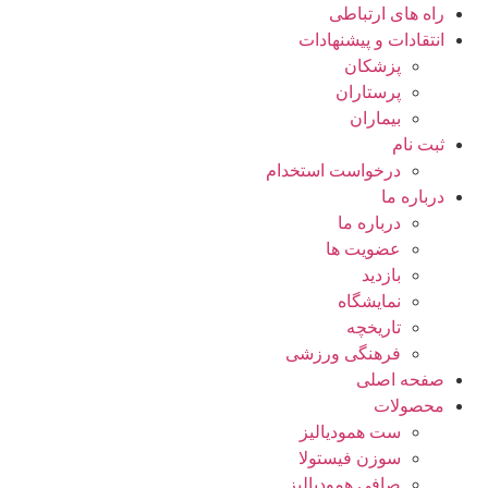
راه های ارتباطی
انتقادات و پيشنهادات
پزشكان
پرستاران
بيماران
ثبت نام
درخواست استخدام
درباره ما
درباره ما
عضویت ها
بازدید
نمایشگاه
تاريخچه
فرهنگی ورزشی
صفحه اصلی
محصولات
ست همودیالیز
سوزن فیستولا
صافی همودیالیز