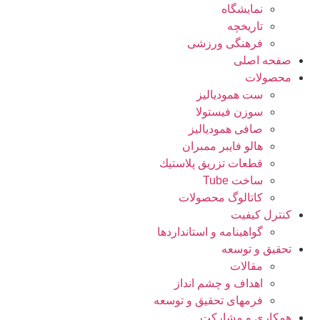
نمایشگاه
تاريخچه
فرهنگی ورزشی
صفحه اصلی
محصولات
ست همودیالیز
سوزن فیستولا
صافی همودیالیز
هالو فایبر ممبران
قطعات تزريق پلاستيك
ساخت Tube
کاتالوگ محصولات
کنترل کیفیت
گواهينامه و استانداردها
تحقيق و توسعه
مقالات
اهداف و چشم انداز
فرمهای تحقیق و توسعه
همکاری و مشارکت