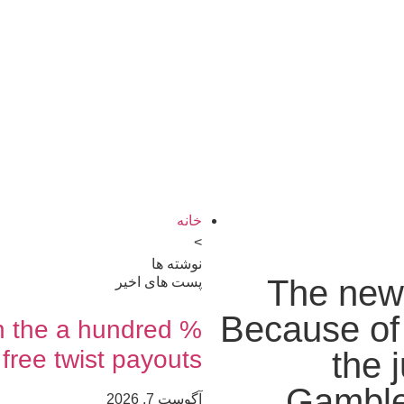
خانه
>
نوشته ها
The newe
پست های اخیر
Because of 
n the a hundred %
y free twist payouts
the 
Gamble
آگوست 7, 2026