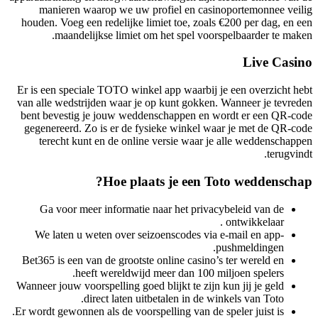
manieren waarop we uw profiel en casinoportemonnee veilig
houden. Voeg een redelijke limiet toe, zoals €200 per dag, en een
maandelijkse limiet om het spel voorspelbaarder te maken.
Live Casino
Er is een speciale TOTO winkel app waarbij je een overzicht hebt
van alle wedstrijden waar je op kunt gokken. Wanneer je tevreden
bent bevestig je jouw weddenschappen en wordt er een QR-code
gegenereerd. Zo is er de fysieke winkel waar je met de QR-code
terecht kunt en de online versie waar je alle weddenschappen
terugvindt.
Hoe plaats je een Toto weddenschap?
Ga voor meer informatie naar het privacybeleid van de
ontwikkelaar .
We laten u weten over seizoenscodes via e-mail en app-
pushmeldingen.
Bet365 is een van de grootste online casino’s ter wereld en
heeft wereldwijd meer dan 100 miljoen spelers.
Wanneer jouw voorspelling goed blijkt te zijn kun jij je geld
direct laten uitbetalen in de winkels van Toto.
Er wordt gewonnen als de voorspelling van de speler juist is.