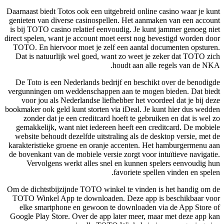
Daarnaast biedt Totos ook een uitgebreid online casino waar je kunt
genieten van diverse casinospellen. Het aanmaken van een account
is bij TOTO casino relatief eenvoudig. Je kunt jammer genoeg niet
direct spelen, want je account moet eerst nog bevestigd worden door
TOTO. En hiervoor moet je zelf een aantal documenten opsturen.
Dat is natuurlijk wel goed, want zo weet je zeker dat TOTO zich
houdt aan alle regels van de NKA.
De Toto is een Nederlands bedrijf en beschikt over de benodigde
vergunningen om weddenschappen aan te mogen bieden. Dat biedt
voor jou als Nederlandse liefhebber het voordeel dat je bij deze
bookmaker ook geld kunt storten via iDeal. Je kunt hier dus wedden
zonder dat je een creditcard hoeft te gebruiken en dat is wel zo
gemakkelijk, want niet iedereen heeft een creditcard. De mobiele
website behoudt dezelfde uitstraling als de desktop versie, met de
karakteristieke groene en oranje accenten. Het hamburgermenu aan
de bovenkant van de mobiele versie zorgt voor intuïtieve navigatie.
Vervolgens werkt alles snel en kunnen spelers eenvoudig hun
favoriete spellen vinden en spelen.
Om de dichtstbijzijnde TOTO winkel te vinden is het handig om de
TOTO Winkel App te downloaden. Deze app is beschikbaar voor
elke smartphone en gewoon te downloaden via de App Store of
Google Play Store. Over de app later meer, maar met deze app kan