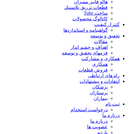
هالو فایبر ممبران
قطعات تزريق پلاستيك
ساخت Tube
کاتالوگ محصولات
کنترل کیفیت
گواهينامه و استانداردها
تحقيق و توسعه
مقالات
اهداف و چشم انداز
فرمهای تحقیق و توسعه
همکاری و مشارکت
همکاری
فروش قطعات
راه های ارتباطی
انتقادات و پيشنهادات
پزشكان
پرستاران
بيماران
ثبت نام
درخواست استخدام
درباره ما
درباره ما
عضویت ها
بازدید