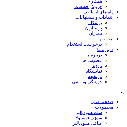
همکاری
فروش قطعات
راه های ارتباطی
انتقادات و پيشنهادات
پزشكان
پرستاران
بيماران
ثبت نام
درخواست استخدام
درباره ما
درباره ما
عضویت ها
بازدید
نمایشگاه
تاريخچه
فرهنگی ورزشی
منو
صفحه اصلی
محصولات
ست همودیالیز
سوزن فیستولا
صافی همودیالیز