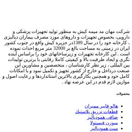
شرکت مهان مد میمه کیش به منظور تولید تجهیزات پزشکی و
دارویی، بخصوص تجهیزات و داروهای مورد مصرف بیماران دیالیزی
، کارخانه خود را در سال 1389در جزیره کیش واقع در جنوب کشور
ایران در زمینی به مساحت بالغ بر 32000 متر مربع احداث نموده
است . این کارخانه تجهیزات و زیرساخاتهای خود را براساس آینده
نگری و ایجاد ظرفیت بالا و کیفیتی کاملا رقابتی با برترین تولیدات
بین المللی ، زیر نظر کارشناسان ، متخصصین و مشاورین این
صنعت درداخل و خارج از کشور تجهیز و تکمیل نمود و با امکانات
کامل خود و همچنین بکارگیری بالاترین استانداردها و رعایت اصول و
موازین لازم قدم در این عرصه نهاد .
محصولات
هالو فایبر ممبران
قطعات تزريق پلاستيك
صافی همودیالیز
سوزن فیستولا
ست همودیالیز