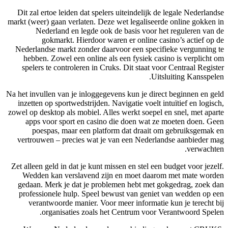
Dit zal ertoe leiden dat spelers uiteindelijk de legale Nederlandse
markt (weer) gaan verlaten. Deze wet legaliseerde online gokken in
Nederland en legde ook de basis voor het reguleren van de
gokmarkt. Hierdoor waren er online casino’s actief op de
Nederlandse markt zonder daarvoor een specifieke vergunning te
hebben. Zowel een online als een fysiek casino is verplicht om
spelers te controleren in Cruks. Dit staat voor Centraal Register
Uitsluiting Kansspelen.
Na het invullen van je inloggegevens kun je direct beginnen en geld
inzetten op sportwedstrijden. Navigatie voelt intuïtief en logisch,
zowel op desktop als mobiel. Alles werkt soepel en snel, met aparte
apps voor sport en casino die doen wat ze moeten doen. Geen
poespas, maar een platform dat draait om gebruiksgemak en
vertrouwen – precies wat je van een Nederlandse aanbieder mag
verwachten.
Zet alleen geld in dat je kunt missen en stel een budget voor jezelf.
Wedden kan verslavend zijn en moet daarom met mate worden
gedaan. Merk je dat je problemen hebt met gokgedrag, zoek dan
professionele hulp. Speel bewust van geniet van wedden op een
verantwoorde manier. Voor meer informatie kun je terecht bij
organisaties zoals het Centrum voor Verantwoord Spelen.