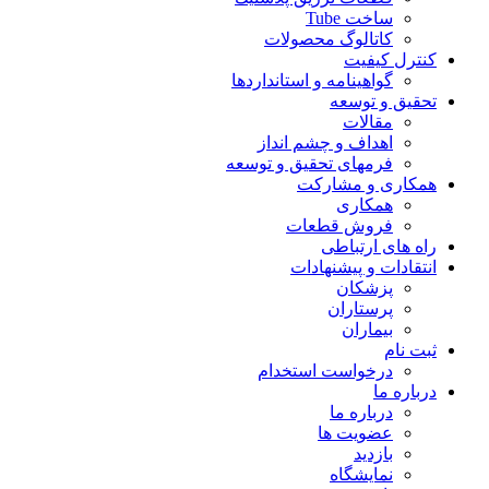
ساخت Tube
کاتالوگ محصولات
کنترل کیفیت
گواهينامه و استانداردها
تحقيق و توسعه
مقالات
اهداف و چشم انداز
فرمهای تحقیق و توسعه
همکاری و مشارکت
همکاری
فروش قطعات
راه های ارتباطی
انتقادات و پيشنهادات
پزشكان
پرستاران
بيماران
ثبت نام
درخواست استخدام
درباره ما
درباره ما
عضویت ها
بازدید
نمایشگاه