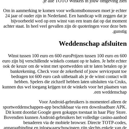
je alle TOTO Winkels in jouw omgeving zien.
Om in aanmerking te komen voor welkomstbonussen moet je echter
24 jaar of ouder zijn in Nederland. Een handicap wilt zeggen dat je
bijvoorbeeld wed op een winst van een team dat op dat moment
achter staat. In heel veel gevallen zijn de quoteringen voor deze bets
gunstig.
Weddenschap afsluiten
Winst tussen 100 euro en 600 euroPrijzen tussen 100 euro en 600
euro zijn bij verschillende winkels contant op te halen. Je hebt echter
ook de keuze om de winst met sportwedden uit te laten betalen op je
bankrekening. Check voor de zekerheid of jouw servicepunt toe
bedragen tot 600 euro cash uitbetaalt als je de winst contact wilt
hebben. Spelers die zichzelf hebben laten uitsluiten via Cruks,
kunnen dus wel toegang krijgen tot de winkels voor het plaatsen van
een weddenschap.
Voor Android-gebruikers is momenteel alleen de
sportweddenschappen-app beschikbaar via een downloadbare APK.
Dit komt doordat Google geen gokapps toestaat in haar Play Store.
Bovendien kunnen Android-gebruikers het volledige casino-aanbod
benaderen via de mobiele browser. Directe TOTP-codes,
apparaatbinding en inlogwaarschuwingen zijn slechts enkele van de