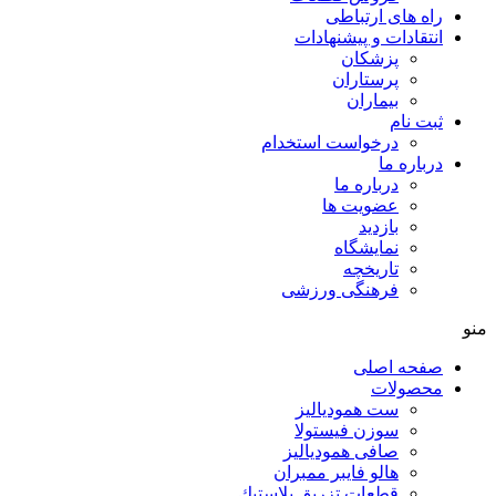
راه های ارتباطی
انتقادات و پيشنهادات
پزشكان
پرستاران
بيماران
ثبت نام
درخواست استخدام
درباره ما
درباره ما
عضویت ها
بازدید
نمایشگاه
تاريخچه
فرهنگی ورزشی
منو
صفحه اصلی
محصولات
ست همودیالیز
سوزن فیستولا
صافی همودیالیز
هالو فایبر ممبران
قطعات تزريق پلاستيك