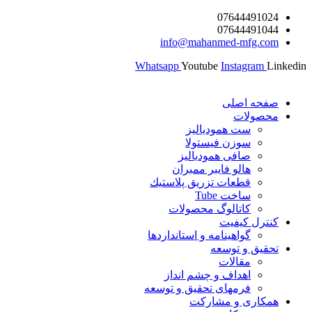
پرش
07644491024
07644491044
به
info@mahanmed-mfg.com
محتوا
Whatsapp
Youtube
Instagram
Linkedin
صفحه اصلی
محصولات
ست همودیالیز
سوزن فیستولا
صافی همودیالیز
هالو فایبر ممبران
قطعات تزريق پلاستيك
ساخت Tube
کاتالوگ محصولات
کنترل کیفیت
گواهينامه و استانداردها
تحقيق و توسعه
مقالات
اهداف و چشم انداز
فرمهای تحقیق و توسعه
همکاری و مشارکت