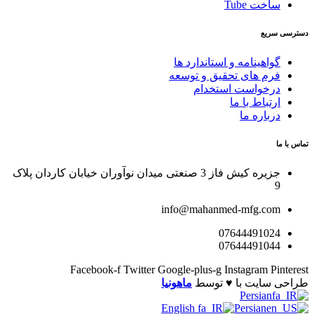
ساخت Tube
دسترسی سریع
گواهینامه و استاندارد ها
فرم های تحقیق و توسعه
درخواست استخدام
ارتباط با ما
درباره ما
تماس با ما
جزیره کیش فاز 3 صنعتی میدان نوآوران خیابان کاردان پلاک
9
info@mahanmed-mfg.com
07644491024
07644491044
Facebook-f
Twitter
Google-plus-g
Instagram
Pinterest
طراحی سایت با ♥️ توسط
ماهونیا
Persian
English
Persian