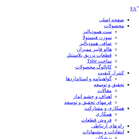
صفحه اصلی
محصولات
ست همودیالیز
سوزن فیستولا
صافی همودیالیز
هالو فایبر ممبران
قطعات تزريق پلاستيك
ساخت Tube
کاتالوگ محصولات
کنترل کیفیت
گواهينامه و استانداردها
تحقيق و توسعه
مقالات
اهداف و چشم انداز
فرمهای تحقیق و توسعه
همکاری و مشارکت
همکاری
فروش قطعات
راه های ارتباطی
انتقادات و پيشنهادات
پزشكان