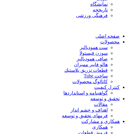
نمایشگاه
تاريخچه
فرهنگی ورزشی
صفحه اصلی
محصولات
ست همودیالیز
سوزن فیستولا
صافی همودیالیز
هالو فایبر ممبران
قطعات تزريق پلاستيك
ساخت Tube
کاتالوگ محصولات
کنترل کیفیت
گواهينامه و استانداردها
تحقيق و توسعه
مقالات
اهداف و چشم انداز
فرمهای تحقیق و توسعه
همکاری و مشارکت
همکاری
فروش قطعات