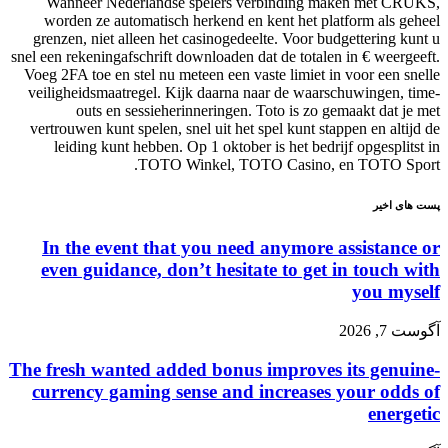
Wanneer Nederlandse spelers verbinding maken met CRUKS,
worden ze automatisch herkend en kent het platform als geheel
grenzen, niet alleen het casinogedeelte. Voor budgettering kunt u
snel een rekeningafschrift downloaden dat de totalen in € weergeeft.
Voeg 2FA toe en stel nu meteen een vaste limiet in voor een snelle
veiligheidsmaatregel. Kijk daarna naar de waarschuwingen, time-
outs en sessieherinneringen. Toto is zo gemaakt dat je met
vertrouwen kunt spelen, snel uit het spel kunt stappen en altijd de
leiding kunt hebben. Op 1 oktober is het bedrijf opgesplitst in
TOTO Winkel, TOTO Casino, en TOTO Sport.
پست های اخیر
In the event that you need anymore assistance or
even guidance, don’t hesitate to get in touch with
you myself
آگوست 7, 2026
The fresh wanted added bonus improves its genuine-
currency gaming sense and increases your odds of
energetic