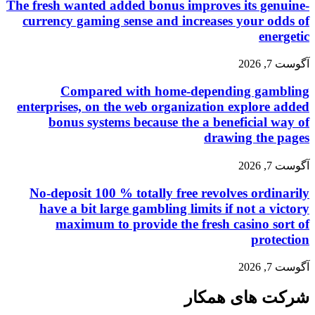
The fresh wanted added bonus improves its genuine-
currency gaming sense and increases your odds of
energetic
آگوست 7, 2026
Compared with home-depending gambling
enterprises, on the web organization explore added
bonus systems because the a beneficial way of
drawing the pages
آگوست 7, 2026
No-deposit 100 % totally free revolves ordinarily
have a bit large gambling limits if not a victory
maximum to provide the fresh casino sort of
protection
آگوست 7, 2026
شرکت های همکار