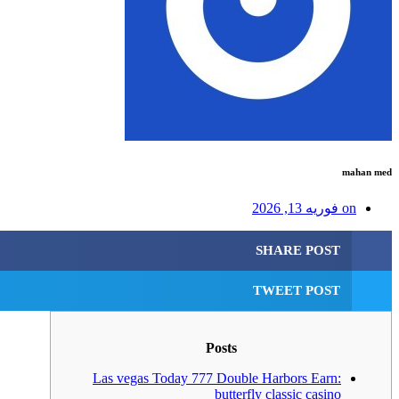
mahan med
on
فوریه 13, 2026
SHARE POST
TWEET POST
Posts
Las vegas Today 777 Double Harbors Earn:
butterfly classic casino