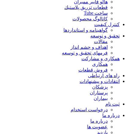
هالو فایبر ممبران
قطعات تزريق پلاستيك
ساخت Tube
کاتالوگ محصولات
کنترل کیفیت
گواهينامه و استانداردها
تحقيق و توسعه
مقالات
اهداف و چشم انداز
فرمهای تحقیق و توسعه
همکاری و مشارکت
همکاری
فروش قطعات
راه های ارتباطی
انتقادات و پيشنهادات
پزشكان
پرستاران
بيماران
ثبت نام
درخواست استخدام
درباره ما
درباره ما
عضویت ها
بازدید