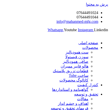
پرش به محتوا
07644491024
07644491044
info@mahanmed-mfg.com
Whatsapp
Youtube
Instagram
Linkedin
صفحه اصلی
محصولات
ست همودیالیز
سوزن فیستولا
صافی همودیالیز
هالو فایبر ممبران
قطعات تزريق پلاستيك
ساخت Tube
کاتالوگ محصولات
کنترل کیفیت
گواهينامه و استانداردها
تحقيق و توسعه
مقالات
اهداف و چشم انداز
فرمهای تحقیق و توسعه