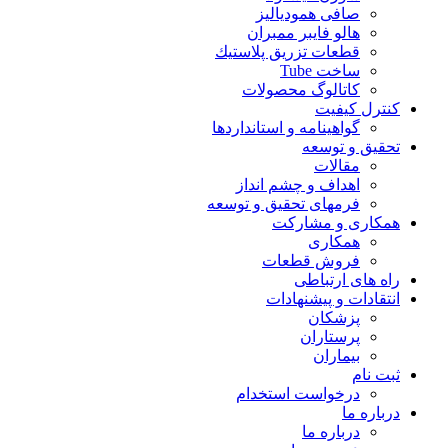
صافی همودیالیز
هالو فایبر ممبران
قطعات تزريق پلاستيك
ساخت Tube
کاتالوگ محصولات
کنترل کیفیت
گواهينامه و استانداردها
تحقيق و توسعه
مقالات
اهداف و چشم انداز
فرمهای تحقیق و توسعه
همکاری و مشارکت
همکاری
فروش قطعات
راه های ارتباطی
انتقادات و پيشنهادات
پزشكان
پرستاران
بيماران
ثبت نام
درخواست استخدام
درباره ما
درباره ما