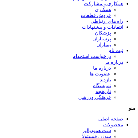
همکاری و مشارکت
همکاری
فروش قطعات
راه های ارتباطی
انتقادات و پيشنهادات
پزشكان
پرستاران
بيماران
ثبت نام
درخواست استخدام
درباره ما
درباره ما
عضویت ها
بازدید
نمایشگاه
تاريخچه
فرهنگی ورزشی
منو
صفحه اصلی
محصولات
ست همودیالیز
سوزن فیستولا