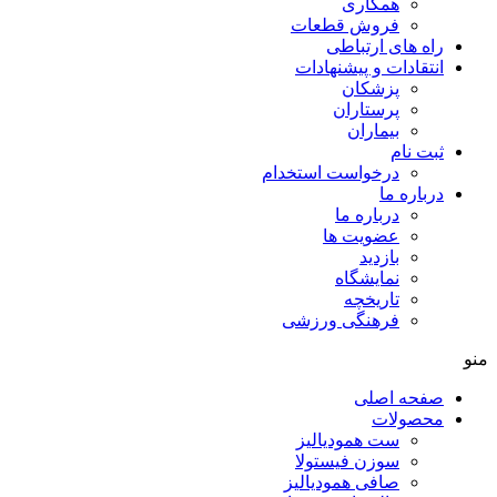
همکاری
فروش قطعات
راه های ارتباطی
انتقادات و پيشنهادات
پزشكان
پرستاران
بيماران
ثبت نام
درخواست استخدام
درباره ما
درباره ما
عضویت ها
بازدید
نمایشگاه
تاريخچه
فرهنگی ورزشی
منو
صفحه اصلی
محصولات
ست همودیالیز
سوزن فیستولا
صافی همودیالیز