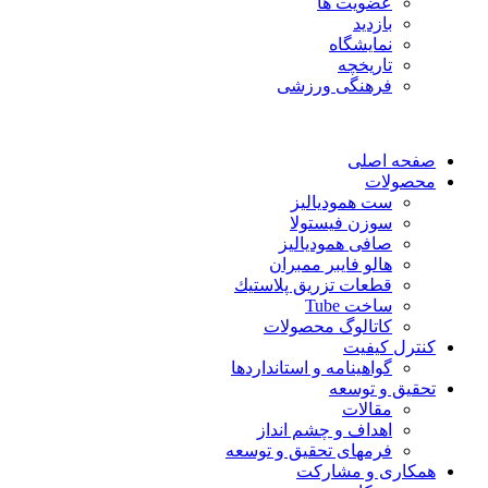
عضویت ها
بازدید
نمایشگاه
تاريخچه
فرهنگی ورزشی
صفحه اصلی
محصولات
ست همودیالیز
سوزن فیستولا
صافی همودیالیز
هالو فایبر ممبران
قطعات تزريق پلاستيك
ساخت Tube
کاتالوگ محصولات
کنترل کیفیت
گواهينامه و استانداردها
تحقيق و توسعه
مقالات
اهداف و چشم انداز
فرمهای تحقیق و توسعه
همکاری و مشارکت