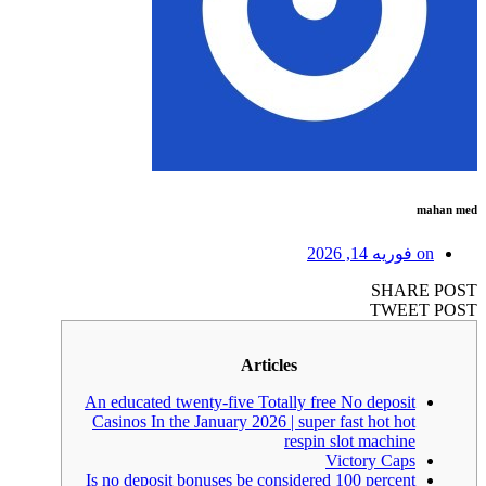
mahan med
on
فوریه 14, 2026
SHARE POST
TWEET POST
Articles
An educated twenty-five Totally free No deposit
Casinos In the January 2026 | super fast hot hot
respin slot machine
Victory Caps
Is no deposit bonuses be considered 100 percent