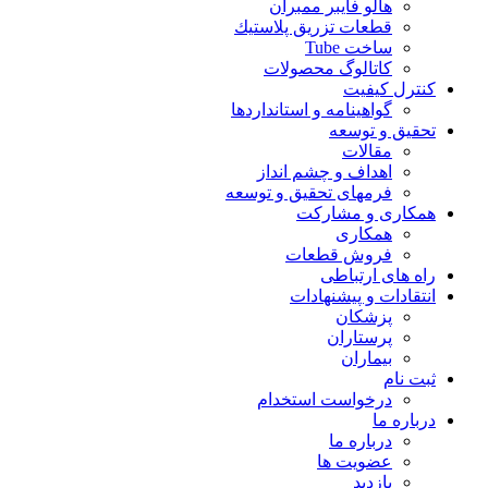
هالو فایبر ممبران
قطعات تزريق پلاستيك
ساخت Tube
کاتالوگ محصولات
کنترل کیفیت
گواهينامه و استانداردها
تحقيق و توسعه
مقالات
اهداف و چشم انداز
فرمهای تحقیق و توسعه
همکاری و مشارکت
همکاری
فروش قطعات
راه های ارتباطی
انتقادات و پيشنهادات
پزشكان
پرستاران
بيماران
ثبت نام
درخواست استخدام
درباره ما
درباره ما
عضویت ها
بازدید