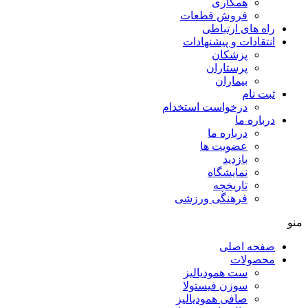
همکاری
فروش قطعات
راه های ارتباطی
انتقادات و پيشنهادات
پزشكان
پرستاران
بيماران
ثبت نام
درخواست استخدام
درباره ما
درباره ما
عضویت ها
بازدید
نمایشگاه
تاريخچه
فرهنگی ورزشی
منو
صفحه اصلی
محصولات
ست همودیالیز
سوزن فیستولا
صافی همودیالیز