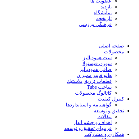
عضویت ها
بازدید
نمایشگاه
تاريخچه
فرهنگی ورزشی
صفحه اصلی
محصولات
ست همودیالیز
سوزن فیستولا
صافی همودیالیز
هالو فایبر ممبران
قطعات تزريق پلاستيك
ساخت Tube
کاتالوگ محصولات
کنترل کیفیت
گواهينامه و استانداردها
تحقيق و توسعه
مقالات
اهداف و چشم انداز
فرمهای تحقیق و توسعه
همکاری و مشارکت