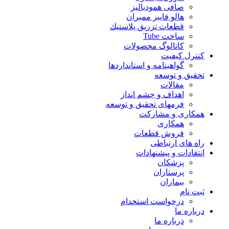
صافی همودیالیز
هالو فایبر ممبران
قطعات تزريق پلاستيك
ساخت Tube
کاتالوگ محصولات
کنترل کیفیت
گواهينامه و استانداردها
تحقيق و توسعه
مقالات
اهداف و چشم انداز
فرمهای تحقیق و توسعه
همکاری و مشارکت
همکاری
فروش قطعات
راه های ارتباطی
انتقادات و پيشنهادات
پزشكان
پرستاران
بيماران
ثبت نام
درخواست استخدام
درباره ما
درباره ما