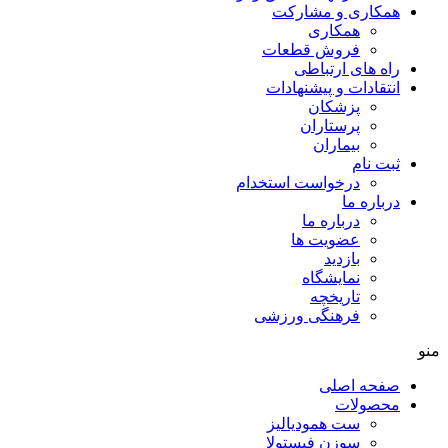
همکاری و مشارکت
همکاری
فروش قطعات
راه های ارتباطی
انتقادات و پيشنهادات
پزشكان
پرستاران
بيماران
ثبت نام
درخواست استخدام
درباره ما
درباره ما
عضویت ها
بازدید
نمایشگاه
تاريخچه
فرهنگی ورزشی
منو
صفحه اصلی
محصولات
ست همودیالیز
سوزن فیستولا