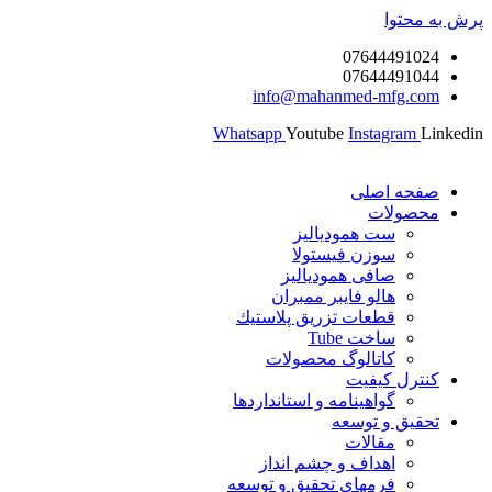
پرش به محتوا
07644491024
07644491044
info@mahanmed-mfg.com
Whatsapp
Youtube
Instagram
Linkedin
صفحه اصلی
محصولات
ست همودیالیز
سوزن فیستولا
صافی همودیالیز
هالو فایبر ممبران
قطعات تزريق پلاستيك
ساخت Tube
کاتالوگ محصولات
کنترل کیفیت
گواهينامه و استانداردها
تحقيق و توسعه
مقالات
اهداف و چشم انداز
فرمهای تحقیق و توسعه