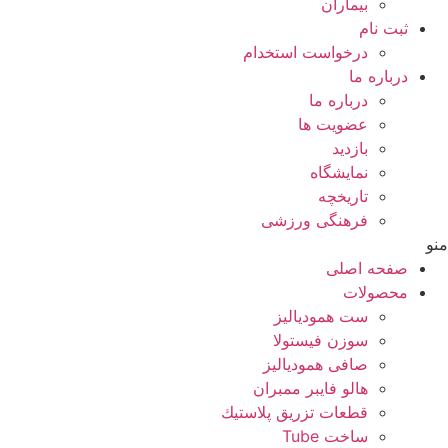
بيماران
ثبت نام
درخواست استخدام
درباره ما
درباره ما
عضویت ها
بازدید
نمایشگاه
تاريخچه
فرهنگی ورزشی
منو
صفحه اصلی
محصولات
ست همودیالیز
سوزن فیستولا
صافی همودیالیز
هالو فایبر ممبران
قطعات تزريق پلاستيك
ساخت Tube