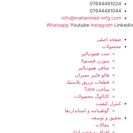
رش
07644491024
ه
07644491044
حتوا
info@mahanmed-mfg.com
Whatsapp
Youtube
Instagram
Linkedin
صفحه اصلی
محصولات
ست همودیالیز
سوزن فیستولا
صافی همودیالیز
هالو فایبر ممبران
قطعات تزريق پلاستيك
ساخت Tube
کاتالوگ محصولات
کنترل کیفیت
گواهينامه و استانداردها
تحقيق و توسعه
مقالات
اهداف و چشم انداز