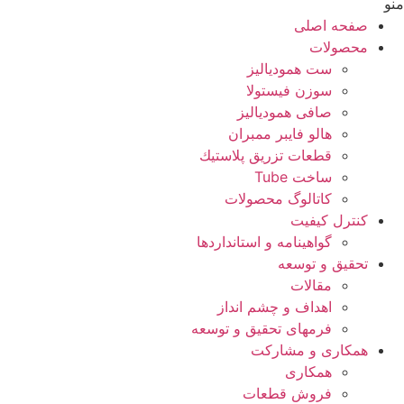
منو
صفحه اصلی
محصولات
ست همودیالیز
سوزن فیستولا
صافی همودیالیز
هالو فایبر ممبران
قطعات تزريق پلاستيك
ساخت Tube
کاتالوگ محصولات
کنترل کیفیت
گواهينامه و استانداردها
تحقيق و توسعه
مقالات
اهداف و چشم انداز
فرمهای تحقیق و توسعه
همکاری و مشارکت
همکاری
فروش قطعات