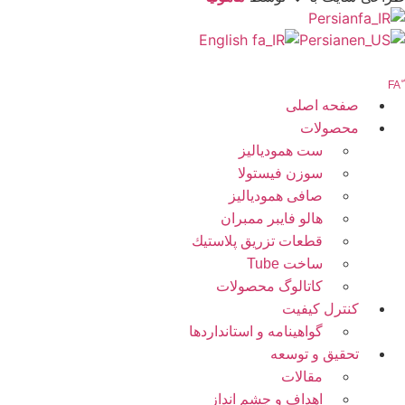
Persian
English
Persian
صفحه اصلی
محصولات
ست همودیالیز
سوزن فیستولا
صافی همودیالیز
هالو فایبر ممبران
قطعات تزريق پلاستيك
ساخت Tube
کاتالوگ محصولات
کنترل کیفیت
گواهينامه و استانداردها
تحقيق و توسعه
مقالات
اهداف و چشم انداز