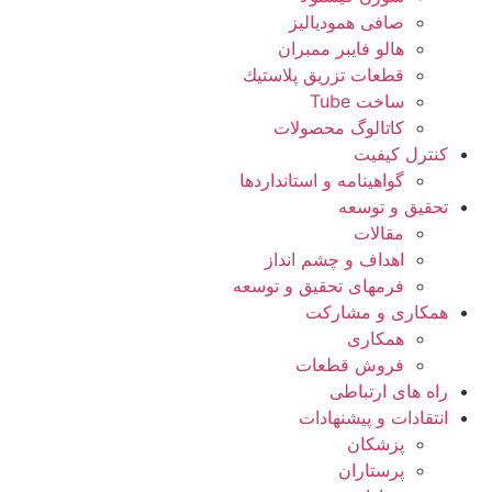
صافی همودیالیز
هالو فایبر ممبران
قطعات تزريق پلاستيك
ساخت Tube
کاتالوگ محصولات
کنترل کیفیت
گواهينامه و استانداردها
تحقيق و توسعه
مقالات
اهداف و چشم انداز
فرمهای تحقیق و توسعه
همکاری و مشارکت
همکاری
فروش قطعات
راه های ارتباطی
انتقادات و پيشنهادات
پزشكان
پرستاران