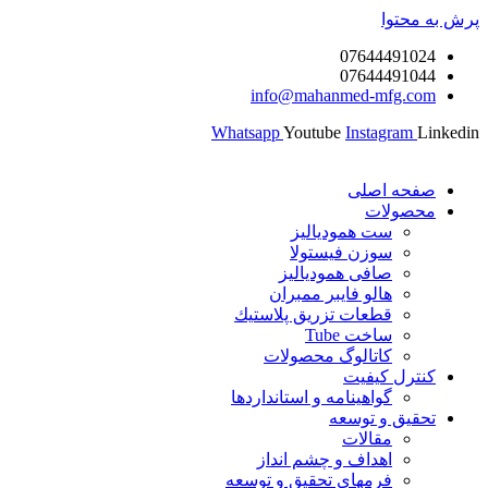
پرش به محتوا
07644491024
07644491044
info@mahanmed-mfg.com
Whatsapp
Youtube
Instagram
Linkedin
صفحه اصلی
محصولات
ست همودیالیز
سوزن فیستولا
صافی همودیالیز
هالو فایبر ممبران
قطعات تزريق پلاستيك
ساخت Tube
کاتالوگ محصولات
کنترل کیفیت
گواهينامه و استانداردها
تحقيق و توسعه
مقالات
اهداف و چشم انداز
فرمهای تحقیق و توسعه