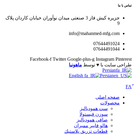
تماس با ما
جزیره کیش فاز 3 صنعتی میدان نوآوران خیابان کاردان پلاک
9
info@mahanmed-mfg.com
07644491024
07644491044
Facebook-f
Twitter
Google-plus-g
Instagram
Pinterest
طراحی سایت با ♥️ توسط
ماهونیا
Persian
English
Persian
صفحه اصلی
محصولات
ست همودیالیز
سوزن فیستولا
صافی همودیالیز
هالو فایبر ممبران
قطعات تزريق پلاستيك