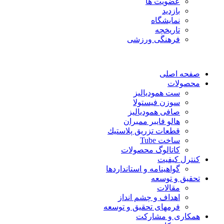
عضویت ها
بازدید
نمایشگاه
تاريخچه
فرهنگی ورزشی
صفحه اصلی
محصولات
ست همودیالیز
سوزن فیستولا
صافی همودیالیز
هالو فایبر ممبران
قطعات تزريق پلاستيك
ساخت Tube
کاتالوگ محصولات
کنترل کیفیت
گواهينامه و استانداردها
تحقيق و توسعه
مقالات
اهداف و چشم انداز
فرمهای تحقیق و توسعه
همکاری و مشارکت