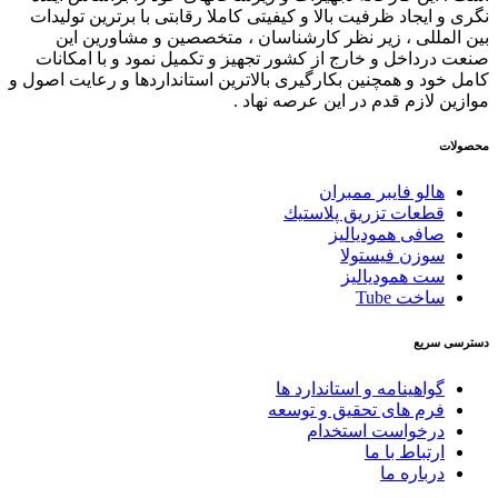
نگری و ایجاد ظرفیت بالا و کیفیتی کاملا رقابتی با برترین تولیدات
بین المللی ، زیر نظر کارشناسان ، متخصصین و مشاورین این
صنعت درداخل و خارج از کشور تجهیز و تکمیل نمود و با امکانات
کامل خود و همچنین بکارگیری بالاترین استانداردها و رعایت اصول و
موازین لازم قدم در این عرصه نهاد .
محصولات
هالو فایبر ممبران
قطعات تزريق پلاستيك
صافی همودیالیز
سوزن فیستولا
ست همودیالیز
ساخت Tube
دسترسی سریع
گواهینامه و استاندارد ها
فرم های تحقیق و توسعه
درخواست استخدام
ارتباط با ما
درباره ما