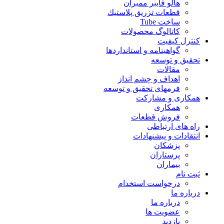
هالو فایبر ممبران
قطعات تزريق پلاستيك
ساخت Tube
کاتالوگ محصولات
کنترل کیفیت
گواهينامه و استانداردها
تحقيق و توسعه
مقالات
اهداف و چشم انداز
فرمهای تحقیق و توسعه
همکاری و مشارکت
همکاری
فروش قطعات
راه های ارتباطی
انتقادات و پيشنهادات
پزشكان
پرستاران
بيماران
ثبت نام
درخواست استخدام
درباره ما
درباره ما
عضویت ها
بازدید