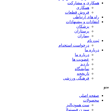
همکاری و مشارکت
همکاری
فروش قطعات
راه های ارتباطی
انتقادات و پيشنهادات
پزشكان
پرستاران
بيماران
ثبت نام
درخواست استخدام
درباره ما
درباره ما
عضویت ها
بازدید
نمایشگاه
تاريخچه
فرهنگی ورزشی
منو
صفحه اصلی
محصولات
ست همودیالیز
سوزن فیستولا