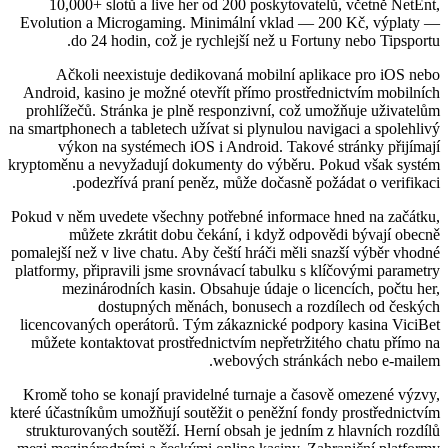
10,000+ slotů a live her od 200 poskytovatelů, včetně NetEnt,
Evolution a Microgaming. Minimální vklad — 200 Kč, výplaty —
do 24 hodin, což je rychlejší než u Fortuny nebo Tipsportu.
Ačkoli neexistuje dedikovaná mobilní aplikace pro iOS nebo
Android, kasino je možné otevřít přímo prostřednictvím mobilních
prohlížečů. Stránka je plně responzivní, což umožňuje uživatelům
na smartphonech a tabletech užívat si plynulou navigaci a spolehlivý
výkon na systémech iOS i Android. Takové stránky přijímají
kryptoměnu a nevyžadují dokumenty do výběru. Pokud však systém
podezřívá praní peněz, může dočasně požádat o verifikaci.
Pokud v něm uvedete všechny potřebné informace hned na začátku,
můžete zkrátit dobu čekání, i když odpovědi bývají obecně
pomalejší než v live chatu. Aby čeští hráči měli snazší výběr vhodné
platformy, připravili jsme srovnávací tabulku s klíčovými parametry
mezinárodních kasin. Obsahuje údaje o licencích, počtu her,
dostupných měnách, bonusech a rozdílech od českých
licencovaných operátorů. Tým zákaznické podpory kasina ViciBet
můžete kontaktovat prostřednictvím nepřetržitého chatu přímo na
webových stránkách nebo e-mailem.
Kromě toho se konají pravidelné turnaje a časově omezené výzvy,
které účastníkům umožňují soutěžit o peněžní fondy prostřednictvím
strukturovaných soutěží. Herní obsah je jedním z hlavních rozdílů