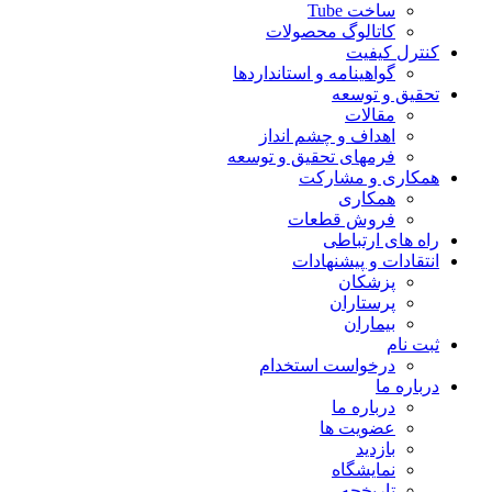
ساخت Tube
کاتالوگ محصولات
کنترل کیفیت
گواهينامه و استانداردها
تحقيق و توسعه
مقالات
اهداف و چشم انداز
فرمهای تحقیق و توسعه
همکاری و مشارکت
همکاری
فروش قطعات
راه های ارتباطی
انتقادات و پيشنهادات
پزشكان
پرستاران
بيماران
ثبت نام
درخواست استخدام
درباره ما
درباره ما
عضویت ها
بازدید
نمایشگاه
تاريخچه