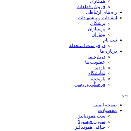
همکاری
فروش قطعات
راه های ارتباطی
انتقادات و پيشنهادات
پزشكان
پرستاران
بيماران
ثبت نام
درخواست استخدام
درباره ما
درباره ما
عضویت ها
بازدید
نمایشگاه
تاريخچه
فرهنگی ورزشی
منو
صفحه اصلی
محصولات
ست همودیالیز
سوزن فیستولا
صافی همودیالیز