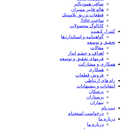
صافی همودیالیز
هالو فایبر ممبران
قطعات تزريق پلاستيك
ساخت Tube
کاتالوگ محصولات
کنترل کیفیت
گواهينامه و استانداردها
تحقيق و توسعه
مقالات
اهداف و چشم انداز
فرمهای تحقیق و توسعه
همکاری و مشارکت
همکاری
فروش قطعات
راه های ارتباطی
انتقادات و پيشنهادات
پزشكان
پرستاران
بيماران
ثبت نام
درخواست استخدام
درباره ما
درباره ما