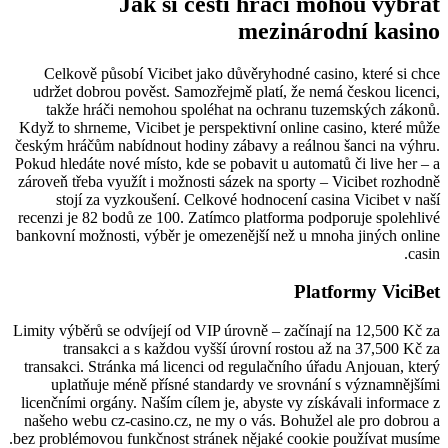
Jak si čeští hráči mohou vybrat
mezinárodní kasino
Celkově působí Vicibet jako důvěryhodné casino, které si chce
udržet dobrou pověst. Samozřejmě platí, že nemá českou licenci,
takže hráči nemohou spoléhat na ochranu tuzemských zákonů.
Když to shrneme, Vicibet je perspektivní online casino, které může
českým hráčům nabídnout hodiny zábavy a reálnou šanci na výhru.
Pokud hledáte nové místo, kde se pobavit u automatů či live her – a
zároveň třeba využít i možnosti sázek na sporty – Vicibet rozhodně
stojí za vyzkoušení. Celkové hodnocení casina Vicibet v naší
recenzi je 82 bodů ze 100. Zatímco platforma podporuje spolehlivé
bankovní možnosti, výběr je omezenější než u mnoha jiných online
casin.
Platformy ViciBet
Limity výběrů se odvíjejí od VIP úrovně – začínají na 12,500 Kč za
transakci a s každou vyšší úrovní rostou až na 37,500 Kč za
transakci. Stránka má licenci od regulačního úřadu Anjouan, který
uplatňuje méně přísné standardy ve srovnání s významnějšími
licenčními orgány. Naším cílem je, abyste vy získávali informace z
našeho webu cz-casino.cz, ne my o vás. Bohužel ale pro dobrou a
bez problémovou funkčnost stránek nějaké cookie používat musíme.