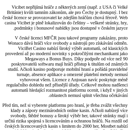
Vicibet nepřijímá hráče z některých zemí (např. z USA či Velké
Británie) kvůli tamním zákonům, ale pro Čechy je dostupný. I bez
české licence se provozovatel ke zdejším hráčům chová férově. Web
casina Vicibet je plně lokalizován do češtiny – veškeré stránky, hry,
podmínky i bonusové nabídky jsou dostupné v českém jazyce.
V české licenci MFČR jsou takové programy zakázány, proto
Wonaco dává hráči více svobody a nástrojů pro získávání odměn.
ViciBet Casino nabízí široký výběr automatů, od klasických
provedení až po moderní novinky s pokročilými mechanikami jako
Megaways a Bonus Buys. Díky podpoře od více než 90
poskytovatelů softwaru mají hráči přístup k titulům od známých
studií. Ačkoli kasino podporuje mobilní hraní a pořádá pravidelné
turnaje, absence aplikace a omezené platební metody nemusí
vyhovovat všem. Licence z Anjouan navíc poskytuje méně
regulačního dohledu než přísnější úřady. Celkově mohou nadšenci
automatů hledající rozmanitost platformu ocenit, i když v jiných
oblastech nemusí splnit všechna očekávání.
Před tím, než si vyberete platformu pro hraní, je třeba zvážit všechny
klady a zápory mezinárodních online kasin. Ačkoli nabízejí více
svobody, štědré bonusy a široký výběr her, takové stránky mají i
určitá rizika spojená s licencováním a ochranou hráčů. Na rozdíl od
českých licencovaných kasin s limitem do 2000 her, Mostbet nabízí