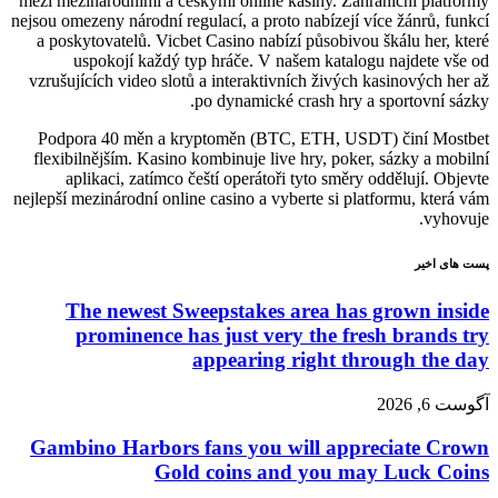
mezi mezinárodními a českými online kasiny. Zahraniční platformy
nejsou omezeny národní regulací, a proto nabízejí více žánrů, funkcí
a poskytovatelů. Vicbet Casino nabízí působivou škálu her, které
uspokojí každý typ hráče. V našem katalogu najdete vše od
vzrušujících video slotů a interaktivních živých kasinových her až
po dynamické crash hry a sportovní sázky.
Podpora 40 měn a kryptoměn (BTC, ETH, USDT) činí Mostbet
flexibilnějším. Kasino kombinuje live hry, poker, sázky a mobilní
aplikaci, zatímco čeští operátoři tyto směry oddělují. Objevte
nejlepší mezinárodní online casino a vyberte si platformu, která vám
vyhovuje.
پست های اخیر
The newest Sweepstakes area has grown inside
prominence has just very the fresh brands try
appearing right through the day
آگوست 6, 2026
Gambino Harbors fans you will appreciate Crown
Gold coins and you may Luck Coins