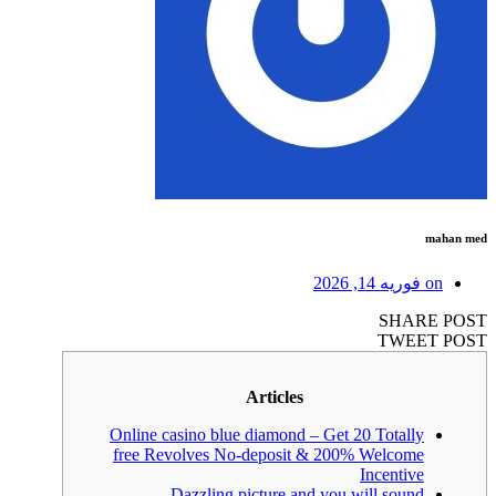
mahan med
on
فوریه 14, 2026
SHARE POST
TWEET POST
Articles
Online casino blue diamond – Get 20 Totally
free Revolves No-deposit & 200% Welcome
Incentive
Dazzling picture and you will sound