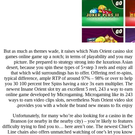
But as much as themes wade, it raises which Nuts Orient casino slot
games online game up a notch; in terms of playability and you may
picture. Be prepared to strategy strong into the luxurious Asian
desert, because you spin these types of 5×step 3 reels and enjoy all
that which wild surroundings has to offer. Offering reel re-spins,
typical difference, ample RTP of around 97% – 98% or over to help
you 30 100 percent free Spins having a nice 3x earn multiplier. The
newest Insane Orient slot try an excellent 5 reel, 243 a way to earn
online game developed by Microgaming. Microgaming like its 243
ways to earn video clips slots, nevertheless Nuts Orient video slot
provides you with a whole the brand new means to fix enjoy.
Unfortunately, for many who’re also looking for a casino in the
Branson (or nearby in the nearby city) – you’re likely to features
difficulty trying to find you to… here aren’t one. The newest Chief’s
Line chairs also offers unmatched watching of one’s let you know