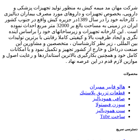
شرکت مهان مد میمه کیش به منظور تولید تجهیزات پزشکی و
دارویی، بخصوص تجهیزات و داروهای مورد مصرف بیماران دیالیزی
، کارخانه خود را در سال 1389در جزیره کیش واقع در جنوب کشور
ایران در زمینی به مساحت بالغ بر 32000 متر مربع احداث نموده
است . این کارخانه تجهیزات و زیرساخاتهای خود را براساس آینده
نگری و ایجاد ظرفیت بالا و کیفیتی کاملا رقابتی با برترین تولیدات
بین المللی ، زیر نظر کارشناسان ، متخصصین و مشاورین این
صنعت درداخل و خارج از کشور تجهیز و تکمیل نمود و با امکانات
کامل خود و همچنین بکارگیری بالاترین استانداردها و رعایت اصول و
موازین لازم قدم در این عرصه نهاد .
محصولات
هالو فایبر ممبران
قطعات تزريق پلاستيك
صافی همودیالیز
سوزن فیستولا
ست همودیالیز
ساخت Tube
دسترسی سریع