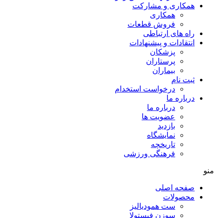
همکاری و مشارکت
همکاری
فروش قطعات
راه های ارتباطی
انتقادات و پيشنهادات
پزشكان
پرستاران
بيماران
ثبت نام
درخواست استخدام
درباره ما
درباره ما
عضویت ها
بازدید
نمایشگاه
تاريخچه
فرهنگی ورزشی
منو
صفحه اصلی
محصولات
ست همودیالیز
سوزن فیستولا