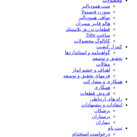
محصولات
ست همودیالیز
سوزن فیستولا
صافی همودیالیز
هالو فایبر ممبران
قطعات تزريق پلاستيك
ساخت Tube
کاتالوگ محصولات
کنترل کیفیت
گواهينامه و استانداردها
تحقيق و توسعه
مقالات
اهداف و چشم انداز
فرمهای تحقیق و توسعه
همکاری و مشارکت
همکاری
فروش قطعات
راه های ارتباطی
انتقادات و پيشنهادات
پزشكان
پرستاران
بيماران
ثبت نام
درخواست استخدام