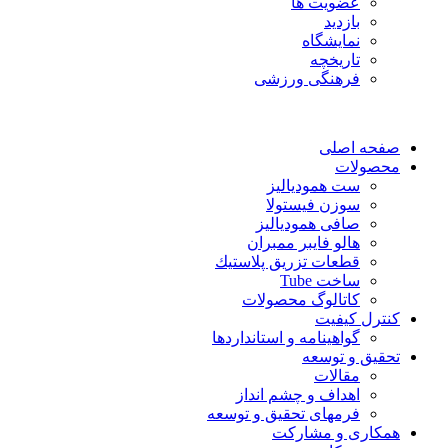
عضویت ها
بازدید
نمایشگاه
تاريخچه
فرهنگی ورزشی
صفحه اصلی
محصولات
ست همودیالیز
سوزن فیستولا
صافی همودیالیز
هالو فایبر ممبران
قطعات تزريق پلاستيك
ساخت Tube
کاتالوگ محصولات
کنترل کیفیت
گواهينامه و استانداردها
تحقيق و توسعه
مقالات
اهداف و چشم انداز
فرمهای تحقیق و توسعه
همکاری و مشارکت