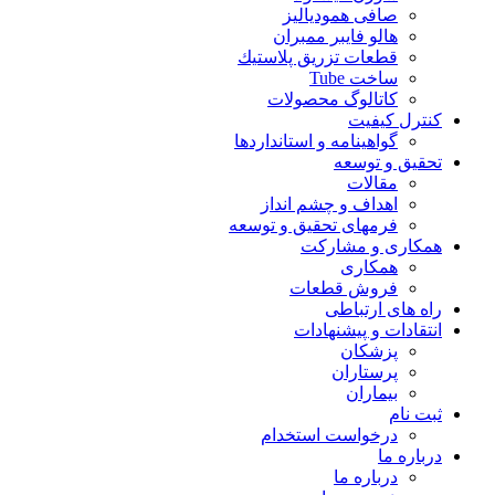
صافی همودیالیز
هالو فایبر ممبران
قطعات تزريق پلاستيك
ساخت Tube
کاتالوگ محصولات
کنترل کیفیت
گواهينامه و استانداردها
تحقيق و توسعه
مقالات
اهداف و چشم انداز
فرمهای تحقیق و توسعه
همکاری و مشارکت
همکاری
فروش قطعات
راه های ارتباطی
انتقادات و پيشنهادات
پزشكان
پرستاران
بيماران
ثبت نام
درخواست استخدام
درباره ما
درباره ما