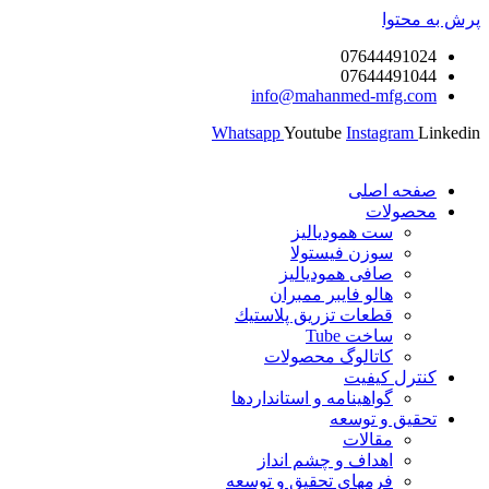
پرش به محتوا
07644491024
07644491044
info@mahanmed-mfg.com
Whatsapp
Youtube
Instagram
Linkedin
صفحه اصلی
محصولات
ست همودیالیز
سوزن فیستولا
صافی همودیالیز
هالو فایبر ممبران
قطعات تزريق پلاستيك
ساخت Tube
کاتالوگ محصولات
کنترل کیفیت
گواهينامه و استانداردها
تحقيق و توسعه
مقالات
اهداف و چشم انداز
فرمهای تحقیق و توسعه