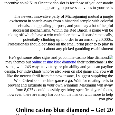
incentive spin? Nuts Orient video slot is for those of you constantly
appearing to possess activities to your reels.
The newest innovative party of Microgaming mutual a jungle
excitement in search away from a historical temple with colorful
visuals, an appealing purpose, and you may a lot of helpful
successful mechanisms. Within the Red Baron, a plane will be
taking off which have a win multiplier that will soar dramatically,
potentially climbing up in order to an amazing 20,000x.
Professionals should consider all the small print prior to to play in
just about any picked gambling establishment.
He’s got some other signs and you
may themes but
online casino blue diamond
their technicians is the
same, with 243 ways to victory, respin ability and you can payline
design. For individuals who’re also keen on slot game and you will
like the newest thrill from the new insane, I suggest supplying the
Wild Orient slot machine game a go. Wait for rotating reels to
prevent and luxuriate in your own winning! Maximum win away
from 8,035x could possibly get bring specific players’ focus,
however, there are many harbors on the market with more to help
you give.
Online casino blue diamond – Get 20