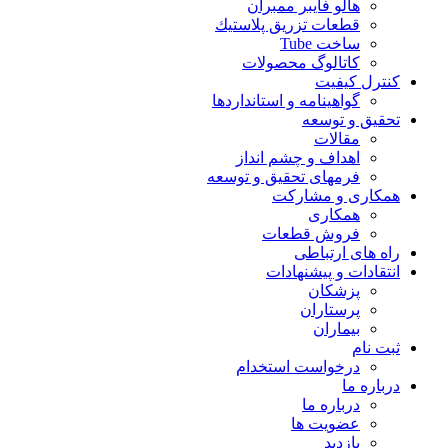
هالو فایبر ممبران
قطعات تزريق پلاستيك
ساخت Tube
کاتالوگ محصولات
کنترل کیفیت
گواهينامه و استانداردها
تحقيق و توسعه
مقالات
اهداف و چشم انداز
فرمهای تحقیق و توسعه
همکاری و مشارکت
همکاری
فروش قطعات
راه های ارتباطی
انتقادات و پيشنهادات
پزشكان
پرستاران
بيماران
ثبت نام
درخواست استخدام
درباره ما
درباره ما
عضویت ها
بازدید