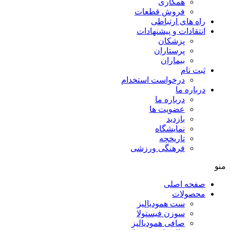
همکاری
فروش قطعات
راه های ارتباطی
انتقادات و پيشنهادات
پزشكان
پرستاران
بيماران
ثبت نام
درخواست استخدام
درباره ما
درباره ما
عضویت ها
بازدید
نمایشگاه
تاريخچه
فرهنگی ورزشی
منو
صفحه اصلی
محصولات
ست همودیالیز
سوزن فیستولا
صافی همودیالیز