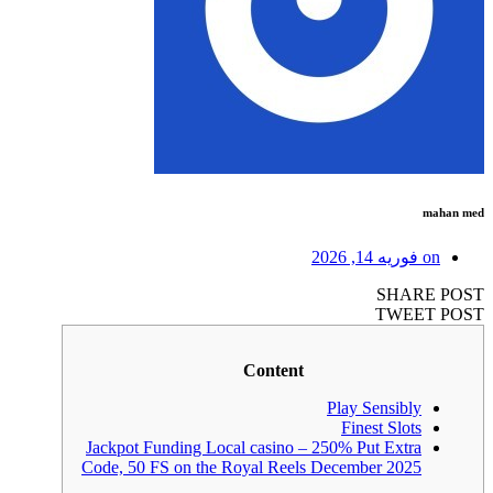
mahan med
on
فوریه 14, 2026
SHARE POST
TWEET POST
Content
Play Sensibly
Finest Slots
Jackpot Funding Local casino – 250% Put Extra
Code, 50 FS on the Royal Reels December 2025