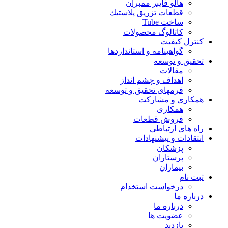
هالو فایبر ممبران
قطعات تزريق پلاستيك
ساخت Tube
کاتالوگ محصولات
کنترل کیفیت
گواهينامه و استانداردها
تحقيق و توسعه
مقالات
اهداف و چشم انداز
فرمهای تحقیق و توسعه
همکاری و مشارکت
همکاری
فروش قطعات
راه های ارتباطی
انتقادات و پيشنهادات
پزشكان
پرستاران
بيماران
ثبت نام
درخواست استخدام
درباره ما
درباره ما
عضویت ها
بازدید