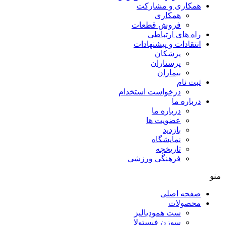
همکاری و مشارکت
همکاری
فروش قطعات
راه های ارتباطی
انتقادات و پيشنهادات
پزشكان
پرستاران
بيماران
ثبت نام
درخواست استخدام
درباره ما
درباره ما
عضویت ها
بازدید
نمایشگاه
تاريخچه
فرهنگی ورزشی
منو
صفحه اصلی
محصولات
ست همودیالیز
سوزن فیستولا