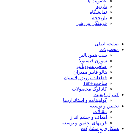
عضویت ها
بازدید
نمایشگاه
تاريخچه
فرهنگی ورزشی
صفحه اصلی
محصولات
ست همودیالیز
سوزن فیستولا
صافی همودیالیز
هالو فایبر ممبران
قطعات تزريق پلاستيك
ساخت Tube
کاتالوگ محصولات
کنترل کیفیت
گواهينامه و استانداردها
تحقيق و توسعه
مقالات
اهداف و چشم انداز
فرمهای تحقیق و توسعه
همکاری و مشارکت