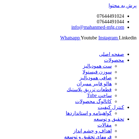
پرش به محتوا
07644491024
07644491044
info@mahanmed-mfg.com
Whatsapp
Youtube
Instagram
Linkedin
صفحه اصلی
محصولات
ست همودیالیز
سوزن فیستولا
صافی همودیالیز
هالو فایبر ممبران
قطعات تزريق پلاستيك
ساخت Tube
کاتالوگ محصولات
کنترل کیفیت
گواهينامه و استانداردها
تحقيق و توسعه
مقالات
اهداف و چشم انداز
فرمهای تحقیق و توسعه