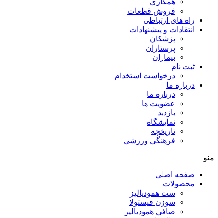
همکاری
فروش قطعات
راه های ارتباطی
انتقادات و پيشنهادات
پزشكان
پرستاران
بيماران
ثبت نام
درخواست استخدام
درباره ما
درباره ما
عضویت ها
بازدید
نمایشگاه
تاريخچه
فرهنگی ورزشی
منو
صفحه اصلی
محصولات
ست همودیالیز
سوزن فیستولا
صافی همودیالیز