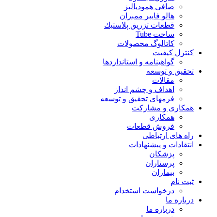
صافی همودیالیز
هالو فایبر ممبران
قطعات تزريق پلاستيك
ساخت Tube
کاتالوگ محصولات
کنترل کیفیت
گواهينامه و استانداردها
تحقيق و توسعه
مقالات
اهداف و چشم انداز
فرمهای تحقیق و توسعه
همکاری و مشارکت
همکاری
فروش قطعات
راه های ارتباطی
انتقادات و پيشنهادات
پزشكان
پرستاران
بيماران
ثبت نام
درخواست استخدام
درباره ما
درباره ما