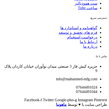
ست همودیالیز
ساخت Tube
سترسی سریع
گواهینامه و استاندارد ها
فرم های تحقیق و توسعه
درخواست استخدام
ارتباط با ما
درباره ما
ماس با ما
جزیره کیش فاز 3 صنعتی میدان نوآوران خیابان کاردان پلاک
9
info@mahanmed-mfg.com
07644491024
07644491044
Facebook-f
Twitter
Google-plus-g
Instagram
Pinteres
راحی سایت با ♥️ توسط
ماهونیا