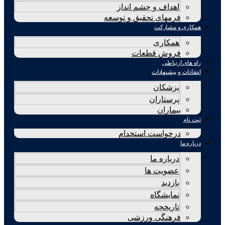
اهداف و چشم انداز
فرمهای تحقیق و توسعه
همکاری و مشارکت
همکاری
فروش قطعات
راه های ارتباطی
انتقادات و پيشنهادات
پزشكان
پرستاران
بيماران
ثبت نام
درخواست استخدام
درباره ما
درباره ما
عضویت ها
بازدید
نمایشگاه
تاريخچه
فرهنگی ورزشی