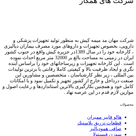
رکت های همکار
رکت مهان مد میمه کیش به منظور تولید تجهیزات پزشکی و
ارویی، بخصوص تجهیزات و داروهای مورد مصرف بیماران دیالیزی
، کارخانه خود را در سال 1389در جزیره کیش واقع در جنوب کشور
ایران در زمینی به مساحت بالغ بر 32000 متر مربع احداث نموده
ست . این کارخانه تجهیزات و زیرساخاتهای خود را براساس آینده
گری و ایجاد ظرفیت بالا و کیفیتی کاملا رقابتی با برترین تولیدات
ین المللی ، زیر نظر کارشناسان ، متخصصین و مشاورین این
نعت درداخل و خارج از کشور تجهیز و تکمیل نمود و با امکانات
امل خود و همچنین بکارگیری بالاترین استانداردها و رعایت اصول و
وازین لازم قدم در این عرصه نهاد .
حصولات
هالو فایبر ممبران
قطعات تزريق پلاستيك
صافی همودیالیز
سوزن فیستولا