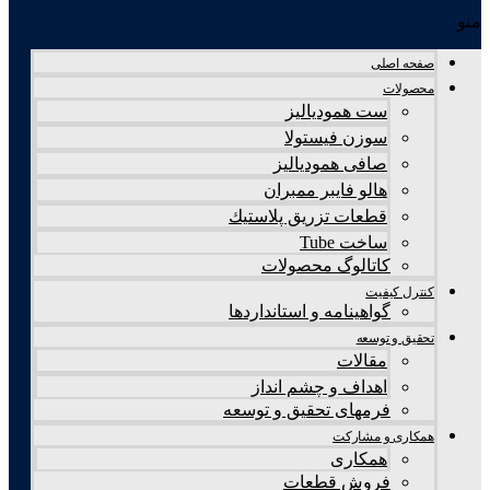
نو
صفحه اصلی
محصولات
ست همودیالیز
سوزن فیستولا
صافی همودیالیز
هالو فایبر ممبران
قطعات تزريق پلاستيك
ساخت Tube
کاتالوگ محصولات
کنترل کیفیت
گواهينامه و استانداردها
تحقيق و توسعه
مقالات
اهداف و چشم انداز
فرمهای تحقیق و توسعه
همکاری و مشارکت
همکاری
فروش قطعات