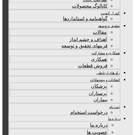
کاتالوگ محصولات
کنترل کیفیت
گواهينامه و استانداردها
تحقيق و توسعه
مقالات
اهداف و چشم انداز
فرمهای تحقیق و توسعه
همکاری و مشارکت
همکاری
فروش قطعات
راه های ارتباطی
انتقادات و پيشنهادات
پزشكان
پرستاران
بيماران
ثبت نام
درخواست استخدام
درباره ما
درباره ما
عضویت ها