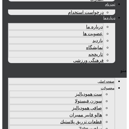
ثبت نام
درخواست استخدام
درباره ما
درباره ما
عضویت ها
بازدید
نمایشگاه
تاريخچه
فرهنگی ورزشی
نو
صفحه اصلی
محصولات
ست همودیالیز
سوزن فیستولا
صافی همودیالیز
هالو فایبر ممبران
قطعات تزريق پلاستيك
ساخت Tube