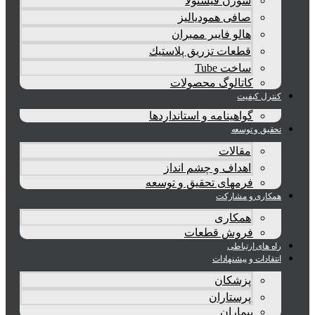
سوزن فیستولا
صافی همودیالیز
هالو فایبر ممبران
قطعات تزريق پلاستيك
ساخت Tube
کاتالوگ محصولات
کنترل کیفیت
گواهينامه و استانداردها
تحقيق و توسعه
مقالات
اهداف و چشم انداز
فرمهای تحقیق و توسعه
همکاری و مشارکت
همکاری
فروش قطعات
راه های ارتباطی
انتقادات و پيشنهادات
پزشكان
پرستاران
بيماران