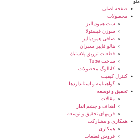
منو
صفحه اصلی
محصولات
ست همودیالیز
سوزن فیستولا
صافی همودیالیز
هالو فایبر ممبران
قطعات تزريق پلاستيك
ساخت Tube
کاتالوگ محصولات
کنترل کیفیت
گواهينامه و استانداردها
تحقيق و توسعه
مقالات
اهداف و چشم انداز
فرمهای تحقیق و توسعه
همکاری و مشارکت
همکاری
فروش قطعات