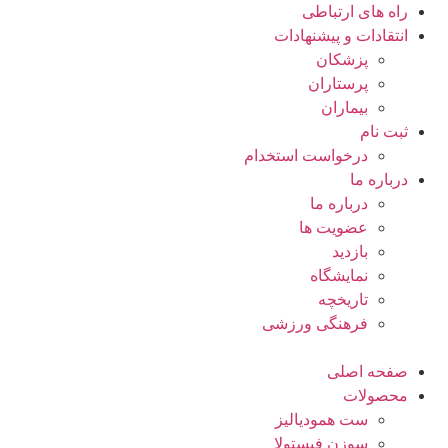
راه های ارتباطی
انتقادات و پيشنهادات
پزشكان
پرستاران
بيماران
ثبت نام
درخواست استخدام
درباره ما
درباره ما
عضویت ها
بازدید
نمایشگاه
تاريخچه
فرهنگی ورزشی
صفحه اصلی
محصولات
ست همودیالیز
سوزن فیستولا