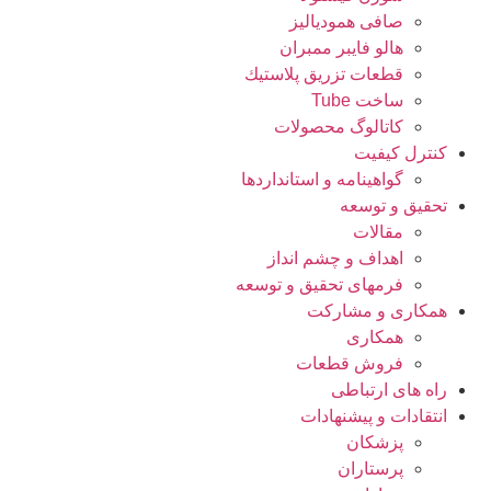
صافی همودیالیز
هالو فایبر ممبران
قطعات تزريق پلاستيك
ساخت Tube
کاتالوگ محصولات
کنترل کیفیت
گواهينامه و استانداردها
تحقيق و توسعه
مقالات
اهداف و چشم انداز
فرمهای تحقیق و توسعه
همکاری و مشارکت
همکاری
فروش قطعات
راه های ارتباطی
انتقادات و پيشنهادات
پزشكان
پرستاران