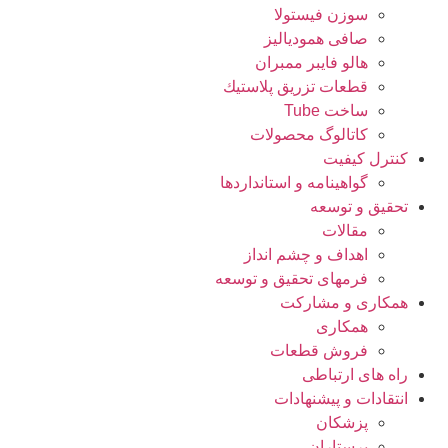
سوزن فیستولا
صافی همودیالیز
هالو فایبر ممبران
قطعات تزريق پلاستيك
ساخت Tube
کاتالوگ محصولات
کنترل کیفیت
گواهينامه و استانداردها
تحقيق و توسعه
مقالات
اهداف و چشم انداز
فرمهای تحقیق و توسعه
همکاری و مشارکت
همکاری
فروش قطعات
راه های ارتباطی
انتقادات و پيشنهادات
پزشكان
پرستاران