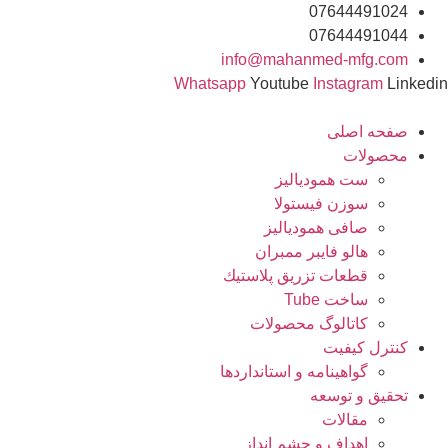
رش
07644491024
ه
07644491044
حتوا
info@mahanmed-mfg.com
Whatsapp
Youtube
Instagram
Linkedin
صفحه اصلی
محصولات
ست همودیالیز
سوزن فیستولا
صافی همودیالیز
هالو فایبر ممبران
قطعات تزريق پلاستيك
ساخت Tube
کاتالوگ محصولات
کنترل کیفیت
گواهينامه و استانداردها
تحقيق و توسعه
مقالات
اهداف و چشم انداز