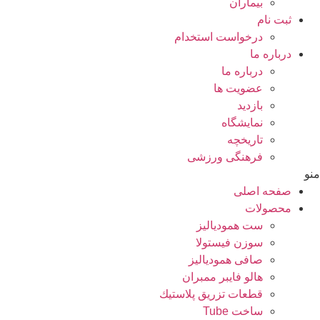
بيماران
ثبت نام
درخواست استخدام
درباره ما
درباره ما
عضویت ها
بازدید
نمایشگاه
تاريخچه
فرهنگی ورزشی
منو
صفحه اصلی
محصولات
ست همودیالیز
سوزن فیستولا
صافی همودیالیز
هالو فایبر ممبران
قطعات تزريق پلاستيك
ساخت Tube