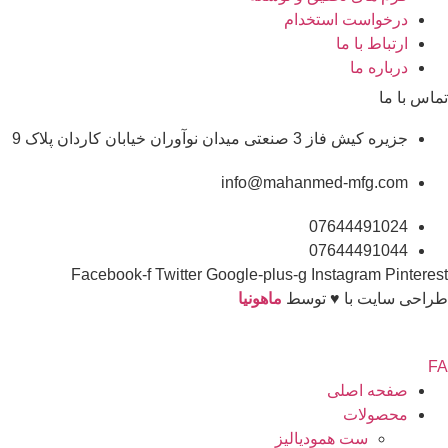
درخواست استخدام
ارتباط با ما
درباره ما
تماس با ما
جزیره کیش فاز 3 صنعتی میدان نوآوران خیابان کاردان پلاک 9
info@mahanmed-mfg.com
07644491024
07644491044
Facebook-f
Twitter
Google-plus-g
Instagram
Pinterest
طراحی سایت با ♥️ توسط
ماهونیا
صفحه اصلی
محصولات
ست همودیالیز