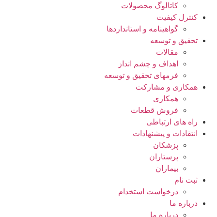
کاتالوگ محصولات
کنترل کیفیت
گواهينامه و استانداردها
تحقيق و توسعه
مقالات
اهداف و چشم انداز
فرمهای تحقیق و توسعه
همکاری و مشارکت
همکاری
فروش قطعات
راه های ارتباطی
انتقادات و پيشنهادات
پزشكان
پرستاران
بيماران
ثبت نام
درخواست استخدام
درباره ما
درباره ما