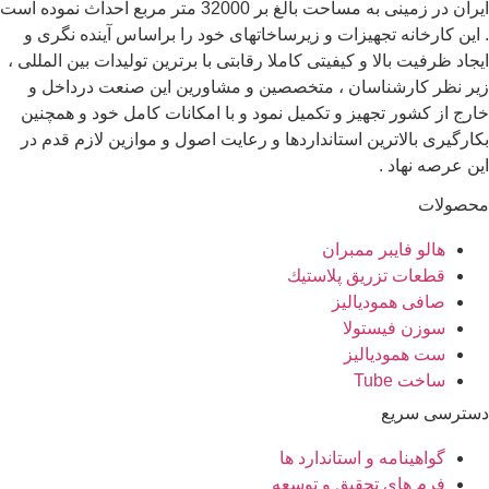
ایران در زمینی به مساحت بالغ بر 32000 متر مربع احداث نموده است
. این کارخانه تجهیزات و زیرساخاتهای خود را براساس آینده نگری و
ایجاد ظرفیت بالا و کیفیتی کاملا رقابتی با برترین تولیدات بین المللی ،
زیر نظر کارشناسان ، متخصصین و مشاورین این صنعت درداخل و
خارج از کشور تجهیز و تکمیل نمود و با امکانات کامل خود و همچنین
بکارگیری بالاترین استانداردها و رعایت اصول و موازین لازم قدم در
این عرصه نهاد .
محصولات
هالو فایبر ممبران
قطعات تزريق پلاستيك
صافی همودیالیز
سوزن فیستولا
ست همودیالیز
ساخت Tube
دسترسی سریع
گواهینامه و استاندارد ها
فرم های تحقیق و توسعه