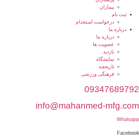
بيماران
ثبت نام
درخواست استخدام
درباره ما
درباره ما
عضویت ها
بازدید
نمایشگاه
تاريخچه
فرهنگی ورزشی
09347689792
info@mahanmed-mfg.com
Whatsapp
Facebook