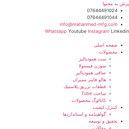
پرش به محتوا
07644491024
07644491044
info@mahanmed-mfg.com
Whatsapp
Youtube
Instagram
Linkedin
صفحه اصلی
محصولات
ست همودیالیز
سوزن فیستولا
صافی همودیالیز
هالو فایبر ممبران
قطعات تزريق پلاستيك
ساخت Tube
کاتالوگ محصولات
کنترل کیفیت
گواهينامه و استانداردها
تحقيق و توسعه
مقالات