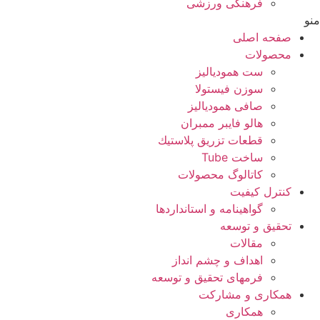
فرهنگی ورزشی
منو
صفحه اصلی
محصولات
ست همودیالیز
سوزن فیستولا
صافی همودیالیز
هالو فایبر ممبران
قطعات تزريق پلاستيك
ساخت Tube
کاتالوگ محصولات
کنترل کیفیت
گواهينامه و استانداردها
تحقيق و توسعه
مقالات
اهداف و چشم انداز
فرمهای تحقیق و توسعه
همکاری و مشارکت
همکاری