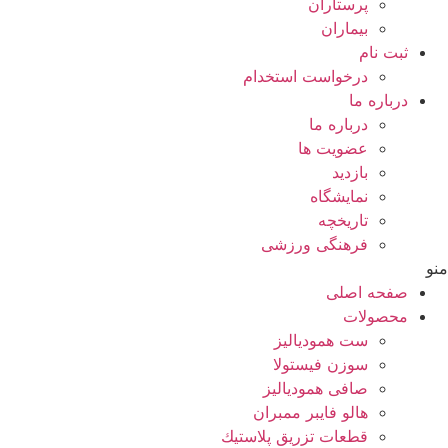
پرستاران
بيماران
ثبت نام
درخواست استخدام
درباره ما
درباره ما
عضویت ها
بازدید
نمایشگاه
تاريخچه
فرهنگی ورزشی
منو
صفحه اصلی
محصولات
ست همودیالیز
سوزن فیستولا
صافی همودیالیز
هالو فایبر ممبران
قطعات تزريق پلاستيك