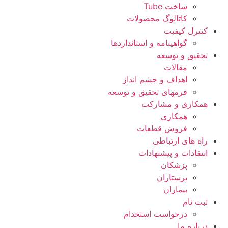
ساخت Tube
کاتالوگ محصولات
کنترل کیفیت
گواهينامه و استانداردها
تحقيق و توسعه
مقالات
اهداف و چشم انداز
فرمهای تحقیق و توسعه
همکاری و مشارکت
همکاری
فروش قطعات
راه های ارتباطی
انتقادات و پيشنهادات
پزشكان
پرستاران
بيماران
ثبت نام
درخواست استخدام
درباره ما