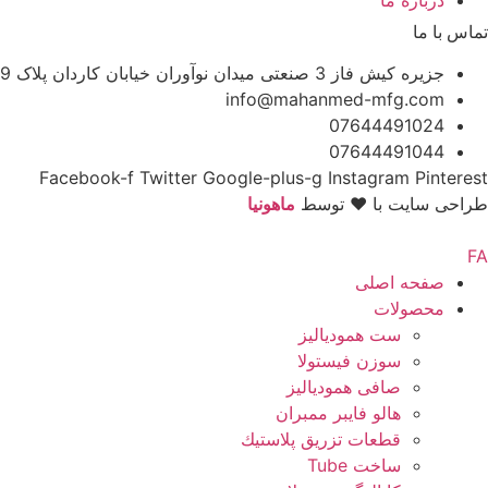
درباره ما
تماس با ما
جزیره کیش فاز 3 صنعتی میدان نوآوران خیابان کاردان پلاک 9
info@mahanmed-mfg.com
07644491024
07644491044
Facebook-f
Twitter
Google-plus-g
Instagram
Pinterest
طراحی سایت با ♥️ توسط
ماهونیا
صفحه اصلی
محصولات
ست همودیالیز
سوزن فیستولا
صافی همودیالیز
هالو فایبر ممبران
قطعات تزريق پلاستيك
ساخت Tube