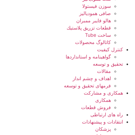
سوزن فیستولا
صافی همودیالیز
هالو فایبر ممبران
قطعات تزريق پلاستيك
ساخت Tube
کاتالوگ محصولات
کنترل کیفیت
گواهينامه و استانداردها
تحقيق و توسعه
مقالات
اهداف و چشم انداز
فرمهای تحقیق و توسعه
همکاری و مشارکت
همکاری
فروش قطعات
راه های ارتباطی
انتقادات و پيشنهادات
پزشكان