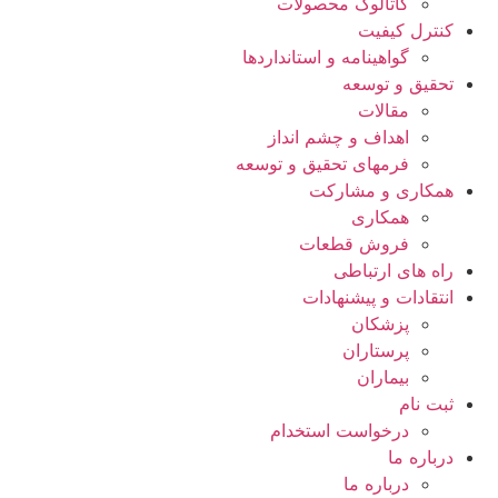
کاتالوگ محصولات
کنترل کیفیت
گواهينامه و استانداردها
تحقيق و توسعه
مقالات
اهداف و چشم انداز
فرمهای تحقیق و توسعه
همکاری و مشارکت
همکاری
فروش قطعات
راه های ارتباطی
انتقادات و پيشنهادات
پزشكان
پرستاران
بيماران
ثبت نام
درخواست استخدام
درباره ما
درباره ما