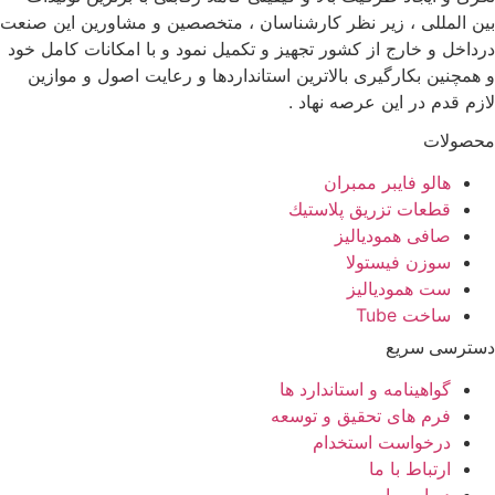
بین المللی ، زیر نظر کارشناسان ، متخصصین و مشاورین این صنعت
درداخل و خارج از کشور تجهیز و تکمیل نمود و با امکانات کامل خود
و همچنین بکارگیری بالاترین استانداردها و رعایت اصول و موازین
لازم قدم در این عرصه نهاد .
محصولات
هالو فایبر ممبران
قطعات تزريق پلاستيك
صافی همودیالیز
سوزن فیستولا
ست همودیالیز
ساخت Tube
دسترسی سریع
گواهینامه و استاندارد ها
فرم های تحقیق و توسعه
درخواست استخدام
ارتباط با ما