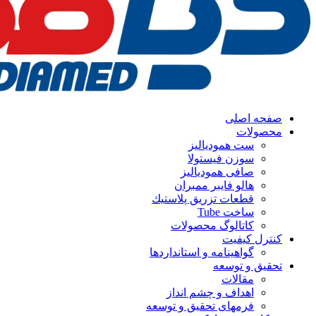
صفحه اصلی
محصولات
ست همودیالیز
سوزن فیستولا
صافی همودیالیز
هالو فایبر ممبران
قطعات تزريق پلاستيك
ساخت Tube
کاتالوگ محصولات
کنترل کیفیت
گواهينامه و استانداردها
تحقيق و توسعه
مقالات
اهداف و چشم انداز
فرمهای تحقیق و توسعه