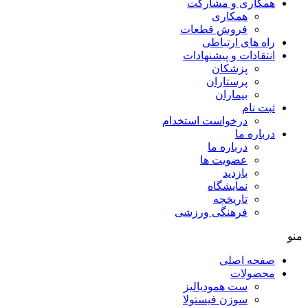
همکاری و مشارکت
همکاری
فروش قطعات
راه های ارتباطی
انتقادات و پيشنهادات
پزشكان
پرستاران
بيماران
ثبت نام
درخواست استخدام
درباره ما
درباره ما
عضویت ها
بازدید
نمایشگاه
تاريخچه
فرهنگی ورزشی
منو
صفحه اصلی
محصولات
ست همودیالیز
سوزن فیستولا