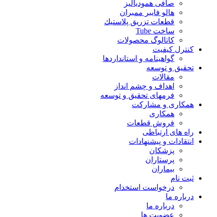
صافی همودیالیز
هالو فایبر ممبران
قطعات تزريق پلاستيك
ساخت Tube
کاتالوگ محصولات
کنترل کیفیت
گواهينامه و استانداردها
تحقيق و توسعه
مقالات
اهداف و چشم انداز
فرمهای تحقیق و توسعه
همکاری و مشارکت
همکاری
فروش قطعات
راه های ارتباطی
انتقادات و پيشنهادات
پزشكان
پرستاران
بيماران
ثبت نام
درخواست استخدام
درباره ما
درباره ما
عضویت ها