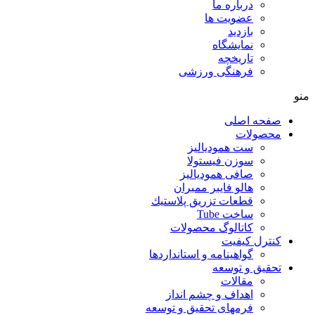
درباره ما
عضویت ها
بازدید
نمایشگاه
تاريخچه
فرهنگی ورزشی
منو
صفحه اصلی
محصولات
ست همودیالیز
سوزن فیستولا
صافی همودیالیز
هالو فایبر ممبران
قطعات تزريق پلاستيك
ساخت Tube
کاتالوگ محصولات
کنترل کیفیت
گواهينامه و استانداردها
تحقيق و توسعه
مقالات
اهداف و چشم انداز
فرمهای تحقیق و توسعه