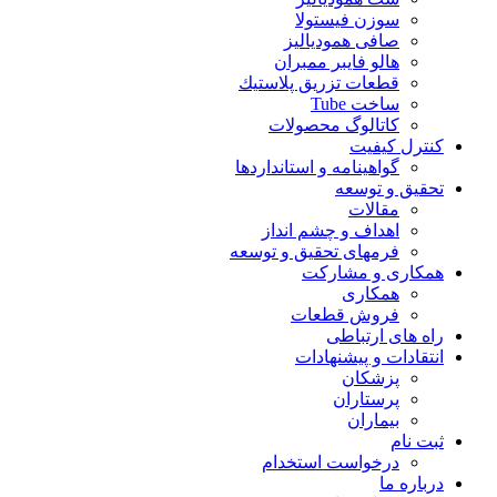
سوزن فیستولا
صافی همودیالیز
هالو فایبر ممبران
قطعات تزريق پلاستيك
ساخت Tube
کاتالوگ محصولات
کنترل کیفیت
گواهينامه و استانداردها
تحقيق و توسعه
مقالات
اهداف و چشم انداز
فرمهای تحقیق و توسعه
همکاری و مشارکت
همکاری
فروش قطعات
راه های ارتباطی
انتقادات و پيشنهادات
پزشكان
پرستاران
بيماران
ثبت نام
درخواست استخدام
درباره ما