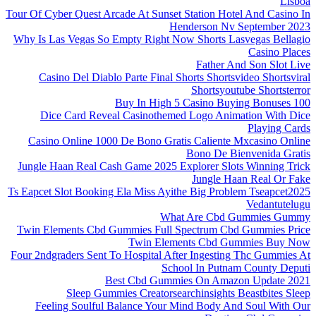
Lisboa
Tour Of Cyber Quest Arcade At Sunset Station Hotel And Casino In
Henderson Nv September 2023
Why Is Las Vegas So Empty Right Now Shorts Lasvegas Bellagio
Casino Places
Father And Son Slot Live
Casino Del Diablo Parte Final Shorts Shortsvideo Shortsviral
Shortsyoutube Shortsterror
100 Buy In High 5 Casino Buying Bonuses
Dice Card Reveal Casinothemed Logo Animation With Dice
Playing Cards
Casino Online 1000 De Bono Gratis Caliente Mxcasino Online
Bono De Bienvenida Gratis
Jungle Haan Real Cash Game 2025 Explorer Slots Winning Trick
Jungle Haan Real Or Fake
Ts Eapcet Slot Booking Ela Miss Ayithe Big Problem Tseapcet2025
Vedantutelugu
What Are Cbd Gummies Gummy
Twin Elements Cbd Gummies Full Spectrum Cbd Gummies Price
Twin Elements Cbd Gummies Buy Now
Four 2ndgraders Sent To Hospital After Ingesting Thc Gummies At
School In Putnam County Deputi
Best Cbd Gummies On Amazon Update 2021
Sleep Gummies Creatorsearchinsights Beastbites Sleep
Feeling Soulful Balance Your Mind Body And Soul With Our