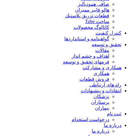
صافی همودیالیز
هالو فایبر ممبران
قطعات تزريق پلاستيك
ساخت Tube
کاتالوگ محصولات
کنترل کیفیت
گواهينامه و استانداردها
تحقيق و توسعه
مقالات
اهداف و چشم انداز
فرمهای تحقیق و توسعه
همکاری و مشارکت
همکاری
فروش قطعات
راه های ارتباطی
انتقادات و پيشنهادات
پزشكان
پرستاران
بيماران
ثبت نام
درخواست استخدام
درباره ما
درباره ما