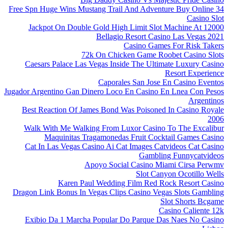
34 Free Spn Huge Wins Mustang Trail And Adventure Buy Online
Casino Slot
12000 Jackpot On Double Gold High Limit Slot Machine At
Bellagio Resort Casino Las Vegas 2021
Casino Games For Risk Takers
72k On Chicken Game Roobet Casino Slots
Caesars Palace Las Vegas Inside The Ultimate Luxury Casino
Resort Experience
Caporales San Jose En Casino Eventos
Jugador Argentino Gan Dinero Loco En Casino En Lnea Con Pesos
Argentinos
Best Reaction Of James Bond Was Poisoned In Casino Royale
2006
Walk With Me Walking From Luxor Casino To The Excalibur
Maquinitas Tragamonedas Fruit Cocktail Games Casino
Cat In Las Vegas Casino Ai Cat Images Catvideos Cat Casino
Gambling Funnycatvideos
Apoyo Social Casino Miami Cirsa Perwmv
Slot Canyon Ocotillo Wells
Karen Paul Wedding Film Red Rock Resort Casino
Dragon Link Bonus In Vegas Clips Casino Vegas Slots Gambling
Slot Shorts Bcgame
Casino Caliente 12k
Exibio Da 1 Marcha Popular Do Parque Das Naes No Casino