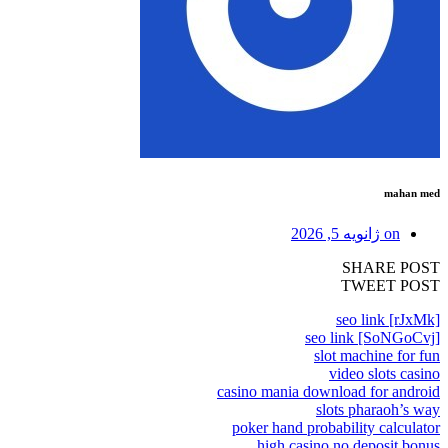
mahan med
on
ژانویه 5, 2026
SHARE POST
TWEET POST
seo link [rJxMk]
seo link [SoNGoCvj]
slot machine for fun
video slots casino
casino mania download for android
slots pharaoh’s way
poker hand probability calculator
high casino no deposit bonus