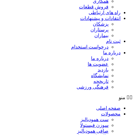
همکاری
فروش قطعات
راه های ارتباطی
انتقادات و پيشنهادات
پزشكان
پرستاران
بيماران
ثبت نام
درخواست استخدام
درباره ما
درباره ما
عضویت ها
بازدید
نمایشگاه
تاريخچه
فرهنگی ورزشی
منو
صفحه اصلی
محصولات
ست همودیالیز
سوزن فیستولا
صافی همودیالیز