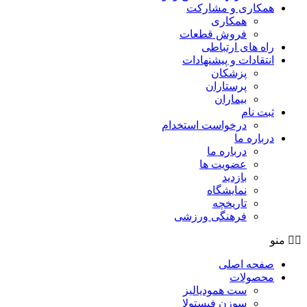
همکاری و مشارکت
همکاری
فروش قطعات
راه های ارتباطی
انتقادات و پيشنهادات
پزشكان
پرستاران
بيماران
ثبت نام
درخواست استخدام
درباره ما
درباره ما
عضویت ها
بازدید
نمایشگاه
تاريخچه
فرهنگی ورزشی
منو
صفحه اصلی
محصولات
ست همودیالیز
سوزن فیستولا