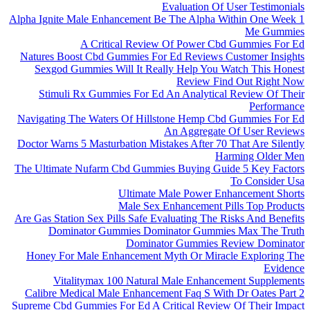
Evaluation Of User Testimonials
Alpha Ignite Male Enhancement Be The Alpha Within One Week 1
Me Gummies
A Critical Review Of Power Cbd Gummies For Ed
Natures Boost Cbd Gummies For Ed Reviews Customer Insights
Sexgod Gummies Will It Really Help You Watch This Honest
Review Find Out Right Now
Stimuli Rx Gummies For Ed An Analytical Review Of Their
Performance
Navigating The Waters Of Hillstone Hemp Cbd Gummies For Ed
An Aggregate Of User Reviews
Doctor Warns 5 Masturbation Mistakes After 70 That Are Silently
Harming Older Men
The Ultimate Nufarm Cbd Gummies Buying Guide 5 Key Factors
To Consider Usa
Ultimate Male Power Enhancement Shorts
Male Sex Enhancement Pills Top Products
Are Gas Station Sex Pills Safe Evaluating The Risks And Benefits
Dominator Gummies Dominator Gummies Max The Truth
Dominator Gummies Review Dominator
Honey For Male Enhancement Myth Or Miracle Exploring The
Evidence
Vitalitymax 100 Natural Male Enhancement Supplements
Calibre Medical Male Enhancement Faq S With Dr Oates Part 2
Supreme Cbd Gummies For Ed A Critical Review Of Their Impact