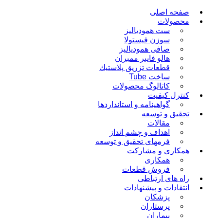
صفحه اصلی
محصولات
ست همودیالیز
سوزن فیستولا
صافی همودیالیز
هالو فایبر ممبران
قطعات تزريق پلاستيك
ساخت Tube
کاتالوگ محصولات
کنترل کیفیت
گواهينامه و استانداردها
تحقيق و توسعه
مقالات
اهداف و چشم انداز
فرمهای تحقیق و توسعه
همکاری و مشارکت
همکاری
فروش قطعات
راه های ارتباطی
انتقادات و پيشنهادات
پزشكان
پرستاران
بيماران