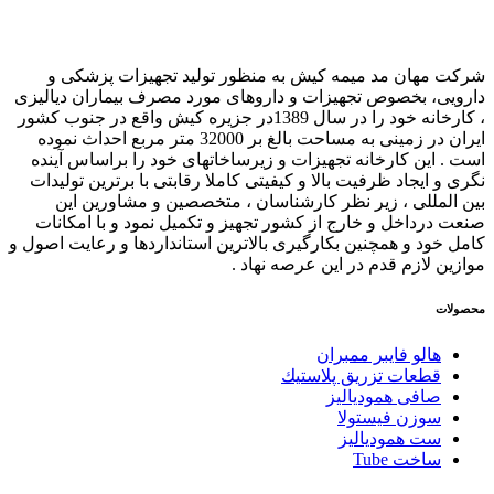
شرکت مهان مد میمه کیش به منظور تولید تجهیزات پزشکی و
دارویی، بخصوص تجهیزات و داروهای مورد مصرف بیماران دیالیزی
، کارخانه خود را در سال 1389در جزیره کیش واقع در جنوب کشور
ایران در زمینی به مساحت بالغ بر 32000 متر مربع احداث نموده
است . این کارخانه تجهیزات و زیرساخاتهای خود را براساس آینده
نگری و ایجاد ظرفیت بالا و کیفیتی کاملا رقابتی با برترین تولیدات
بین المللی ، زیر نظر کارشناسان ، متخصصین و مشاورین این
صنعت درداخل و خارج از کشور تجهیز و تکمیل نمود و با امکانات
کامل خود و همچنین بکارگیری بالاترین استانداردها و رعایت اصول و
موازین لازم قدم در این عرصه نهاد .
محصولات
هالو فایبر ممبران
قطعات تزريق پلاستيك
صافی همودیالیز
سوزن فیستولا
ست همودیالیز
ساخت Tube