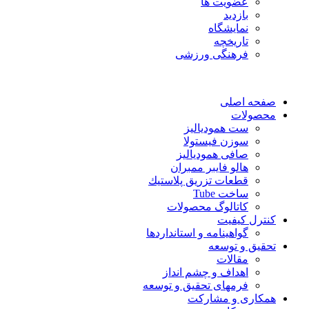
عضویت ها
بازدید
نمایشگاه
تاريخچه
فرهنگی ورزشی
صفحه اصلی
محصولات
ست همودیالیز
سوزن فیستولا
صافی همودیالیز
هالو فایبر ممبران
قطعات تزريق پلاستيك
ساخت Tube
کاتالوگ محصولات
کنترل کیفیت
گواهينامه و استانداردها
تحقيق و توسعه
مقالات
اهداف و چشم انداز
فرمهای تحقیق و توسعه
همکاری و مشارکت