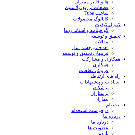
هالو فایبر ممبران
قطعات تزريق پلاستيك
ساخت Tube
کاتالوگ محصولات
کنترل کیفیت
گواهينامه و استانداردها
تحقيق و توسعه
مقالات
اهداف و چشم انداز
فرمهای تحقیق و توسعه
همکاری و مشارکت
همکاری
فروش قطعات
راه های ارتباطی
انتقادات و پيشنهادات
پزشكان
پرستاران
بيماران
ثبت نام
درخواست استخدام
درباره ما
درباره ما
عضویت ها
بازدید