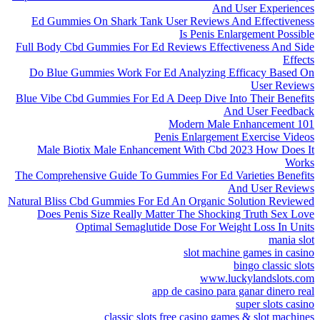
And User Experiences
Ed Gummies On Shark Tank User Reviews And Effectiveness
Is Penis Enlargement Possible
Full Body Cbd Gummies For Ed Reviews Effectiveness And Side
Effects
Do Blue Gummies Work For Ed Analyzing Efficacy Based On
User Reviews
Blue Vibe Cbd Gummies For Ed A Deep Dive Into Their Benefits
And User Feedback
101 Modern Male Enhancement
Penis Enlargement Exercise Videos
Male Biotix Male Enhancement With Cbd 2023 How Does It
Works
The Comprehensive Guide To Gummies For Ed Varieties Benefits
And User Reviews
Natural Bliss Cbd Gummies For Ed An Organic Solution Reviewed
Does Penis Size Really Matter The Shocking Truth Sex Love
Optimal Semaglutide Dose For Weight Loss In Units
mania slot
slot machine games in casino
bingo classic slots
www.luckylandslots.com
app de casino para ganar dinero real
super slots casino
classic slots free casino games & slot machines