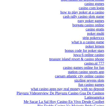
casino gsmes
casino com login
how to play poker at a casino
cash rally casino slots game
easy poker games
borgata casino online
casino gratis
poker multi
strip pokerxxx
what is a casino game
poker lernen
bonus code for poker stars
juwa 6 online casino
treasure island resort & casino phone
777 casino.nl
casino games online for fun
station casino sports app
caesars atlantic city online casino
sizzling sevens slots
fun casino games
what casino apps pay real money with no deposit
Playuzu Videoreview De Playuzu Casino Gua De Casinos
Latinoamrica
Me Sacar La Sal Hoy Casino En Vivo Desde Coolbet
Big Daddy Casino Vs Majestic Pride Casino