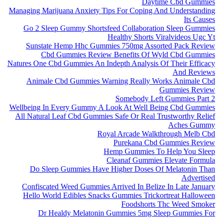
Daytime Cbd Gummies
Managing Marijuana Anxiety Tips For Coping And Understanding
Its Causes
Go 2 Sleep Gummy Shortsfeed Collaboration Sleep Gummies
Healthy Shorts Viralvideos Ugc Yt
Sunstate Hemp Hhc Gummies 750mg Assorted Pack Review
Cbd Gummies Review Benefits Of Wyld Cbd Gummies
Natures One Cbd Gummies An Indepth Analysis Of Their Efficacy
And Reviews
Animale Cbd Gummies Warning Really Works Animale Cbd
Gummies Review
Somebody Left Gummies Part 2
Wellbeing In Every Gummy A Look At Well Being Cbd Gummies
All Natural Leaf Cbd Gummies Safe Or Real Trustworthy Relief
Aches Gummy
Royal Arcade Walkthrough Melb Cbd
Purekana Cbd Gummies Review
Hemp Gummies To Help You Sleep
Cleanaf Gummies Elevate Formula
Do Sleep Gummies Have Higher Doses Of Melatonin Than
Advertised
Confiscated Weed Gummies Arrived In Belize In Late January
Hello World Edibles Snacks Gummies Trickortreat Halloween
Foodshorts Thc Weed Smoker
Dr Healdy Melatonin Gummies 5mg Sleep Gummies For