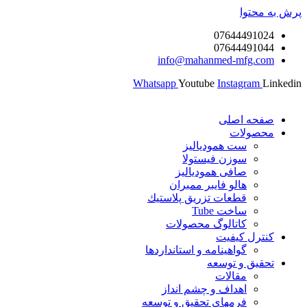
پرش به محتوا
07644491024
07644491044
info@mahanmed-mfg.com
Whatsapp
Youtube
Instagram
Linkedin
صفحه اصلی
محصولات
ست همودیالیز
سوزن فیستولا
صافی همودیالیز
هالو فایبر ممبران
قطعات تزريق پلاستيك
ساخت Tube
کاتالوگ محصولات
کنترل کیفیت
گواهينامه و استانداردها
تحقيق و توسعه
مقالات
اهداف و چشم انداز
فرمهای تحقیق و توسعه