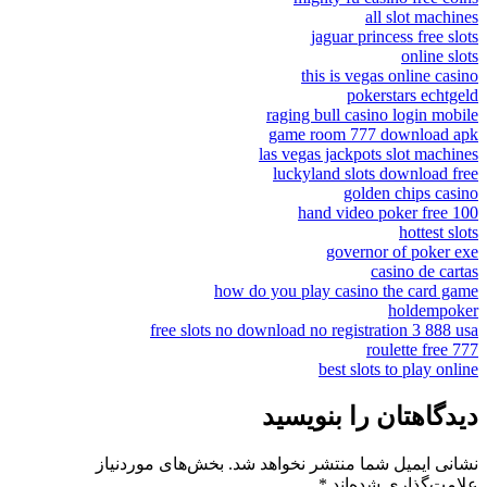
all slot machines
jaguar princess free slots
online slots
this is vegas online casino
pokerstars echtgeld
raging bull casino login mobile
game room 777 download apk
las vegas jackpots slot machines
luckyland slots download free
golden chips casino
100 hand video poker free
hottest slots
governor of poker exe
casino de cartas
how do you play casino the card game
holdempoker
free slots no download no registration 3 888 usa
777 roulette free
best slots to play online
دیدگاهتان را بنویسید
نشانی ایمیل شما منتشر نخواهد شد.
بخش‌های موردنیاز
علامت‌گذاری شده‌اند
*