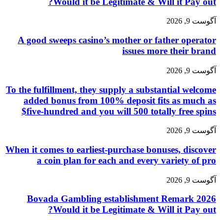
Would it be Legitimate & Will it Pay out?
آگوست 9, 2026
A good sweeps casino’s mother or father operator
issues more their brand
آگوست 9, 2026
To the fulfillment, they supply a substantial welcome
added bonus from 100% deposit fits as much as
$five-hundred and you will 500 totally free spins
آگوست 9, 2026
When it comes to earliest-purchase bonuses, discover
a coin plan for each and every variety of pro
آگوست 9, 2026
Bovada Gambling establishment Remark 2026
Would it be Legitimate & Will it Pay out?