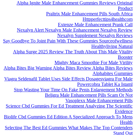
Alpha Ignite Male Enhancement Gummies Reviews Original
Product
Praltrix Male Enhancement Pills South Africa
Httpperfecttips4healthcom
Extenze Male Enhancement Prank Call
Nexalyn Alert Nexalyn Male Enhancement Nexalyn Review
Nexalyn Supplement Nexalyn Reviews
Say Goodbye To Joint Pain With These Gummies Sourceofwellness
Healthyliving Natural
Alpha Surge 2025 Review The Truth About This Male Vitality
Booster
Mighty Maca Smoothie For Male Virility
Alpha Bites Big Warning Alpha Bites Review Alpha Bites Reviews
Alphabites Gummies
Viagra Seldenafil Tablet Uses Side Effects Dosagesviagra For Male
Powercobra Tablet Ka Istaml
Stop Wasting Your Time On Fake Penis Enlargement Methods
Beligra Male Enhancement Pills Scam Or Not
Vasoplexx Male Enhancement Pills
Science Cbd Gummies For Ed Treatment Analyzing The Scientific
Evidence
Biolife Cbd Gummies Ed Edition A Specialized Approach To Mens
Health
Selecting The Best Ed Gummies What Makes The Top Contenders
Stand Out