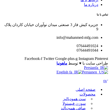
درباره ما
تماس با ما
جزیره کیش فاز 3 صنعتی میدان نوآوران خیابان کاردان پلاک
9
info@mahanmed-mfg.com
07644491024
07644491044
Facebook-f
Twitter
Google-plus-g
Instagram
Pinterest
طراحی سایت با ♥️ توسط
ماهونیا
Persian
English
Persian
صفحه اصلی
محصولات
ست همودیالیز
سوزن فیستولا
صافی همودیالیز