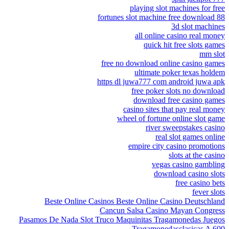
playing slot machines for free
88 fortunes slot machine free download
3d slot machines
all online casino real money
quick hit free slots games
mm slot
free no download online casino games
ultimate poker texas holdem
https dl juwa777 com android juwa apk
free poker slots no download
download free casino games
casino sites that pay real money
wheel of fortune online slot game
river sweepstakes casino
real slot games online
empire city casino promotions
slots at the casino
vegas casino gambling
download casino slots
free casino bets
fever slots
Beste Online Casinos Beste Online Casino Deutschland
Cancun Salsa Casino Mayan Congress
Pasamos De Nada Slot Truco Maquinitas Tragamonedas Juegos
Tragamonedasclasicas A 600