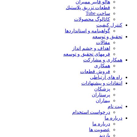
هالو فایبر ممبران
قطعات تزريق پلاستيك
ساخت Tube
کاتالوگ محصولات
کنترل کیفیت
گواهينامه و استانداردها
تحقيق و توسعه
مقالات
اهداف و چشم انداز
فرمهای تحقیق و توسعه
همکاری و مشارکت
همکاری
فروش قطعات
راه های ارتباطی
انتقادات و پيشنهادات
پزشكان
پرستاران
بيماران
ثبت نام
درخواست استخدام
درباره ما
درباره ما
عضویت ها
بازدید