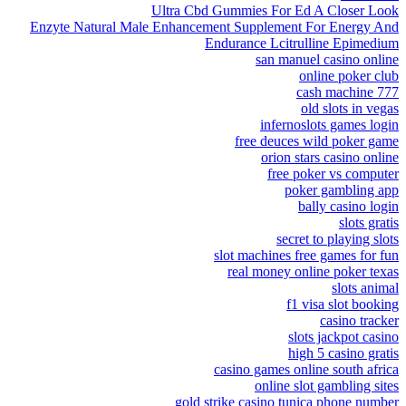
Ultra Cbd Gummies For Ed A Closer Look
Enzyte Natural Male Enhancement Supplement For Energy And
Endurance Lcitrulline Epimedium
san manuel casino online
online poker club
777 cash machine
old slots in vegas
infernoslots games login
free deuces wild poker game
orion stars casino online
free poker vs computer
poker gambling app
bally casino login
slots gratis
secret to playing slots
slot machines free games for fun
real money online poker texas
slots animal
f1 visa slot booking
casino tracker
slots jackpot casino
high 5 casino gratis
casino games online south africa
online slot gambling sites
gold strike casino tunica phone number