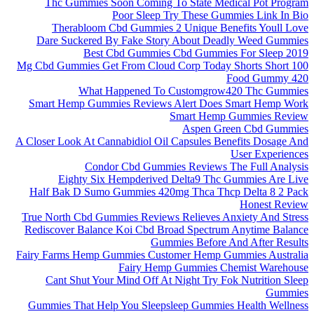
Thc Gummies Soon Coming To State Medical Pot Program
Poor Sleep Try These Gummies Link In Bio
Therabloom Cbd Gummies 2 Unique Benefits Youll Love
Dare Suckered By Fake Story About Deadly Weed Gummies
Best Cbd Gummies Cbd Gummies For Sleep 2019
100 Mg Cbd Gummies Get From Cloud Corp Today Shorts Short
Food Gummy 420
What Happened To Customgrow420 Thc Gummies
Smart Hemp Gummies Reviews Alert Does Smart Hemp Work
Smart Hemp Gummies Review
Aspen Green Cbd Gummies
A Closer Look At Cannabidiol Oil Capsules Benefits Dosage And
User Experiences
Condor Cbd Gummies Reviews The Full Analysis
Eighty Six Hempderived Delta9 Thc Gummies Are Live
Half Bak D Sumo Gummies 420mg Thca Thcp Delta 8 2 Pack
Honest Review
True North Cbd Gummies Reviews Relieves Anxiety And Stress
Rediscover Balance Koi Cbd Broad Spectrum Anytime Balance
Gummies Before And After Results
Fairy Farms Hemp Gummies Customer Hemp Gummies Australia
Fairy Hemp Gummies Chemist Warehouse
Cant Shut Your Mind Off At Night Try Fok Nutrition Sleep
Gummies
Gummies That Help You Sleepsleep Gummies Health Wellness