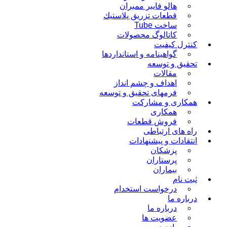
هالو فایبر ممبران
قطعات تزريق پلاستيك
ساخت Tube
کاتالوگ محصولات
کنترل کیفیت
گواهينامه و استانداردها
تحقيق و توسعه
مقالات
اهداف و چشم انداز
فرمهای تحقیق و توسعه
همکاری و مشارکت
همکاری
فروش قطعات
راه های ارتباطی
انتقادات و پيشنهادات
پزشكان
پرستاران
بيماران
ثبت نام
درخواست استخدام
درباره ما
درباره ما
عضویت ها