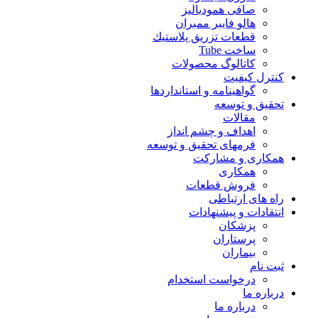
صافی همودیالیز
هالو فایبر ممبران
قطعات تزريق پلاستيك
ساخت Tube
کاتالوگ محصولات
کنترل کیفیت
گواهينامه و استانداردها
تحقيق و توسعه
مقالات
اهداف و چشم انداز
فرمهای تحقیق و توسعه
همکاری و مشارکت
همکاری
فروش قطعات
راه های ارتباطی
انتقادات و پيشنهادات
پزشكان
پرستاران
بيماران
ثبت نام
درخواست استخدام
درباره ما
درباره ما