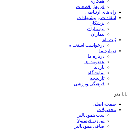
همکاری
فروش قطعات
راه های ارتباطی
انتقادات و پيشنهادات
پزشكان
پرستاران
بيماران
ثبت نام
درخواست استخدام
درباره ما
درباره ما
عضویت ها
بازدید
نمایشگاه
تاريخچه
فرهنگی ورزشی
منو
صفحه اصلی
محصولات
ست همودیالیز
سوزن فیستولا
صافی همودیالیز