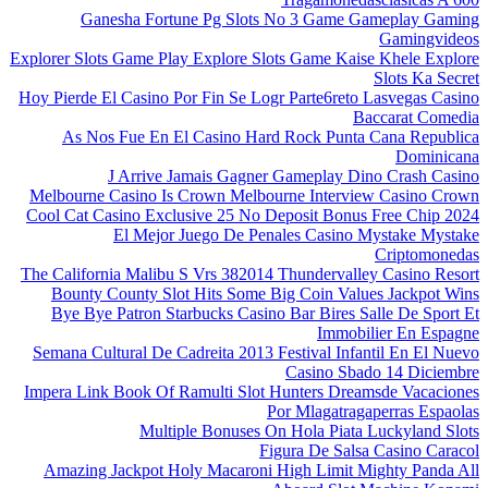
Ganesha Fortune Pg Slots No 3 Game Gameplay Gaming
Gamingvideos
Explorer Slots Game Play Explore Slots Game Kaise Khele Explore
Slots Ka Secret
Hoy Pierde El Casino Por Fin Se Logr Parte6reto Lasvegas Casino
Baccarat Comedia
As Nos Fue En El Casino Hard Rock Punta Cana Republica
Dominicana
J Arrive Jamais Gagner Gameplay Dino Crash Casino
Melbourne Casino Is Crown Melbourne Interview Casino Crown
Cool Cat Casino Exclusive 25 No Deposit Bonus Free Chip 2024
El Mejor Juego De Penales Casino Mystake Mystake
Criptomonedas
The California Malibu S Vrs 382014 Thundervalley Casino Resort
Bounty County Slot Hits Some Big Coin Values Jackpot Wins
Bye Bye Patron Starbucks Casino Bar Bires Salle De Sport Et
Immobilier En Espagne
Semana Cultural De Cadreita 2013 Festival Infantil En El Nuevo
Casino Sbado 14 Diciembre
Impera Link Book Of Ramulti Slot Hunters Dreamsde Vacaciones
Por Mlagatragaperras Espaolas
Multiple Bonuses On Hola Piata Luckyland Slots
Figura De Salsa Casino Caracol
Amazing Jackpot Holy Macaroni High Limit Mighty Panda All