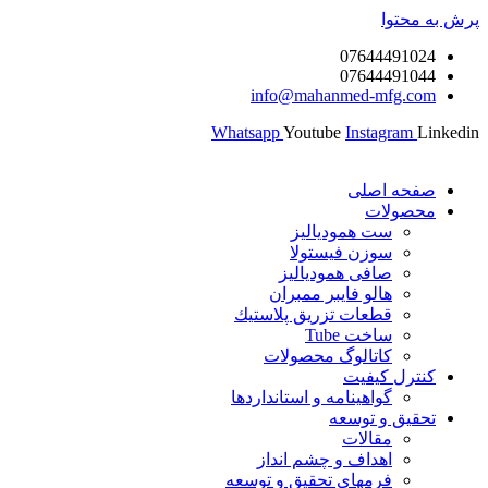
پرش به محتوا
07644491024
07644491044
info@mahanmed-mfg.com
Whatsapp
Youtube
Instagram
Linkedin
صفحه اصلی
محصولات
ست همودیالیز
سوزن فیستولا
صافی همودیالیز
هالو فایبر ممبران
قطعات تزريق پلاستيك
ساخت Tube
کاتالوگ محصولات
کنترل کیفیت
گواهينامه و استانداردها
تحقيق و توسعه
مقالات
اهداف و چشم انداز
فرمهای تحقیق و توسعه