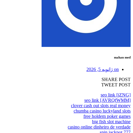
mahan med
on
ژانویه 5, 2026
SHARE POST
TWEET POST
seo link [jZNG]
seo link [AVRQfWMM]
clover cash out slots real money
chumba casino luckyland slots
free holdem poker games
big fish slot machine
casino online dinheiro de verdade
spin jackpot 777