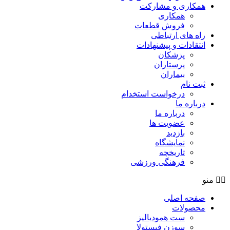
همکاری و مشارکت
همکاری
فروش قطعات
راه های ارتباطی
انتقادات و پيشنهادات
پزشكان
پرستاران
بيماران
ثبت نام
درخواست استخدام
درباره ما
درباره ما
عضویت ها
بازدید
نمایشگاه
تاريخچه
فرهنگی ورزشی
منو
صفحه اصلی
محصولات
ست همودیالیز
سوزن فیستولا