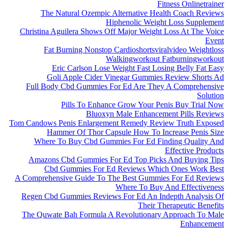
Fitness Onlinetrainer
The Natural Ozempic Alternative Health Coach Reviews
Hiphenolic Weight Loss Supplement
Christina Aguilera Shows Off Major Weight Loss At The Voice
Event
Fat Burning Nonstop Cardioshortsviralvideo Weightloss
Walkingworkout Fatburningworkout
Eric Carlson Lose Weight Fast Losing Belly Fat Easy
Goli Apple Cider Vinegar Gummies Review Shorts Ad
Full Body Cbd Gummies For Ed Are They A Comprehensive
Solution
Pills To Enhance Grow Your Penis Buy Trial Now
Bluoxyn Male Enhancement Pills Reviews
Tom Candows Penis Enlargement Remedy Review Truth Exposed
Hammer Of Thor Capsule How To Increase Penis Size
Where To Buy Cbd Gummies For Ed Finding Quality And
Effective Products
Amazons Cbd Gummies For Ed Top Picks And Buying Tips
Cbd Gummies For Ed Reviews Which Ones Work Best
A Comprehensive Guide To The Best Gummies For Ed Reviews
Where To Buy And Effectiveness
Regen Cbd Gummies Reviews For Ed An Indepth Analysis Of
Their Therapeutic Benefits
The Quwate Bah Formula A Revolutionary Approach To Male
Enhancement