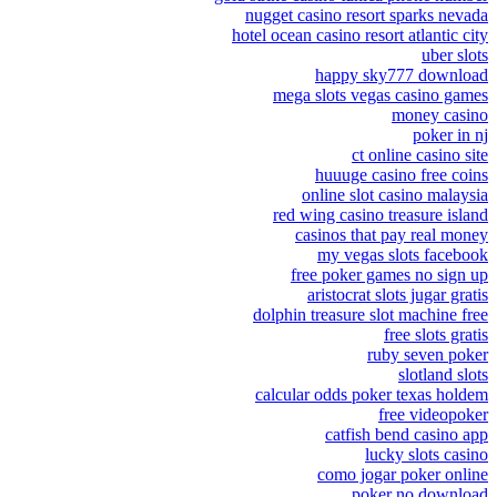
nugget casino resort sparks nevada
hotel ocean casino resort atlantic city
uber slots
happy sky777 download
mega slots vegas casino games
money casino
poker in nj
ct online casino site
huuuge casino free coins
online slot casino malaysia
red wing casino treasure island
casinos that pay real money
my vegas slots facebook
free poker games no sign up
aristocrat slots jugar gratis
dolphin treasure slot machine free
free slots gratis
ruby seven poker
slotland slots
calcular odds poker texas holdem
free videopoker
catfish bend casino app
lucky slots casino
como jogar poker online
poker no download