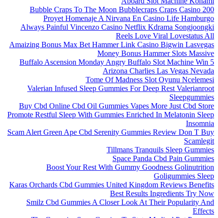
Aboard Slot Machine Konami
200 Bubble Craps To The Moon Bubblecraps Craps Casino
Proyet Homenaje A Nirvana En Casino Life Hamburgo
Always Painful Vincenzo Casino Netflix Kdrama Songjoongki
Reels Love Viral Lovestatus All
Amaizing Bonus Max Bet Hammer Link Casino Bigwin Lasvegas
Money Bonus Hammer Slots Massive
5 Buffalo Ascension Monday Angry Buffalo Slot Machine Win
Arizona Charlies Las Vegas Nevada
Tome Of Madness Slot Oyunu Ncelemesi
Valerian Infused Sleep Gummies For Deep Rest Valerianroot
Sleepgummies
Buy Cbd Online Cbd Oil Gummies Vapes More Just Cbd Store
Promote Restful Sleep With Gummies Enriched In Melatonin Sleep
Insomnia
Scam Alert Green Ape Cbd Serenity Gummies Review Don T Buy
Scamlegit
Tillmans Tranquils Sleep Gummies
Space Panda Cbd Pain Gummies
Boost Your Rest With Gummy Goodness Golinutrition
Goligummies Sleep
Karas Orchards Cbd Gummies United Kingdom Reviews Benefits
Best Results Ingredients Try Now
Smilz Cbd Gummies A Closer Look At Their Popularity And
Effects