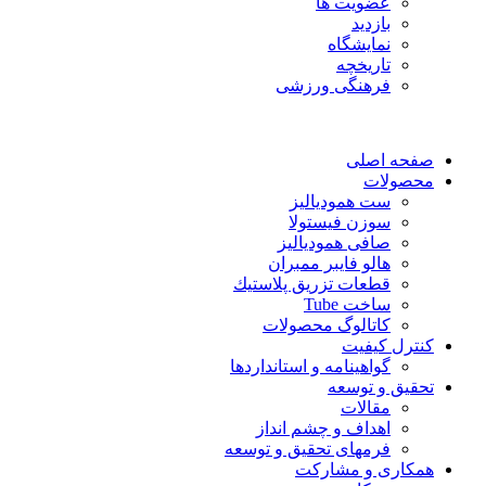
عضویت ها
بازدید
نمایشگاه
تاريخچه
فرهنگی ورزشی
صفحه اصلی
محصولات
ست همودیالیز
سوزن فیستولا
صافی همودیالیز
هالو فایبر ممبران
قطعات تزريق پلاستيك
ساخت Tube
کاتالوگ محصولات
کنترل کیفیت
گواهينامه و استانداردها
تحقيق و توسعه
مقالات
اهداف و چشم انداز
فرمهای تحقیق و توسعه
همکاری و مشارکت