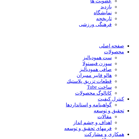
عضویت ها
بازدید
نمایشگاه
تاريخچه
فرهنگی ورزشی
صفحه اصلی
محصولات
ست همودیالیز
سوزن فیستولا
صافی همودیالیز
هالو فایبر ممبران
قطعات تزريق پلاستيك
ساخت Tube
کاتالوگ محصولات
کنترل کیفیت
گواهينامه و استانداردها
تحقيق و توسعه
مقالات
اهداف و چشم انداز
فرمهای تحقیق و توسعه
همکاری و مشارکت