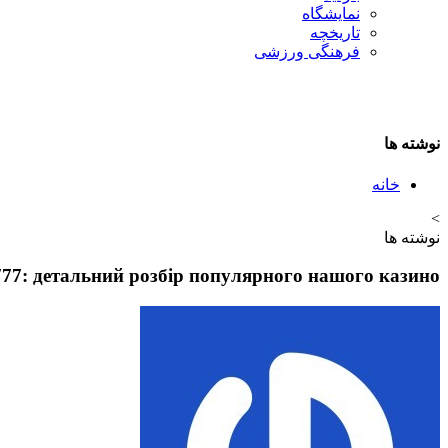
نمایشگاه
تاريخچه
فرهنگی ورزشی
نوشته ها
خانه
>
نوشته ها
777: детальний розбір популярного нашого казино