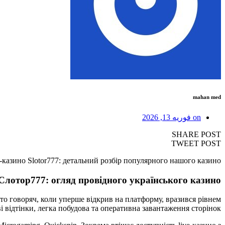
mahan med
on
فوریه 13, 2026
SHARE POST
TWEET POST
-казино Slotor777: детальний розбір популярного нашого казино
 Слотор777: огляд провідного українського казино
ерто говоряч, коли уперше відкрив на платформу, вразився рівнем
і відтінки, легка побудова та оперативна завантаження сторінок.