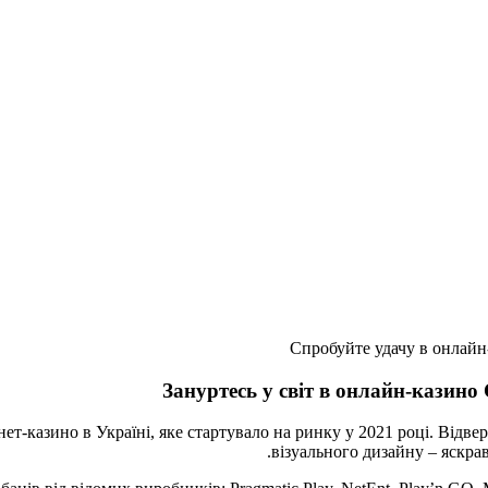
Спробуйте удачу в онлайн
Зануртесь у світ в онлайн-казино
рнет-казино в Україні, яке стартувало на ринку у 2021 році. Відв
візуального дизайну – яскрав