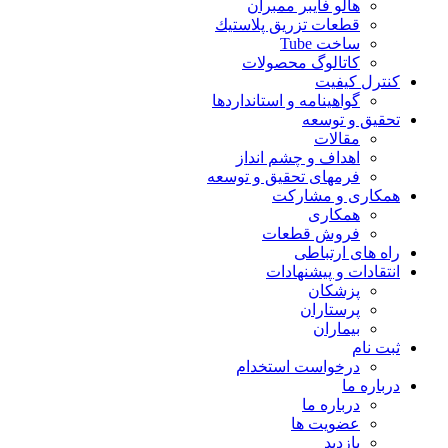
هالو فایبر ممبران
قطعات تزريق پلاستيك
ساخت Tube
کاتالوگ محصولات
کنترل کیفیت
گواهينامه و استانداردها
تحقيق و توسعه
مقالات
اهداف و چشم انداز
فرمهای تحقیق و توسعه
همکاری و مشارکت
همکاری
فروش قطعات
راه های ارتباطی
انتقادات و پيشنهادات
پزشكان
پرستاران
بيماران
ثبت نام
درخواست استخدام
درباره ما
درباره ما
عضویت ها
بازدید