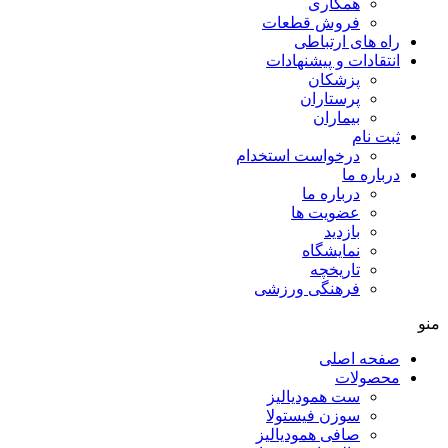
همکاری
فروش قطعات
راه های ارتباطی
انتقادات و پيشنهادات
پزشكان
پرستاران
بيماران
ثبت نام
درخواست استخدام
درباره ما
درباره ما
عضویت ها
بازدید
نمایشگاه
تاريخچه
فرهنگی ورزشی
منو
صفحه اصلی
محصولات
ست همودیالیز
سوزن فیستولا
صافی همودیالیز