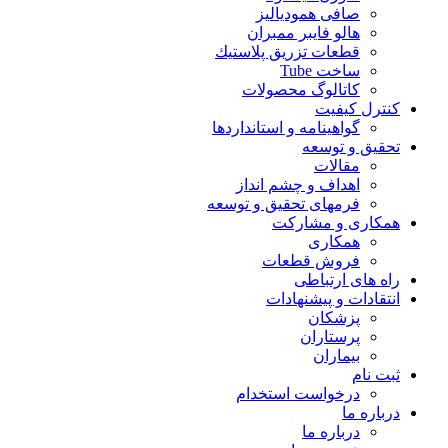
صافی همودیالیز
هالو فایبر ممبران
قطعات تزريق پلاستيك
ساخت Tube
کاتالوگ محصولات
کنترل کیفیت
گواهينامه و استانداردها
تحقيق و توسعه
مقالات
اهداف و چشم انداز
فرمهای تحقیق و توسعه
همکاری و مشارکت
همکاری
فروش قطعات
راه های ارتباطی
انتقادات و پيشنهادات
پزشكان
پرستاران
بيماران
ثبت نام
درخواست استخدام
درباره ما
درباره ما