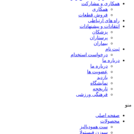
همکاری و مشارکت
همکاری
فروش قطعات
راه های ارتباطی
انتقادات و پيشنهادات
پزشكان
پرستاران
بيماران
ثبت نام
درخواست استخدام
درباره ما
درباره ما
عضویت ها
بازدید
نمایشگاه
تاريخچه
فرهنگی ورزشی
منو
صفحه اصلی
محصولات
ست همودیالیز
سوزن فیستولا