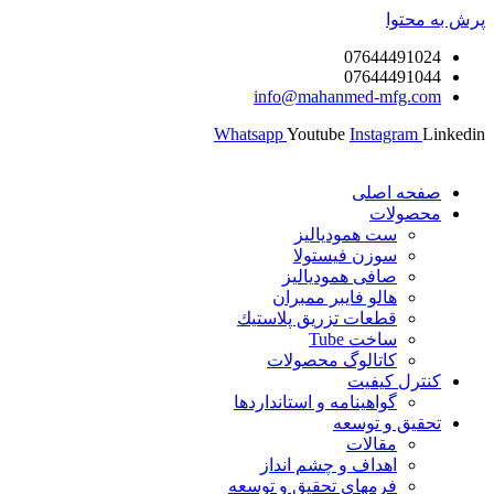
پرش به محتوا
07644491024
07644491044
info@mahanmed-mfg.com
Whatsapp
Youtube
Instagram
Linkedin
صفحه اصلی
محصولات
ست همودیالیز
سوزن فیستولا
صافی همودیالیز
هالو فایبر ممبران
قطعات تزريق پلاستيك
ساخت Tube
کاتالوگ محصولات
کنترل کیفیت
گواهينامه و استانداردها
تحقيق و توسعه
مقالات
اهداف و چشم انداز
فرمهای تحقیق و توسعه